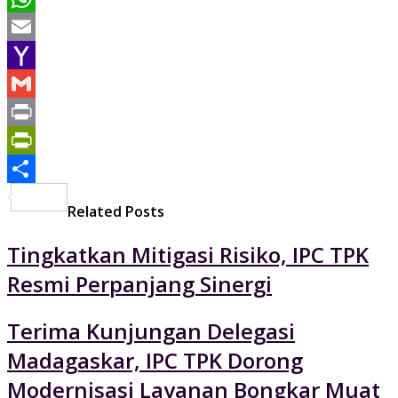
WhatsApp
Email
Yahoo
Mail
Gmail
Print
PrintFriendly
Share
Related Posts
Tingkatkan Mitigasi Risiko, IPC TPK
Resmi Perpanjang Sinergi
Terima Kunjungan Delegasi
Madagaskar, IPC TPK Dorong
Modernisasi Layanan Bongkar Muat