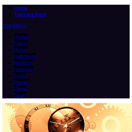
Home
Tentang Kami
Top Menu
Home
Fokus
Dunia
Indonesia
Religion
Inspirasi
Profil
Ragam
Opini
Sport