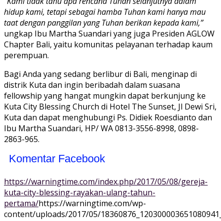
“
Kami tidak tahu apa rencana Tuhan selanjutnya dalam
hidup kami, tetapi sebagai hamba Tuhan kami hanya mau
taat dengan panggilan yang Tuhan berikan kepada kami,”
ungkap Ibu Martha Suandari yang juga Presiden AGLOW
Chapter Bali, yaitu komunitas pelayanan terhadap kaum
perempuan.
Bagi Anda yang sedang berlibur di Bali, menginap di
distrik Kuta dan ingin beribadah dalam suasana
fellowship yang hangat mungkin dapat berkunjung ke
Kuta City Blessing Church di Hotel The Sunset, Jl Dewi Sri,
Kuta dan dapat menghubungi Ps. Didiek Roesdianto dan
Ibu Martha Suandari, HP/ WA 0813-3556-8998, 0898-
2863-965.
Komentar Facebook
https://warningtime.com/index.php/2017/05/08/gereja-
kuta-city-blessing-rayakan-ulang-tahun-
pertama/
https://warningtime.com/wp-
content/uploads/2017/05/18360876_120300003651080941