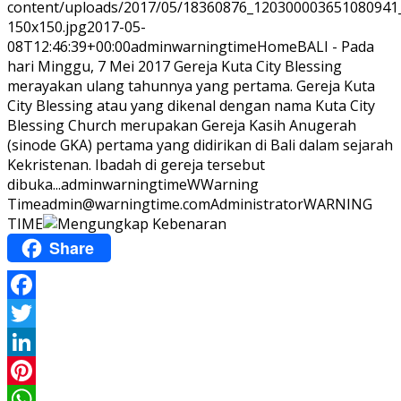
content/uploads/2017/05/18360876_120300003651080941
150x150.jpg
2017-05-
08T12:46:39+00:00
adminwarningtime
Home
BALI - Pada
hari Minggu, 7 Mei 2017 Gereja Kuta City Blessing
merayakan ulang tahunnya yang pertama. Gereja Kuta
City Blessing atau yang dikenal dengan nama Kuta City
Blessing Church merupakan Gereja Kasih Anugerah
(sinode GKA) pertama yang didirikan di Bali dalam sejarah
Kekristenan. Ibadah di gereja tersebut
dibuka...
adminwarningtime
WWarning
Time
admin@warningtime.com
Administrator
WARNING
TIME
Share
Facebook
Twitter
LinkedIn
Pinterest