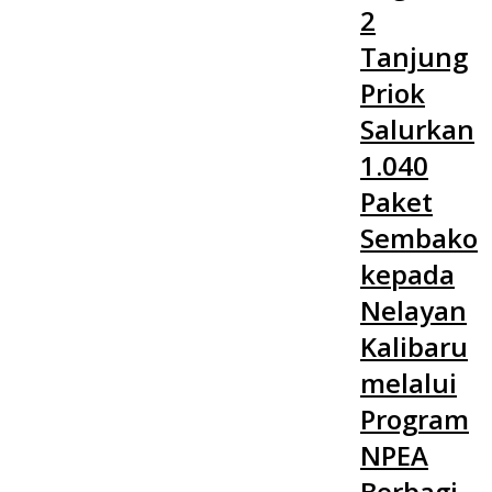
2
Tanjung
Priok
Salurkan
1.040
Paket
Sembako
kepada
Nelayan
Kalibaru
melalui
Program
NPEA
Berbagi