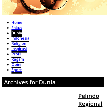
Home
Fokus
Dunia
Indonesia
Religion
Inspirasi
Profil
Ragam
Opini
Sport
Archives for Dunia
Pelindo
Regional