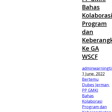
Bahas
Kolaboras
Program
dan
Keberang
Ke GA
WSCF
adminwarningt
1 June, 2022
Bertemu
Dubes Jerman,
PP GMKI
Bahas
Kolaborasi
Program dan