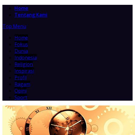
Home
Tentang Kami
Top Menu
Home
Fokus
Dunia
Indonesia
Religion
Inspirasi
Profil
Ragam
Opini
Sport