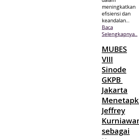
dalam
meningkatkan
efisiensi dan
keandalan…
Baca
Selengkapnya...
MUBES
VIII
Sinode
GKPB
Jakarta
Menetapk
Jeffrey
Kurniawa
sebagai