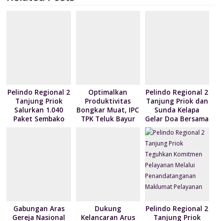
o
n
p
M
e
k
p
ai
n
l
dl
y
Pelindo Regional 2
Optimalkan
Pelindo Regional 2
Tanjung Priok
Produktivitas
Tanjung Priok dan
Salurkan 1.040
Bongkar Muat, IPC
Sunda Kelapa
Paket Sembako
TPK Teluk Bayur
Gelar Doa Bersama
kepada Nelayan
Teken Kontrak
serta Santun Anak
Kalibaru melalui
Pelayanan dengan
Yatim
Program NPEA
4 Mitra Pelayaran
Berbagi Tahun
2026
Gabungan Aras
Dukung
Pelindo Regional 2
Gereja Nasional
Kelancaran Arus
Tanjung Priok