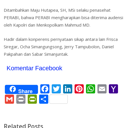
Ditambahkan Maju Hutapea, SH, MSi selaku penasehat
PERABI, bahwa PERABI mengharapkan bisa diterima audensi
oleh Kapolri dan Menkopolkam Mahmud MD.
Hadir dalam konperens pernyataan sikap antara lain Frisca
Siregar, Ocha Simangungsong, Jerry Tampubolon, Daniel
Pakpahan dan Sabar Simanjuntak.
Komentar Facebook
F
T
Li
Pi
W
E
Y
Share
ac
w
n
nt
h
m
a
G
Pr
Pr
S
e
itt
k
er
at
ai
h
m
in
in
h
b
er
e
e
s
l
o
ai
t
tF
ar
o
dI
st
A
o
l
ri
e
Related Posts