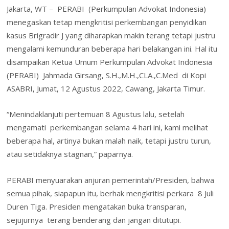
b
er
e
e
s
l
o
ai
t
tF
ar
Jakarta, WT – PERABI (Perkumpulan Advokat Indonesia)
o
dI
st
A
o
l
ri
e
menegaskan tetap mengkritisi perkembangan penyidikan
o
n
p
M
e
kasus Brigradir J yang diharapkan makin terang tetapi justru
k
p
ai
n
mengalami kemunduran beberapa hari belakangan ini. Hal itu
l
disampaikan Ketua Umum Perkumpulan Advokat Indonesia
dl
(PERABI) Jahmada Girsang, S.H.,M.H.,CLA.,C.Med di Kopi
y
ASABRI, Jumat, 12 Agustus 2022, Cawang, Jakarta Timur.
“Menindaklanjuti pertemuan 8 Agustus lalu, setelah
mengamati perkembangan selama 4 hari ini, kami melihat
beberapa hal, artinya bukan malah naik, tetapi justru turun,
atau setidaknya stagnan,” paparnya.
PERABI menyuarakan anjuran pemerintah/Presiden, bahwa
semua pihak, siapapun itu, berhak mengkritisi perkara 8 Juli
Duren Tiga. Presiden mengatakan buka transparan,
sejujurnya terang benderang dan jangan ditutupi.