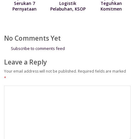
Serukan 7
Logistik
Teguhkan
Pernyataan
Pelabuhan, KSOP
Komitmen
Terkait Krisis
Utama Tanjung
Pelayanan Melalui
Kemanusian di
Priok berikan
Penandatanganan
Papua
kebijakan
Maklumat
penyesuaian YOR
Pelayanan
No Comments Yet
Subscribe to comments feed
Leave a Reply
Your email address will not be published.
Required fields are marked
*