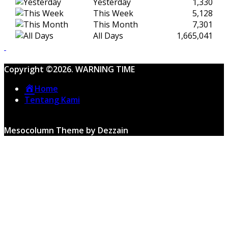
Yesterday
1,330
This Week
5,128
This Month
7,301
All Days
1,665,041
Copyright ©2026. WARNING TIME
Home
Tentang Kami
Mesocolumn Theme by Dezzain