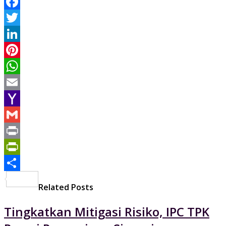
Facebook
Twitter
LinkedIn
Pinterest
WhatsApp
Email
Yahoo
Mail
Gmail
Print
PrintFriendly
Share
Related Posts
Tingkatkan Mitigasi Risiko, IPC TPK