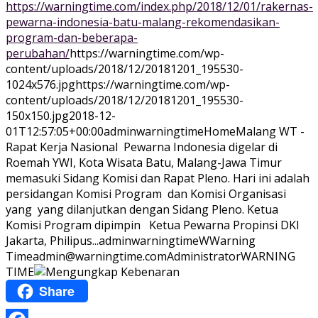
https://warningtime.com/index.php/2018/12/01/rakernas-
pewarna-indonesia-batu-malang-rekomendasikan-
program-dan-beberapa-
perubahan/
https://warningtime.com/wp-
content/uploads/2018/12/20181201_195530-
1024x576.jpg
https://warningtime.com/wp-
content/uploads/2018/12/20181201_195530-
150x150.jpg
2018-12-
01T12:57:05+00:00
adminwarningtime
Home
Malang WT -
Rapat Kerja Nasional Pewarna Indonesia digelar di
Roemah YWI, Kota Wisata Batu, Malang-Jawa Timur
memasuki Sidang Komisi dan Rapat Pleno. Hari ini adalah
persidangan Komisi Program dan Komisi Organisasi
yang yang dilanjutkan dengan Sidang Pleno. Ketua
Komisi Program dipimpin Ketua Pewarna Propinsi DKI
Jakarta, Philipus...
adminwarningtime
WWarning
Time
admin@warningtime.com
Administrator
WARNING
TIME
Share