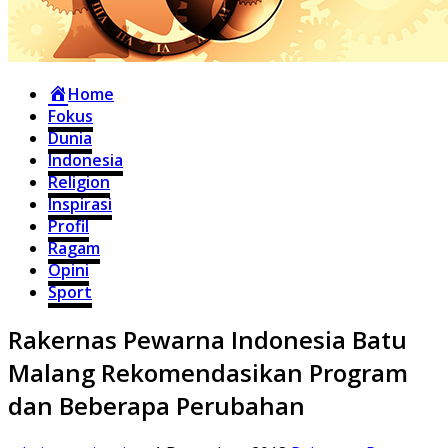
Home
Fokus
Dunia
Indonesia
Religion
Inspirasi
Profil
Ragam
Opini
Sport
Rakernas Pewarna Indonesia Batu
Malang Rekomendasikan Program
dan Beberapa Perubahan