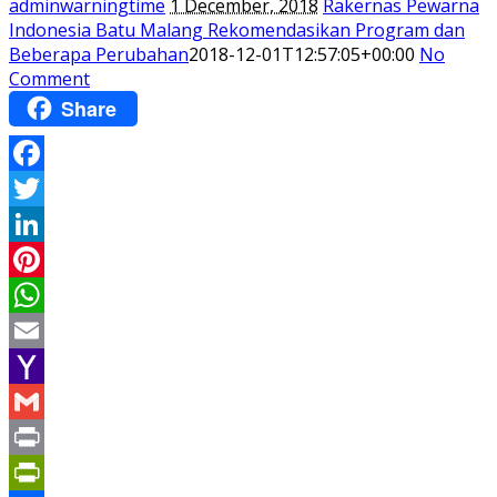
adminwarningtime
1 December, 2018
Rakernas Pewarna
Indonesia Batu Malang Rekomendasikan Program dan
Beberapa Perubahan
2018-12-01T12:57:05+00:00
No
Comment
Share
Facebook
Twitter
LinkedIn
Pinterest
WhatsApp
Email
Yahoo
Mail
Gmail
Print