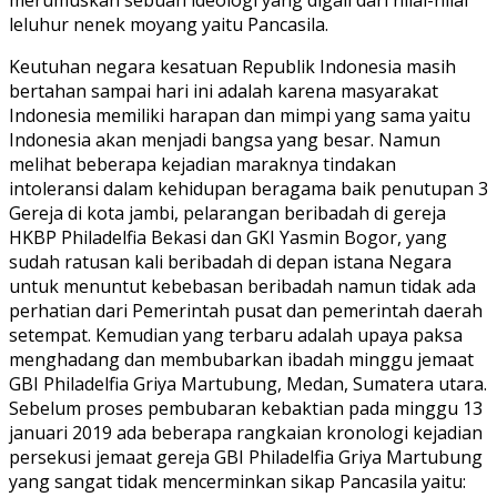
merumuskan sebuah ideologi yang digali dari nilai-nilai
leluhur nenek moyang yaitu Pancasila.
Keutuhan negara kesatuan Republik Indonesia masih
bertahan sampai hari ini adalah karena masyarakat
Indonesia memiliki harapan dan mimpi yang sama yaitu
Indonesia akan menjadi bangsa yang besar. Namun
melihat beberapa kejadian maraknya tindakan
intoleransi dalam kehidupan beragama baik penutupan 3
Gereja di kota jambi, pelarangan beribadah di gereja
HKBP Philadelfia Bekasi dan GKI Yasmin Bogor, yang
sudah ratusan kali beribadah di depan istana Negara
untuk menuntut kebebasan beribadah namun tidak ada
perhatian dari Pemerintah pusat dan pemerintah daerah
setempat. Kemudian yang terbaru adalah upaya paksa
menghadang dan membubarkan ibadah minggu jemaat
GBI Philadelfia Griya Martubung, Medan, Sumatera utara.
Sebelum proses pembubaran kebaktian pada minggu 13
januari 2019 ada beberapa rangkaian kronologi kejadian
persekusi jemaat gereja GBI Philadelfia Griya Martubung
yang sangat tidak mencerminkan sikap Pancasila yaitu: