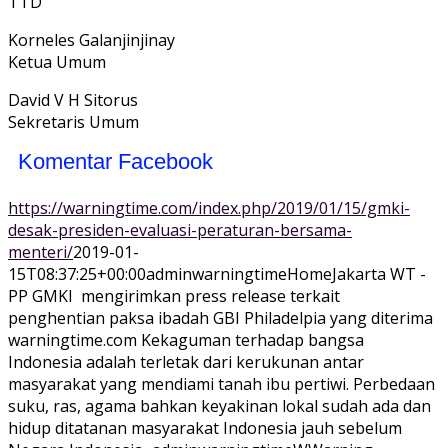
TTD
Korneles Galanjinjinay
Ketua Umum
David V H Sitorus
Sekretaris Umum
Komentar Facebook
https://warningtime.com/index.php/2019/01/15/gmki-
desak-presiden-evaluasi-peraturan-bersama-
menteri/
2019-01-
15T08:37:25+00:00
adminwarningtime
Home
Jakarta WT -
PP GMKI mengirimkan press release terkait
penghentian paksa ibadah GBI Philadelpia yang diterima
warningtime.com Kekaguman terhadap bangsa
Indonesia adalah terletak dari kerukunan antar
masyarakat yang mendiami tanah ibu pertiwi. Perbedaan
suku, ras, agama bahkan keyakinan lokal sudah ada dan
hidup ditatanan masyarakat Indonesia jauh sebelum