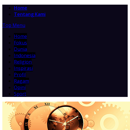
Home
Tentang Kami
Top Menu
Home
Fokus
Dunia
Indonesia
Religion
Inspirasi
Profil
Ragam
Opini
Sport