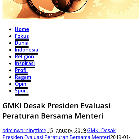
Home
Fokus
Dunia
Indonesia
Religion
Inspirasi
Profil
Ragam
Opini
Sport
GMKI Desak Presiden Evaluasi
Peraturan Bersama Menteri
adminwarningtime
15 January, 2019
GMKI Desak
Presiden Evaluasi Peraturan Bersama Menteri
2019-01-