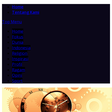
Home
Tentang Kami
Top Menu
Home
Fokus
Dunia
Indonesia
Religion
Inspirasi
Profil
Ragam
Opini
Sport