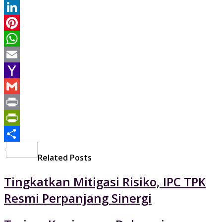
Twitter
LinkedIn
Pinterest
WhatsApp
Email
Yahoo
Mail
Gmail
Print
PrintFriendly
Share
Related Posts
Tingkatkan Mitigasi Risiko, IPC TPK
Resmi Perpanjang Sinergi