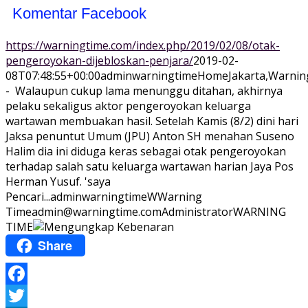
Komentar Facebook
https://warningtime.com/index.php/2019/02/08/otak-
pengeroyokan-dijebloskan-penjara/
2019-02-
08T07:48:55+00:00
adminwarningtime
Home
Jakarta,Warnin
- Walaupun cukup lama menunggu ditahan, akhirnya
pelaku sekaligus aktor pengeroyokan keluarga
wartawan membuakan hasil. Setelah Kamis (8/2) dini hari
Jaksa penuntut Umum (JPU) Anton SH menahan Suseno
Halim dia ini diduga keras sebagai otak pengeroyokan
terhadap salah satu keluarga wartawan harian Jaya Pos
Herman Yusuf. 'saya
Pencari...
adminwarningtime
WWarning
Time
admin@warningtime.com
Administrator
WARNING
TIME
Share
Facebook