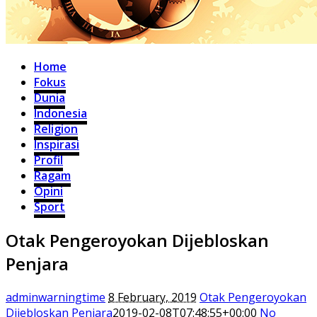
Home
Fokus
Dunia
Indonesia
Religion
Inspirasi
Profil
Ragam
Opini
Sport
Otak Pengeroyokan Dijebloskan
Penjara
adminwarningtime
8 February, 2019
Otak Pengeroyokan
Dijebloskan Penjara
2019-02-08T07:48:55+00:00
No