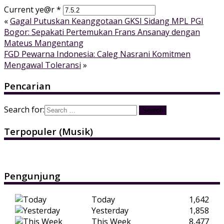
Current ye@r
*
«
Gagal Putuskan Keanggotaan GKSI Sidang MPL PGI
Bogor: Sepakati Pertemukan Frans Ansanay dengan
Mateus Mangentang
FGD Pewarna Indonesia: Caleg Nasrani Komitmen
Mengawal Toleransi
»
Pencarian
Search for:
Terpopuler (Musik)
Pengunjung
Today
1,642
Yesterday
1,858
This Week
8,477