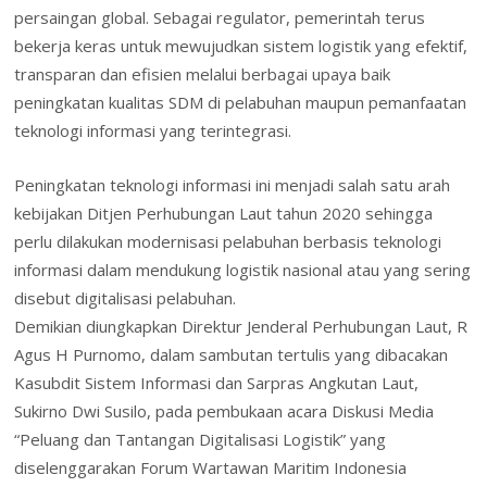
k
p
ai
n
persaingan global. Sebagai regulator, pemerintah terus
l
dl
bekerja keras untuk mewujudkan sistem logistik yang efektif,
transparan dan efisien melalui berbagai upaya baik
y
peningkatan kualitas SDM di pelabuhan maupun pemanfaatan
teknologi informasi yang terintegrasi.
Peningkatan teknologi informasi ini menjadi salah satu arah
kebijakan Ditjen Perhubungan Laut tahun 2020 sehingga
perlu dilakukan modernisasi pelabuhan berbasis teknologi
informasi dalam mendukung logistik nasional atau yang sering
disebut digitalisasi pelabuhan.
Demikian diungkapkan Direktur Jenderal Perhubungan Laut, R
Agus H Purnomo, dalam sambutan tertulis yang dibacakan
Kasubdit Sistem Informasi dan Sarpras Angkutan Laut,
Sukirno Dwi Susilo, pada pembukaan acara Diskusi Media
“Peluang dan Tantangan Digitalisasi Logistik” yang
diselenggarakan Forum Wartawan Maritim Indonesia