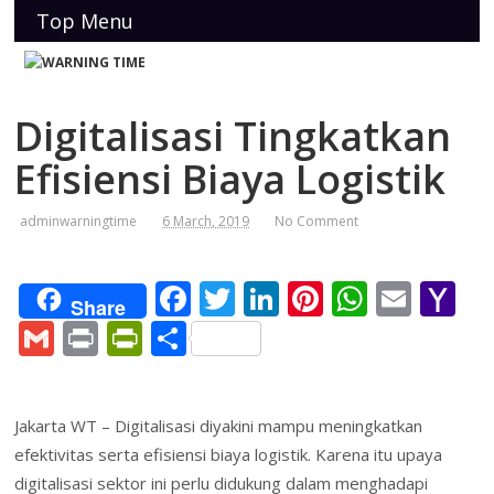
Top Menu
Digitalisasi Tingkatkan
Efisiensi Biaya Logistik
adminwarningtime
6 March, 2019
No Comment
F
T
Li
Pi
W
E
Y
Share
ac
w
n
nt
h
m
a
G
Pr
Pr
S
e
itt
k
er
at
ai
h
m
in
in
h
b
er
e
e
s
l
o
ai
t
tF
ar
Jakarta WT – Digitalisasi diyakini mampu meningkatkan
o
dI
st
A
o
l
ri
e
efektivitas serta efisiensi biaya logistik. Karena itu upaya
o
n
p
M
e
digitalisasi sektor ini perlu didukung dalam menghadapi