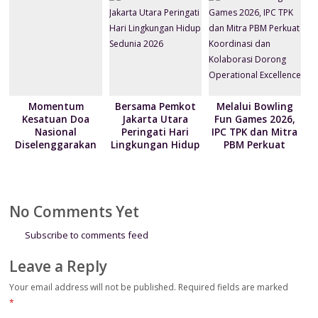
Layanan Bongkar
Produktivitas
Muat Berbasis
Pelabuhan
Digital
Tanjung Priok
Momentum
Bersama Pemkot
Melalui Bowling
Kesatuan Doa
Jakarta Utara
Fun Games 2026,
Nasional
Peringati Hari
IPC TPK dan Mitra
Diselenggarakan
Lingkungan Hidup
PBM Perkuat
Bertepatan HUT
Sedunia 2026
Koordinasi dan
ke-81
Kolaborasi Dorong
Kemerdekaan RI
Operational
Excellence
No Comments Yet
Subscribe to comments feed
Leave a Reply
Your email address will not be published.
Required fields are marked
*