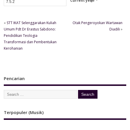
Current ye@r
*
«
STT IKAT Selenggarakan Kuliah
Otak Pengeroyokan Wartawan
Umum Pdt Dr Erastus Sabdono:
Diadili
»
Pendidikan Teologia
Transformasi dan Pembentukan
Kerohanian
Pencarian
Terpopuler (Musik)