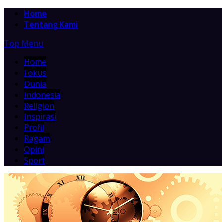
Home
Tentang Kami
Top Menu
Home
Fokus
Dunia
Indonesia
Religion
Inspirasi
Profil
Ragam
Opini
Sport