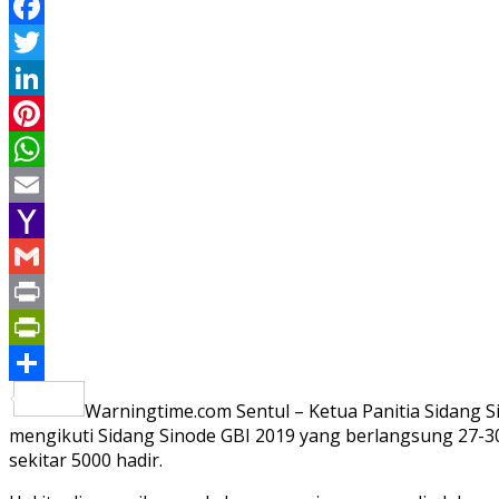
Facebook
Twitter
LinkedIn
Pinterest
WhatsApp
Email
Yahoo
Mail
Gmail
Print
PrintFriendly
Share
Warningtime.com Sentul – Ketua Panitia Sidang S
mengikuti Sidang Sinode GBI 2019 yang berlangsung 27-30
sekitar 5000 hadir.