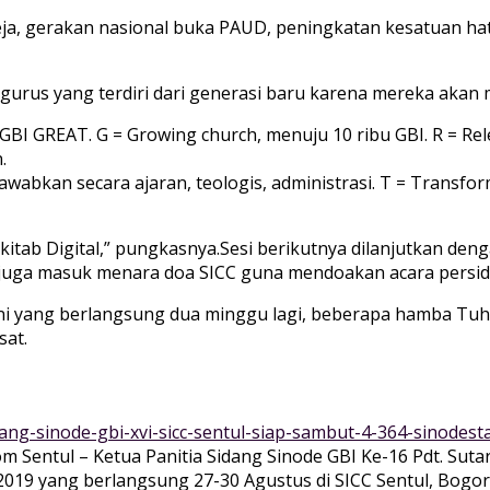
eja, gerakan nasional buka PAUD, peningkatan kesatuan hat
urus yang terdiri dari generasi baru karena mereka akan 
 GBI GREAT. G = Growing church, menuju 10 ribu GBI. R = Re
.
awabkan secara ajaran, teologis, administrasi. T = Transf
itab Digital,” pungkasnya.Sesi berikutnya dilanjutkan deng
a juga masuk menara doa SICC guna mendoakan acara persid
i yang berlangsung dua minggu lagi, beberapa hamba Tuhan
sat.
ang-sinode-gbi-xvi-sicc-sentul-siap-sambut-4-364-sinodesta
 Sentul – Ketua Panitia Sidang Sinode GBI Ke-16 Pdt. Sutar
019 yang berlangsung 27-30 Agustus di SICC Sentul, Bogor 