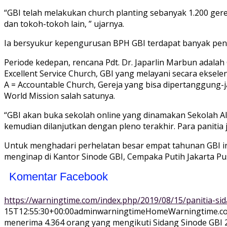
“GBI telah melakukan church planting sebanyak 1.200 ger
dan tokoh-tokoh lain, ” ujarnya.
Ia bersyukur kepengurusan BPH GBI terdapat banyak peng
Periode kedepan, rencana Pdt. Dr. Japarlin Marbun adalah
Excellent Service Church, GBI yang melayani secara ekselen
A = Accountable Church, Gereja yang bisa dipertanggung-j
World Mission salah satunya.
“GBI akan buka sekolah online yang dinamakan Sekolah Alk
kemudian dilanjutkan dengan pleno terakhir. Para paniti
Untuk menghadari perhelatan besar empat tahunan GBI in
menginap di Kantor Sinode GBI, Cempaka Putih Jakarta Pu
Komentar Facebook
https://warningtime.com/index.php/2019/08/15/panitia-sid
15T12:55:30+00:00
adminwarningtime
Home
Warningtime.com
menerima 4.364 orang yang mengikuti Sidang Sinode GBI 2