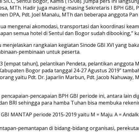
i SICC, Sentul Bogor, Kamis (15/08). Jumpa pers ini langsun
 MTh. Hadir juga masing-masing Sekretaris I BPH GBI, Pdt.
n DPA, Pdt. Joel Manalu, MTh dan beberapa anggota Pan 
mua mengenai akomodasi, transportasi dan koordinasi kea
napan semua hotel di Sentul dan Bogor sudah dibooking,” ka
menjelaskan rangkaian kegiatan Sinode GBI XVI yang bakala
mbinaan-pembinaan untuk peserta.
 [empat tahun], pelantikan Pendeta, pelantikan anggota
ua, Kabupaten Bogor pada tanggal 24-27 Agustus 2019” tamba
rang yaitu Pdt. Dr. Japarlin Marbun, Pdt. Jacob Nahuway, MA
apaian-pencapaian BPH GBI periode ini, antara lain digit
dan BRI sehingga para hamba Tuhan bisa membuka rekening
 GBI MANTAP periode 2015-2019 yaitu M = Maju. A = Andalka
antapan-pemantapan di bidang-bidang organisasi, pereku