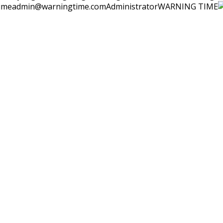
ime
admin@warningtime.com
Administrator
WARNING TIME