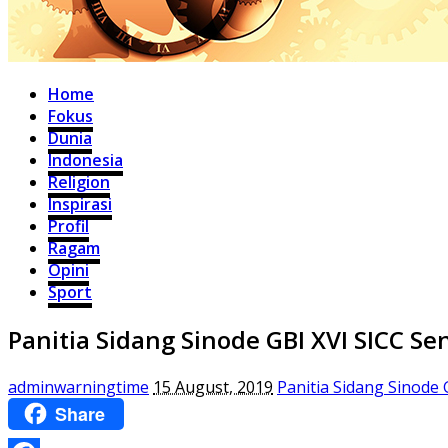
Home
Fokus
Dunia
Indonesia
Religion
Inspirasi
Profil
Ragam
Opini
Sport
Panitia Sidang Sinode GBI XVI SICC S
adminwarningtime
15 August, 2019
Panitia Sidang Sinode 
Share