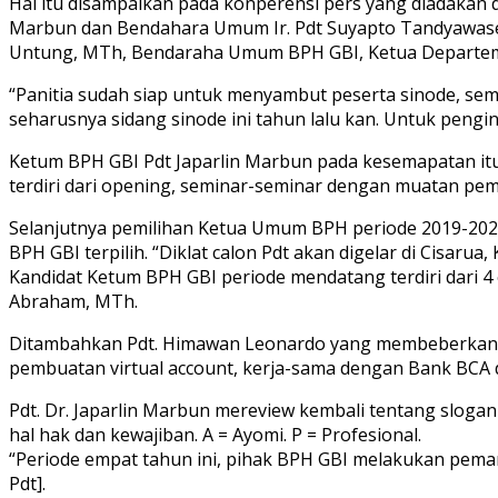
Hal itu disampaikan pada konperensi pers yang diadakan d
Marbun dan Bendahara Umum Ir. Pdt Suyapto Tandyawasesa,
Untung, MTh, Bendaraha Umum BPH GBI, Ketua Departeme
“Panitia sudah siap untuk menyambut peserta sinode, se
seharusnya sidang sinode ini tahun lalu kan. Untuk pengi
Ketum BPH GBI Pdt Japarlin Marbun pada kesemapatan itu 
terdiri dari opening, seminar-seminar dengan muatan pe
Selanjutnya pemilihan Ketua Umum BPH periode 2019-2023
BPH GBI terpilih. “Diklat calon Pdt akan digelar di Cisar
Kandidat Ketum BPH GBI periode mendatang terdiri dari 4 o
Abraham, MTh.
Ditambahkan Pdt. Himawan Leonardo yang membeberkan penc
pembuatan virtual account, kerja-sama dengan Bank BCA 
Pdt. Dr. Japarlin Marbun mereview kembali tentang slogan
hal hak dan kewajiban. A = Ayomi. P = Profesional.
“Periode empat tahun ini, pihak BPH GBI melakukan pem
Pdt].