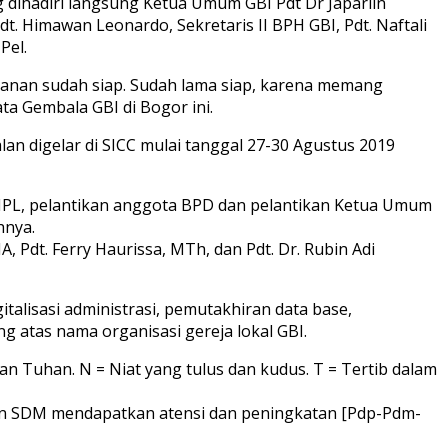
g dihadiri langsung Ketua Umum GBI Pdt Dr Japarlin
 Himawan Leonardo, Sekretaris II BPH GBI, Pdt. Naftali
Pel.
manan sudah siap. Sudah lama siap, karena memang
ta Gembala GBI di Bogor ini.
n digelar di SICC mulai tanggal 27-30 Agustus 2019
 MPL, pelantikan anggota BPD dan pelantikan Ketua Umum
hnya.
, Pdt. Ferry Haurissa, MTh, dan Pdt. Dr. Rubin Adi
alisasi administrasi, pemutakhiran data base,
 atas nama organisasi gereja lokal GBI.
n Tuhan. N = Niat yang tulus dan kudus. T = Tertib dalam
tan SDM mendapatkan atensi dan peningkatan [Pdp-Pdm-