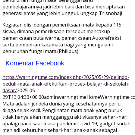
penurunan fungsi mata, sehingga nanti
pembelajarannya jadi lebih baik dan bisa menciptakan
generasi emas yang lebih unggul, ungkap Trisnohaji
Kegiatan diisi dengan pemeriksaan mata kepada 115
siswa, dimana pemeriksaan tersebut mencakup
pemeriksaan buta warna, pemeriksaan Autorefraksi
serta pemberian kacamata bagi yang mengalami
penurunan fungsi mata.(Philipus)
Komentar Facebook
https://warningtime.com/index.php/2025/05/29/pelindo-
peduli-mata-anak-efektifkan-proses-belajar-di-sekolah-
dasar/
2025-05-
29T13:04:30+00:00
adminwarningtime
Home
Warningtime.c
Mata adalah jendela dunia yang kesehatannya perlu
dijaga sejak kecil. Penglihatan mata anak yang buruk
tidak hanya akan mengganggu aktivitasnya sehari-hari,
apalagi pada saat masa pandemi Covid-19, gadget sudah
menjadi kebutuhan sehari-hari anak-anak sebagai