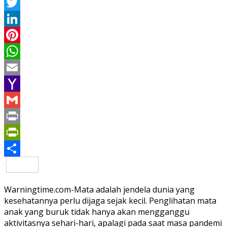
Facebook
Twitter
LinkedIn
Pinterest
WhatsApp
Email
Yahoo
Mail
Gmail
Print
PrintFriendly
Share
Warningtime.com-Mata adalah jendela dunia yang
kesehatannya perlu dijaga sejak kecil. Penglihatan mata
anak yang buruk tidak hanya akan mengganggu
aktivitasnya sehari-hari, apalagi pada saat masa pandemi