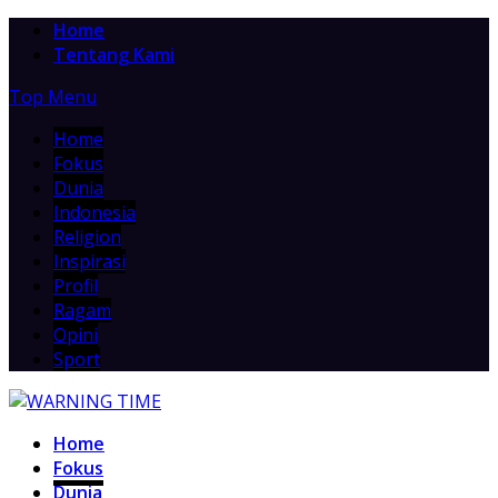
Home
Tentang Kami
Top Menu
Home
Fokus
Dunia
Indonesia
Religion
Inspirasi
Profil
Ragam
Opini
Sport
Home
Fokus
Dunia