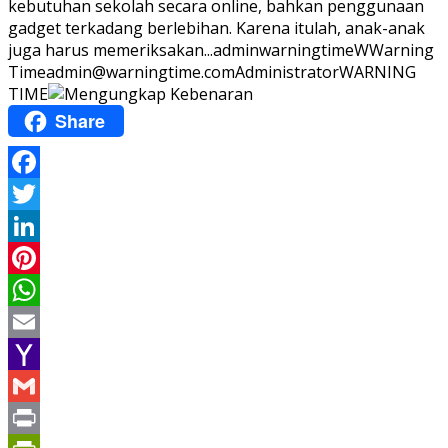
kebutuhan sekolah secara online, bahkan penggunaan
gadget terkadang berlebihan. Karena itulah, anak-anak
juga harus memeriksakan...
adminwarningtime
WWarning
Time
admin@warningtime.com
Administrator
WARNING
TIME
Share
Facebook
Twitter
LinkedIn
Pinterest
WhatsApp
Email
Yahoo
Mail
Gmail