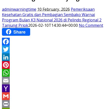
adminwarningtime
10 February, 2026
Pemeriksaan
Kesehatan Gratis dan Pembagian Sembako Warnai
Program Bulan K3 Nasional 2026 di Pelindo Regional 2
Tanjung Priok
2026-02-10T14:30:44+00:00
No Comment
Share
Facebook
Twitter
LinkedIn
Pinterest
WhatsApp
Email
Yahoo
Mail
Gmail