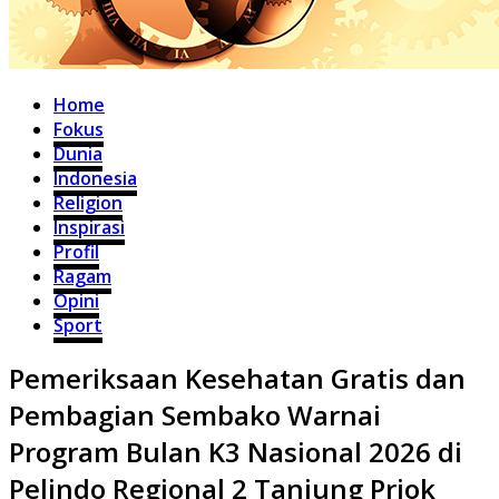
Home
Fokus
Dunia
Indonesia
Religion
Inspirasi
Profil
Ragam
Opini
Sport
Pemeriksaan Kesehatan Gratis dan
Pembagian Sembako Warnai
Program Bulan K3 Nasional 2026 di
Pelindo Regional 2 Tanjung Priok