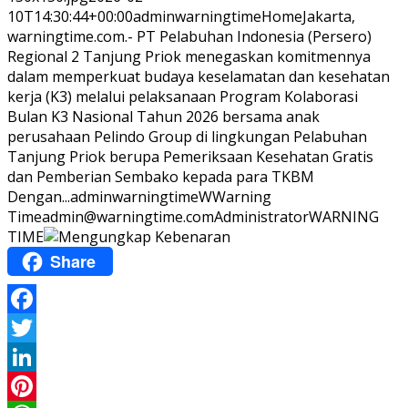
10T14:30:44+00:00
adminwarningtime
Home
Jakarta,
warningtime.com.- PT Pelabuhan Indonesia (Persero)
Regional 2 Tanjung Priok menegaskan komitmennya
dalam memperkuat budaya keselamatan dan kesehatan
kerja (K3) melalui pelaksanaan Program Kolaborasi
Bulan K3 Nasional Tahun 2026 bersama anak
perusahaan Pelindo Group di lingkungan Pelabuhan
Tanjung Priok berupa Pemeriksaan Kesehatan Gratis
dan Pemberian Sembako kepada para TKBM
Dengan...
adminwarningtime
WWarning
Time
admin@warningtime.com
Administrator
WARNING
TIME
Share
Facebook
Twitter
LinkedIn