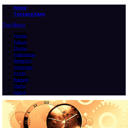
Home
Tentang Kami
Top Menu
Home
Fokus
Dunia
Indonesia
Religion
Inspirasi
Profil
Ragam
Opini
Sport