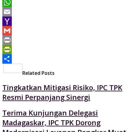
Pinterest
WhatsApp
Email
Yahoo
Mail
Gmail
Print
PrintFriendly
Share
Related Posts
Tingkatkan Mitigasi Risiko, IPC TPK
Resmi Perpanjang Sinergi
Terima Kunjungan Delegasi
Madagaskar, IPC TPK Dorong