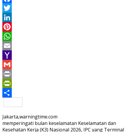
Facebook
Twitter
LinkedIn
Pinterest
WhatsApp
Email
Yahoo
Mail
Gmail
Print
PrintFriendly
Share
Jakarta,warningtime.com
memperingati bulan keselamatan Keselamatan dan
Kesehatan Kerja (K3) Nasional 2026, IPC yang Terminal