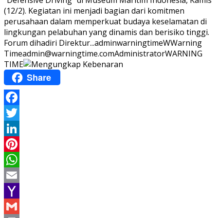
“Defensive Driving” di Museum Maritim Indonesia, Kamis
(12/2). Kegiatan ini menjadi bagian dari komitmen
perusahaan dalam memperkuat budaya keselamatan di
lingkungan pelabuhan yang dinamis dan berisiko tinggi.
Forum dihadiri Direktur...
adminwarningtime
WWarning
Time
admin@warningtime.com
Administrator
WARNING
TIME
Share
Facebook
Twitter
LinkedIn
Pinterest
WhatsApp
Email
Yahoo