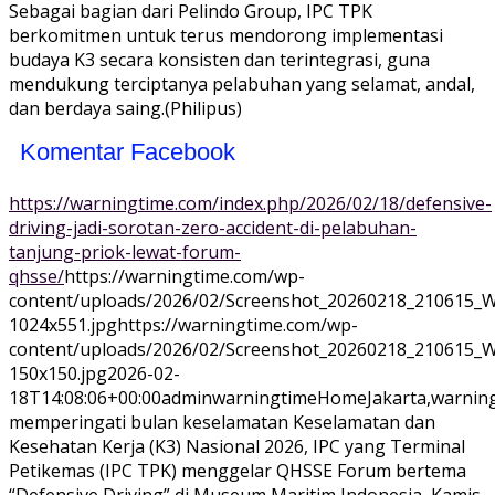
Sebagai bagian dari Pelindo Group, IPC TPK
berkomitmen untuk terus mendorong implementasi
budaya K3 secara konsisten dan terintegrasi, guna
mendukung terciptanya pelabuhan yang selamat, andal,
dan berdaya saing.(Philipus)
Komentar Facebook
https://warningtime.com/index.php/2026/02/18/defensive-
driving-jadi-sorotan-zero-accident-di-pelabuhan-
tanjung-priok-lewat-forum-
qhsse/
https://warningtime.com/wp-
content/uploads/2026/02/Screenshot_20260218_210615_
1024x551.jpg
https://warningtime.com/wp-
content/uploads/2026/02/Screenshot_20260218_210615_
150x150.jpg
2026-02-
18T14:08:06+00:00
adminwarningtime
Home
Jakarta,warnin
memperingati bulan keselamatan Keselamatan dan
Kesehatan Kerja (K3) Nasional 2026, IPC yang Terminal
Petikemas (IPC TPK) menggelar QHSSE Forum bertema