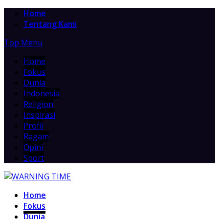
Home
Tentang Kami
Top Menu
Home
Fokus
Dunia
Indonesia
Religion
Inspirasi
Profil
Ragam
Opini
Sport
Home
Fokus
Dunia