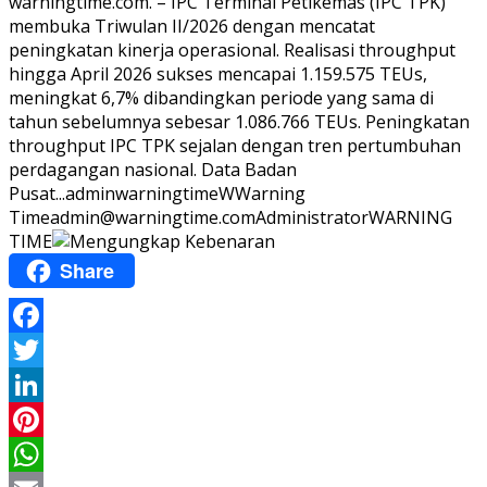
warningtime.com. – IPC Terminal Petikemas (IPC TPK)
membuka Triwulan II/2026 dengan mencatat
peningkatan kinerja operasional. Realisasi throughput
hingga April 2026 sukses mencapai 1.159.575 TEUs,
meningkat 6,7% dibandingkan periode yang sama di
tahun sebelumnya sebesar 1.086.766 TEUs. Peningkatan
throughput IPC TPK sejalan dengan tren pertumbuhan
perdagangan nasional. Data Badan
Pusat...
adminwarningtime
WWarning
Time
admin@warningtime.com
Administrator
WARNING
TIME
Share
Facebook
Twitter
LinkedIn
Pinterest