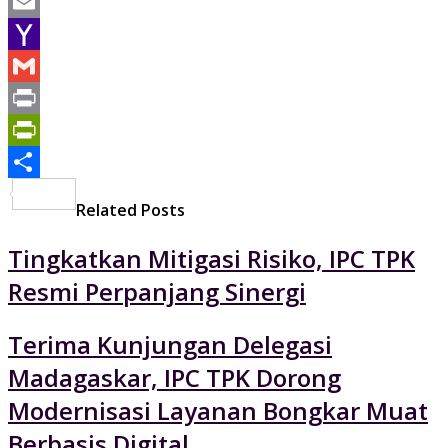
WhatsApp
Email
Yahoo
Mail
Gmail
Print
PrintFriendly
Share
Related Posts
Tingkatkan Mitigasi Risiko, IPC TPK
Resmi Perpanjang Sinergi
Terima Kunjungan Delegasi
Madagaskar, IPC TPK Dorong
Modernisasi Layanan Bongkar Muat
Berbasis Digital