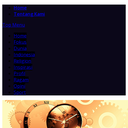
Home
Tentang Kami
Top Menu
Home
Fokus
Dunia
Indonesia
Religion
Inspirasi
Profil
Ragam
Opini
Sport