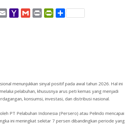
W
E
Y
G
Pr
Pr
S
h
m
a
m
in
in
h
t
ai
h
ai
t
tF
ar
l
o
l
ri
e
A
o
e
p
M
n
p
ai
dl
l
y
ional menunjukkan sinyal positif pada awal tahun 2026. Hal ini
melalui pelabuhan, khususnya arus peti kemas yang menjadi
erdagangan, konsumsi, investasi, dan distribusi nasional.
i oleh PT Pelabuhan Indonesia (Persero) atau Pelindo mencapai
Angka ini meningkat sekitar 7 persen dibandingkan periode yang
.