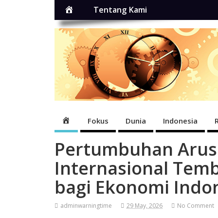
Home
Tentang Kami
Home
Fokus
Dunia
Indonesia
Pertumbuhan Arus
Internasional Tembu
bagi Ekonomi Indo
adminwarningtime
29 May, 2026
No Comment