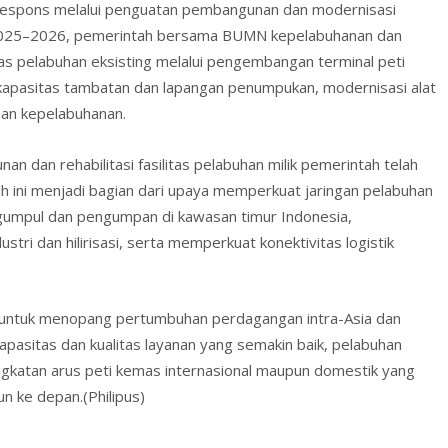
 direspons melalui penguatan pembangunan dan modernisasi
e 2025–2026, pemerintah bersama BUMN kepelabuhanan dan
 pelabuhan eksisting melalui pengembangan terminal peti
kapasitas tambatan dan lapangan penumpukan, modernisasi alat
nan kepelabuhanan.
 dan rehabilitasi fasilitas pelabuhan milik pemerintah telah
gkah ini menjadi bagian dari upaya memperkuat jaringan pelabuhan
umpul dan pengumpan di kawasan timur Indonesia,
ri dan hilirisasi, serta memperkuat konektivitas logistik
n untuk menopang pertumbuhan perdagangan intra-Asia dan
pasitas dan kualitas layanan yang semakin baik, pelabuhan
katan arus peti kemas internasional maupun domestik yang
n ke depan.(Philipus)