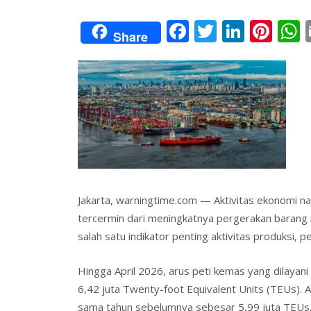
F
T
Li
Pi
Share
ac
w
n
nt
e
itt
k
er
a
b
er
e
e
s
o
dI
st
o
n
k
Jakarta, warningtime.com — Aktivitas ekonomi nas
tercermin dari meningkatnya pergerakan barang 
salah satu indikator penting aktivitas produksi, p
Hingga April 2026, arus peti kemas yang dilayan
6,42 juta Twenty-foot Equivalent Units (TEUs). 
sama tahun sebelumnya sebesar 5,99 juta TEUs