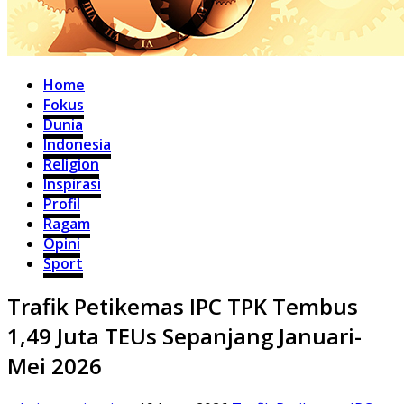
Home
Fokus
Dunia
Indonesia
Religion
Inspirasi
Profil
Ragam
Opini
Sport
Trafik Petikemas IPC TPK Tembus
1,49 Juta TEUs Sepanjang Januari-
Mei 2026