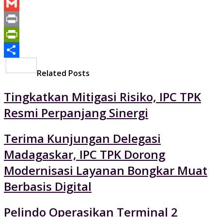
Yahoo
Mail
Gmail
Print
PrintFriendly
Share
Related Posts
Tingkatkan Mitigasi Risiko, IPC TPK
Resmi Perpanjang Sinergi
Terima Kunjungan Delegasi
Madagaskar, IPC TPK Dorong
Modernisasi Layanan Bongkar Muat
Berbasis Digital
Pelindo Operasikan Terminal 2