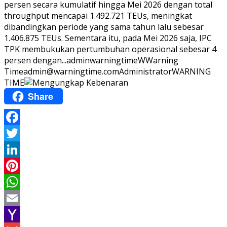
persen secara kumulatif hingga Mei 2026 dengan total
throughput mencapai 1.492.721 TEUs, meningkat
dibandingkan periode yang sama tahun lalu sebesar
1.406.875 TEUs. Sementara itu, pada Mei 2026 saja, IPC
TPK membukukan pertumbuhan operasional sebesar 4
persen dengan...
adminwarningtime
WWarning
Time
admin@warningtime.com
Administrator
WARNING
TIME
Share
Facebook
Twitter
LinkedIn
Pinterest
WhatsApp
Email