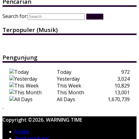
Pencarian
Search for:
Terpopuler (Musik)
Pengunjung
Today
972
Yesterday
3,024
This Week
10,829
This Month
13,001
All Days
1,670,739
Copyright ©2026. WARNING TIME
Home
Tentang Kami