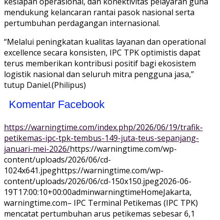
kesiapan operasional, dan konektivitas pelayaran guna
mendukung kelancaran rantai pasok nasional serta
pertumbuhan perdagangan internasional.
“Melalui peningkatan kualitas layanan dan operational
excellence secara konsisten, IPC TPK optimistis dapat
terus memberikan kontribusi positif bagi ekosistem
logistik nasional dan seluruh mitra pengguna jasa,”
tutup Daniel.(Philipus)
Komentar Facebook
https://warningtime.com/index.php/2026/06/19/trafik-
petikemas-ipc-tpk-tembus-149-juta-teus-sepanjang-
januari-mei-2026/
https://warningtime.com/wp-
content/uploads/2026/06/cd-
1024x641.jpeg
https://warningtime.com/wp-
content/uploads/2026/06/cd-150x150.jpeg
2026-06-
19T17:00:10+00:00
adminwarningtime
Home
Jakarta,
warningtime.com– IPC Terminal Petikemas (IPC TPK)
mencatat pertumbuhan arus petikemas sebesar 6,1