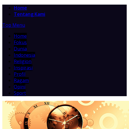
Home
Tentang Kami
Top Menu
Home
Fokus
Dunia
Indonesia
Religion
Inspirasi
Profil
Ragam
Opini
Sport