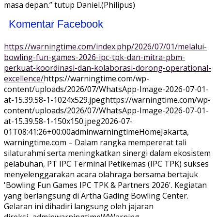
masa depan.” tutup Daniel.(Philipus)
Komentar Facebook
https://warningtime.com/index.php/2026/07/01/melalui-
bowling-fun-games-2026-ipc-tpk-dan-mitra-pbm-
perkuat-koordinasi-dan-kolaborasi-dorong-operational-
excellence/
https://warningtime.com/wp-
content/uploads/2026/07/WhatsApp-Image-2026-07-01-
at-15.39.58-1-1024x529.jpeg
https://warningtime.com/wp-
content/uploads/2026/07/WhatsApp-Image-2026-07-01-
at-15.39.58-1-150x150.jpeg
2026-07-
01T08:41:26+00:00
adminwarningtime
Home
Jakarta,
warningtime.com – Dalam rangka mempererat tali
silaturahmi serta meningkatkan sinergi dalam ekosistem
pelabuhan, PT IPC Terminal Petikemas (IPC TPK) sukses
menyelenggarakan acara olahraga bersama bertajuk
'Bowling Fun Games IPC TPK & Partners 2026'. Kegiatan
yang berlangsung di Artha Gading Bowling Center.
Gelaran ini dihadiri langsung oleh jajaran