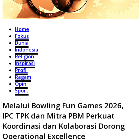
Home
Fokus
Dunia
Indonesia
Religion
Inspirasi
Profil
Ragam
Opini
Sport
Melalui Bowling Fun Games 2026,
IPC TPK dan Mitra PBM Perkuat
Koordinasi dan Kolaborasi Dorong
Operational Excellence