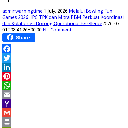
adminwarningtime
1 July, 2026
Melalui Bowling Fun
Games 2026, IPC TPK dan Mitra PBM Perkuat Koordinasi
dan Kolaborasi Dorong Operational Excellence
2026-07-
01T08:41:26+00:00
No Comment
Share
Facebook
Twitter
LinkedIn
Pinterest
WhatsApp
Email
Yahoo
Mail
Gmail