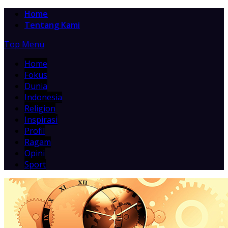
Home
Tentang Kami
Top Menu
Home
Fokus
Dunia
Indonesia
Religion
Inspirasi
Profil
Ragam
Opini
Sport