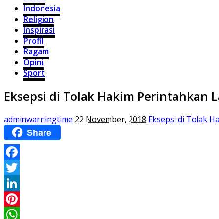
Indonesia
Religion
Inspirasi
Profil
Ragam
Opini
Sport
Eksepsi di Tolak Hakim Perintahkan 
adminwarningtime
22 November, 2018
Eksepsi di Tolak 
Share
Facebook
Twitter
LinkedIn
Pinterest