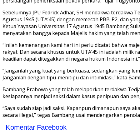
persidangan pemeriksaan pokok perkara,” ujar Tugiyonto
Sebelumnya JPU Fedrick Adhar, SH mendakwa terdakwa Tedj
Agustus 1945 (UTA’45) dengan memecah PBB-P2, dan ya
Ketua Yayasan Universitas 17 Agustus 1945 Bambang Sulis
menyatakan bangga kepada Majelis hakim yang telah meno
“Inilah kemenangan kami hari ini perlu dicatat bahwa maje
rakyat. Dan secara khusus untuk UTA’45 ini adalah milik
keadilan dapat ditegakkan di negara hukum Indonesia ini
“Janganlah yang kuat yang berkuasa, sedangkan yang lema
Janganlah dengan tipu-menitipu dan intimidasi,” kata Ba
Bambang Prabowo yang telah melaporkan terdakwa Tedja W
kesiapannya menjadi saksi dalam kasus penipuan dan pen
“Saya sudah siap jadi saksi. Kapanpun dimanapun saya ak
secara illegal,” tegas Bambang usai mendengarkan penolak
Komentar Facebook