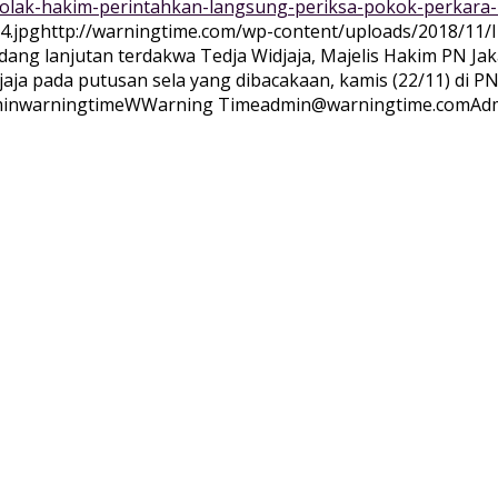
i-tolak-hakim-perintahkan-langsung-periksa-pokok-perkar
4.jpg
http://warningtime.com/wp-content/uploads/2018/11
idang lanjutan terdakwa Tedja Widjaja, Majelis Hakim PN J
ja pada putusan sela yang dibacakaan, kamis (22/11) di PN 
inwarningtime
WWarning
Time
admin@warningtime.com
Adm