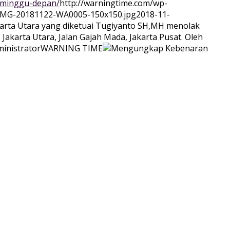
a-minggu-depan/
http://warningtime.com/wp-
/IMG-20181122-WA0005-150x150.jpg
2018-11-
akarta Utara yang diketuai Tugiyanto SH,MH menolak
Jakarta Utara, Jalan Gajah Mada, Jakarta Pusat. Oleh
inistrator
WARNING TIME