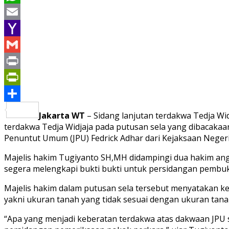
WhatsApp
Email
Yahoo
Mail
Gmail
Print
PrintFriendly
Share
Jakarta WT
– Sidang lanjutan terdakwa Tedja Wi
terdakwa Tedja Widjaja pada putusan sela yang dibacakaan
Penuntut Umum (JPU) Fedrick Adhar dari Kejaksaan Negeri
Majelis hakim Tugiyanto SH,MH didampingi dua hakim an
segera melengkapi bukti bukti untuk persidangan pembuk
Majelis hakim dalam putusan sela tersebut menyatakan k
yakni ukuran tanah yang tidak sesuai dengan ukuran tan
“Apa yang menjadi keberatan terdakwa atas dakwaan JPU