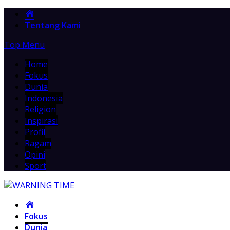
Home
Tentang Kami
Top Menu
Home
Fokus
Dunia
Indonesia
Religion
Inspirasi
Profil
Ragam
Opini
Sport
Home
Fokus
Dunia