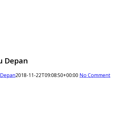
gu Depan
u Depan
2018-11-22T09:08:50+00:00
No Comment