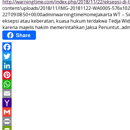
http://warningtime.com/index.php/2018/11/22/eksepsi-d
content/uploads/2018/11/IMG-20181122-WA0005-576x102
22T09:08:50+00:00
adminwarningtime
Home
Jakarta WT – S
eksepsi atau keberatan, kuasa hukum terdakwa Tedja Widja
karena majelis hakim memerintahkan Jaksa Penuntut...
adm
Share
Facebook
Twitter
LinkedIn
Pinterest
WhatsApp
Email
Yahoo
Mail
Gmail