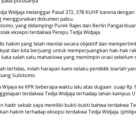
 pada putusanya.
a Widjaja melanggar Pasal 372, 378 KUHP karena dengan se
ng menggunakan dokumen palsu.
tomo, yang didampingi Purek Rajes dan Berlin Pangaribuan
lak eksepsi terdakwa Penipu Tedja Widjaja.
lis hakim yang telah menilai secara objektif dan mempertim
 rakyat dan kita berjuang untuk memperjuangkan hak-hak ra
,” kata salah satu mahasiswa yang memimpin orasi sebelum 
h tertidas, inilah harapan kami selaku pendidik biarlah y
mbang Sulistomo.
ijaya ke KPK beberapa waktu lalu atas dugaan suap Rp 1 
ggelapan terdakwa Tedja Widjaja terhadap lahan kampus U
an hadir sebab saya memiliki bukti-bukti bahwa terdakwa T
an hakim terhadap eksepsi terdakwa Tedja Widjaja. (philip