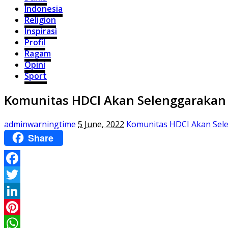
Indonesia
Religion
Inspirasi
Profil
Ragam
Opini
Sport
Komunitas HDCI Akan Selenggarakan 
adminwarningtime
5 June, 2022
Komunitas HDCI Akan Sele
Share
Facebook
Twitter
LinkedIn
Pinterest