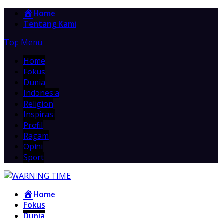
Home
Tentang Kami
Top Menu
Home
Fokus
Dunia
Indonesia
Religion
Inspirasi
Profil
Ragam
Opini
Sport
Home
Fokus
Dunia