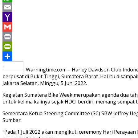
WhatsApp
Email
Yahoo
Mail
Gmail
Print
PrintFriendly
Share
, Warningtime.com – Harley Davidson Club Indone
berpusat di Bukit Tinggi, Sumatera Barat. Hal itu disam
Jakarta Selatan, Minggu, 5 Juni 2022.
Kegiatan Sumatera Bike Week merupakan agenda dua tahun
untuk kelima kalinya sejak HDCI berdiri, memang sempat t
Sementara Ketua Steering Committee (SC) SBW Jeffrey Ueg
Sumbar.
“Pada 1 Juli 2022 akan mengikuti ceremony Hari Perayaa