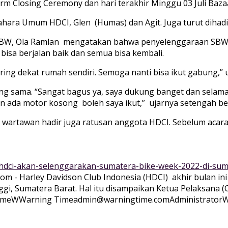
rm Closing Ceremony dan hari terakhir Minggu 03 Juli Baza
hara Umum HDCI, Glen (Humas) dan Agit. Juga turut dihadiri
 SBW, Ola Ramlan mengatakan bahwa penyelenggaraan SBW in
isa berjalan baik dan semua bisa kembali.
ering dekat rumah sendiri. Semoga nanti bisa ikut gabung,” 
ng sama. “Sangat bagus ya, saya dukung banget dan selam
an ada motor kosong boleh saya ikut,” ujarnya setengah be
k wartawan hadir juga ratusan anggota HDCI. Sebelum acara
-hdci-akan-selenggarakan-sumatera-bike-week-2022-di-sum
com - Harley Davidson Club Indonesia (HDCI) akhir bulan 
Tinggi, Sumatera Barat. Hal itu disampaikan Ketua Pelaksa
ime
WWarning
Time
admin@warningtime.com
Administrator
W