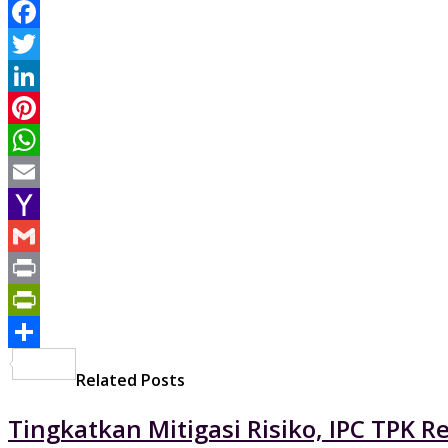
Facebook
Twitter
LinkedIn
Pinterest
WhatsApp
Email
Yahoo
Mail
Gmail
Print
PrintFriendly
Share
Related Posts
Tingkatkan Mitigasi Risiko, IPC TPK R