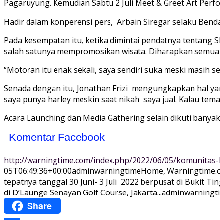
Pagaruyung. Kemudian Sabtu 2 Juli Meet & Greet Art Perfo
Hadir dalam konperensi pers, Arbain Siregar selaku Benda
Pada kesempatan itu, ketika dimintai pendatnya tentang
salah satunya mempromosikan wisata. Diharapkan semua b
“Motoran itu enak sekali, saya sendiri suka meski masih s
Senada dengan itu, Jonathan Frizi mengungkapkan hal ya
saya punya harley meskin saat nikah saya jual. Kalau tem
Acara Launching dan Media Gathering selain dikuti banya
Komentar Facebook
http://warningtime.com/index.php/2022/06/05/komunitas
05T06:49:36+00:00
adminwarningtime
Home
, Warningtime.
tepatnya tanggal 30 Juni- 3 Juli 2022 berpusat di Bukit 
di D’Launge Senayan Golf Course, Jakarta...
adminwarningt
Share