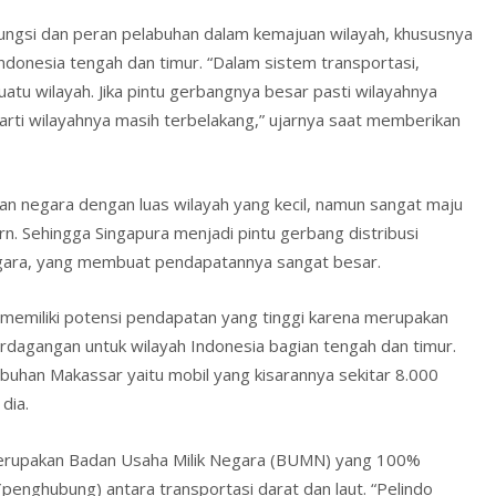
 fungsi dan peran pelabuhan dalam kemajuan wilayah, khususnya
donesia tengah dan timur. “Dalam sistem transportasi,
atu wilayah. Jika pintu gerbangnya besar pasti wilayahnya
erarti wilayahnya masih terbelakang,” ujarnya saat memberikan
n negara dengan luas wilayah yang kecil, namun sangat maju
. Sehingga Singapura menjadi pintu gerbang distribusi
gara, yang membuat pendapatannya sangat besar.
memiliki potensi pendapatan yang tinggi karena merupakan
rdagangan untuk wilayah Indonesia bagian tengah dan timur.
abuhan Makassar yaitu mobil yang kisarannya sekitar 8.000
dia.
g merupakan Badan Usaha Milik Negara (BUMN) yang 100%
 (penghubung) antara transportasi darat dan laut. “Pelindo