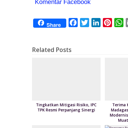
Komentar Facebook
F
T
Li
Pi
Share
ac
w
n
nt
e
itt
k
er
a
b
er
e
e
s
Related Posts
o
dI
st
o
n
k
Tingkatkan Mitigasi Risiko, IPC
Terima 
TPK Resmi Perpanjang Sinergi
Madagas
Modernis
Muat 