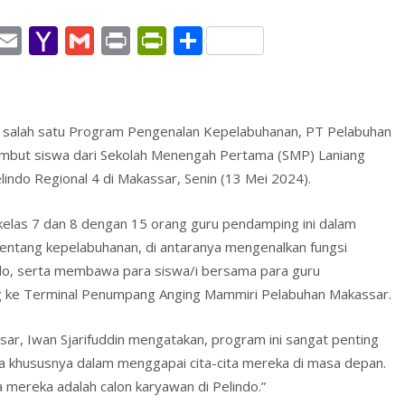
W
E
Y
G
Pr
Pr
S
h
m
a
m
in
in
h
t
ai
h
ai
t
tF
ar
l
o
l
ri
e
i salah satu Program Pengenalan Kepelabuhanan, PT Pelabuhan
A
o
e
ambut siswa dari Sekolah Menengah Pertama (SMP) Laniang
p
M
n
indo Regional 4 di Makassar, Senin (13 Mei 2024).
p
ai
dl
 kelas 7 dan 8 dengan 15 orang guru pendamping ini dalam
l
y
entang kepelabuhanan, di antaranya mengenalkan fungsi
indo, serta membawa para siswa/i bersama para guru
g ke Terminal Penumpang Anging Mammiri Pelabuhan Makassar.
ar, Iwan Sjarifuddin mengatakan, program ini sangat penting
 khususnya dalam menggapai cita-cita mereka di masa depan.
mereka adalah calon karyawan di Pelindo.”