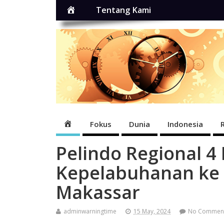
Home
Tentang Kami
Home
Fokus
Dunia
Indonesia
Pelindo Regional 4
Kepelabuhanan ke 
Makassar
adminwarningtime
15 May, 2024
No Commen