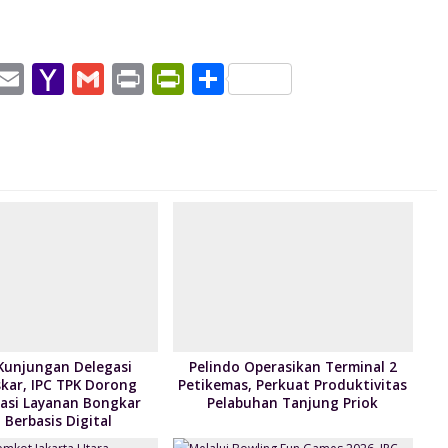
W
E
Y
G
Pr
Pr
S
h
m
a
m
in
in
h
t
ai
h
ai
t
tF
ar
l
o
l
ri
e
A
o
e
p
M
n
p
ai
dl
l
y
Kunjungan Delegasi
Pelindo Operasikan Terminal 2
kar, IPC TPK Dorong
Petikemas, Perkuat Produktivitas
asi Layanan Bongkar
Pelabuhan Tanjung Priok
Berbasis Digital