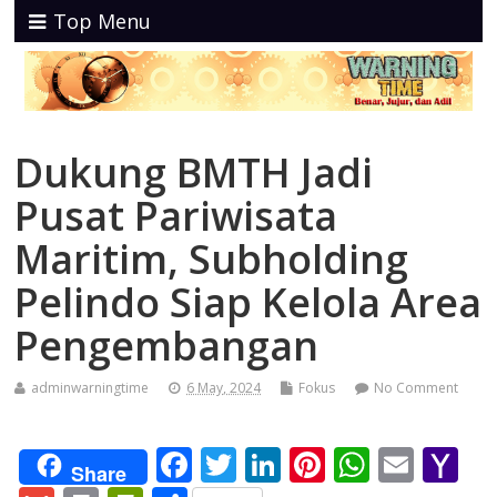
Top Menu
Dukung BMTH Jadi
Pusat Pariwisata
Maritim, Subholding
Pelindo Siap Kelola Area
Pengembangan
adminwarningtime
6 May, 2024
Fokus
No Comment
F
T
Li
Pi
W
E
Y
Share