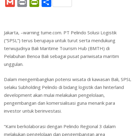
ac
w
n
nt
h
m
a
G
Pr
Pr
S
e
itt
k
er
at
ai
h
m
in
in
h
b
er
e
e
s
l
o
ai
t
tF
ar
o
dI
st
A
o
l
ri
e
Jakarta, –warning tume.com. PT Pelindo Solusi Logistik
o
n
p
M
e
(“SPSL”) terus berupaya untuk turut serta mendukung
k
p
ai
n
terwujudnya Bali Maritime Tourism Hub (BMTH) di
l
Pelabuhan Benoa Bali sebagai pusat pariwisata maritim
dl
unggulan.
y
Dalam mengembangkan potensi wisata di kawasan Bali, SPSL
selaku Subholding Pelindo di bidang logistik dan hinterland
development akan mulai melakukan pengelolaan,
pengembangan dan komersialisasi guna menarik para
investor untuk berinvestasi.
“Kami berkolaborasi dengan Pelindo Regional 3 dalam
melakukan pengelolaan dan pengembangan area