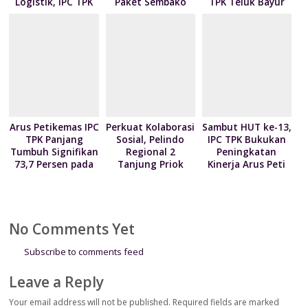
Logistik, IPC TPK
Paket Sembako
TPK Teluk Bayur
Siap Operasikan
kepada Nelayan
Teken Kontrak
Alat Pemindai Peti
Kalibaru melalui
Pelayanan dengan
Kemas Ekspor
Program NPEA
4 Mitra Pelayaran
Berbagi Tahun
2026
Arus Petikemas IPC
Perkuat Kolaborasi
Sambut HUT ke-13,
TPK Panjang
Sosial, Pelindo
IPC TPK Bukukan
Tumbuh Signifikan
Regional 2
Peningkatan
73,7 Persen pada
Tanjung Priok
Kinerja Arus Peti
Juni 2026
Serahkan 300
Kemas 7 Persen
Paket Sembako
kepada Kodim
0502/Jakarta Utara
No Comments Yet
Subscribe to comments feed
Leave a Reply
Your email address will not be published.
Required fields are marked