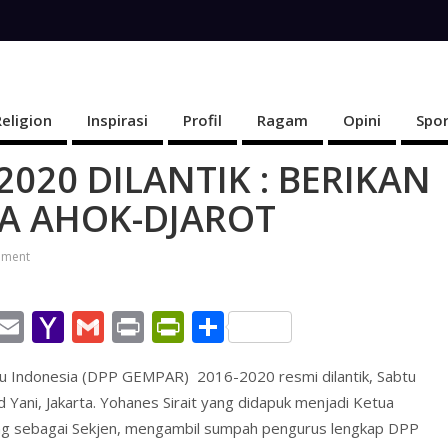
Religion
Inspirasi
Profil
Ragam
Opini
Spor
020 DILANTIK : BERIKAN
A AHOK-DJAROT
ment
W
E
Y
G
Pr
Pr
S
h
m
a
m
in
in
h
 Indonesia (DPP GEMPAR) 2016-2020 resmi dilantik, Sabtu
t
ai
h
ai
t
tF
ar
d Yani, Jakarta. Yohanes Sirait yang didapuk menjadi Ketua
l
o
l
ri
e
ng sebagai Sekjen, mengambil sumpah pengurus lengkap DPP