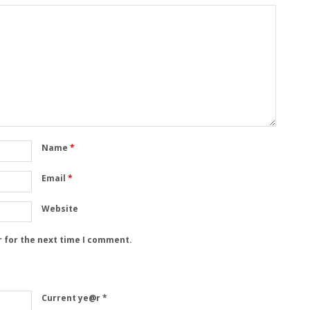
Name
*
Email
*
Website
r for the next time I comment.
Current ye@r
*