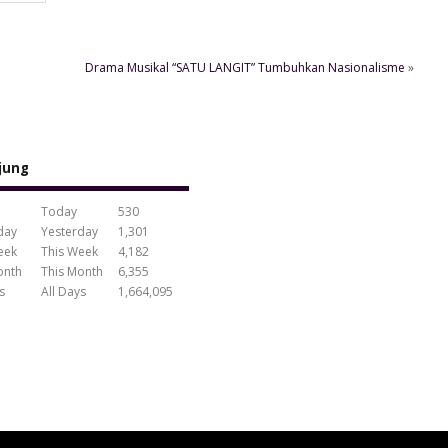
Drama Musikal “SATU LANGIT” Tumbuhkan Nasionalisme
»
jung
Today
530
Yesterday
1,301
This Week
4,182
This Month
6,355
All Days
1,664,095