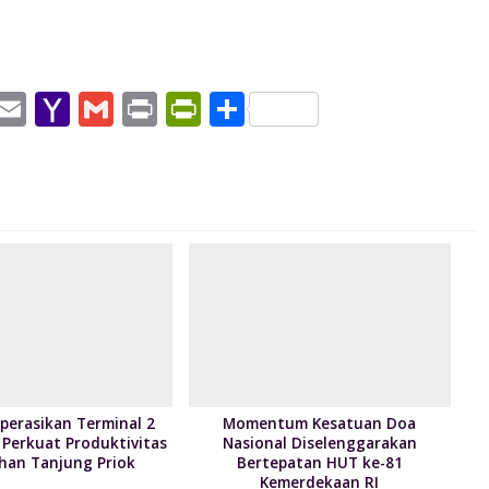
W
E
Y
G
Pr
Pr
S
h
m
a
m
in
in
h
t
ai
h
ai
t
tF
ar
l
o
l
ri
e
A
o
e
p
M
n
p
ai
dl
l
y
perasikan Terminal 2
Momentum Kesatuan Doa
 Perkuat Produktivitas
Nasional Diselenggarakan
han Tanjung Priok
Bertepatan HUT ke-81
Kemerdekaan RI