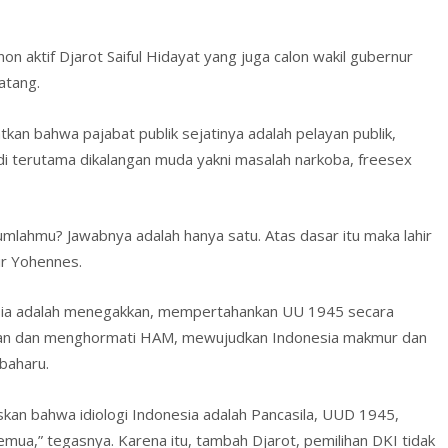
A
o
e
p
M
n
non aktif Djarot Saiful Hidayat yang juga calon wakil gubernur
p
ai
dl
atang.
l
y
tkan bahwa pajabat publik sejatinya adalah pelayan publik,
di terutama dikalangan muda yakni masalah narkoba, freesex
mlahmu? Jawabnya adalah hanya satu. Atas dasar itu maka lahir
r Yohennes.
sia adalah menegakkan, mempertahankan UU 1945 secara
lan dan menghormati HAM, mewujudkan Indonesia makmur dan
baharu.
n bahwa idiologi Indonesia adalah Pancasila, UUD 1945,
semua,” tegasnya. Karena itu, tambah Djarot, pemilihan DKI tidak