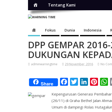
Home
Tentang Kami
Home
Fokus
Dunia
Indonesia
DPP GEMPAR 2016-2
DUKUNGAN KEPAD
adminwarningtime
29 November, 2016
No Com
F
T
Li
Pi
Share
ac
w
n
nt
Kepengurusan Generasi Pembaharu
e
itt
k
er
a
(26/11) di Graha Bethel Jalan Ahma
b
er
e
e
s
Umum di dampingi Rolas Hutagalu