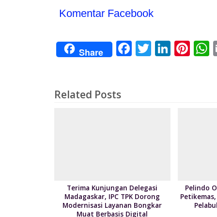
Komentar Facebook
F
T
Li
Pi
Share
ac
w
n
nt
e
itt
k
er
a
b
er
e
e
s
Related Posts
o
dI
st
o
n
k
Terima Kunjungan Delegasi
Pelindo O
Madagaskar, IPC TPK Dorong
Petikemas,
Modernisasi Layanan Bongkar
Pelabu
Muat Berbasis Digital