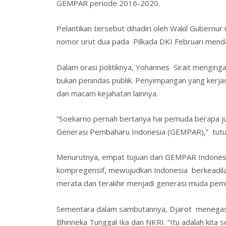
o
dI
st
GEMPAR periode 2016-2020.
o
n
Pelantikan tersebut dihadiri oleh Wakil Gubernur 
k
nomor urut dua pada Pilkada DKI Februari mend
Dalam orasi politiknya, Yohannes Sirait menginga
bukan penindas publik. Penyimpangan yang kerja
dan macam kejahatan lainnya.
“Soekarno pernah bertanya hai pemuda berapa ju
Generasi Pembaharu Indonesia (GEMPAR),” tutu
Menurutnya, empat tujuan dari GEMPAR Indone
kompregensif, mewujudkan Indonesia berkeadi
merata dan terakhir menjadi generasi muda pem
Sementara dalam sambutannya, Djarot menegaska
Bhinneka Tunggal Ika dan NKRI. “Itu adalah kita 