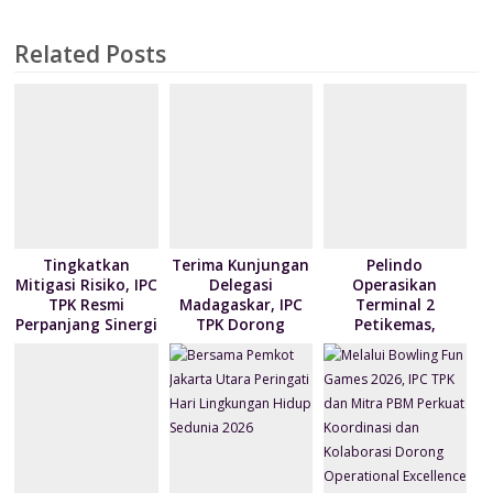
b
er
e
e
s
l
o
ai
t
tF
ar
o
dI
st
A
o
l
ri
e
Related Posts
o
n
p
M
e
k
p
ai
n
l
dl
y
Tingkatkan
Terima Kunjungan
Pelindo
Mitigasi Risiko, IPC
Delegasi
Operasikan
TPK Resmi
Madagaskar, IPC
Terminal 2
Perpanjang Sinergi
TPK Dorong
Petikemas,
Modernisasi
Perkuat
Layanan Bongkar
Produktivitas
Muat Berbasis
Pelabuhan
Digital
Tanjung Priok