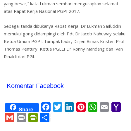
yang besar,” kata Lukman sembari mengucapkan selamat
atas Rapat Kerja Nasional PGPI 2017.
Sebagai tanda dibukanya Rapat Kerja, Dr Lukman Saifuddin
memukul gong didampingi oleh Pdt Dr Jacob Nahuway selaku
Ketua Umum PGPI. Tampak hadir, Dirjen Bimas Kristen Prof
Thomas Pentury, Ketua PGLLI Dr Ronny Mandang dan Ivan
Rinaldi dari PGI.
Komentar Facebook
F
T
Li
Pi
W
E
Y
Share
ac
w
n
nt
h
m
a
G
Pr
Pr
S
e
itt
k
er
at
ai
h
m
in
in
h