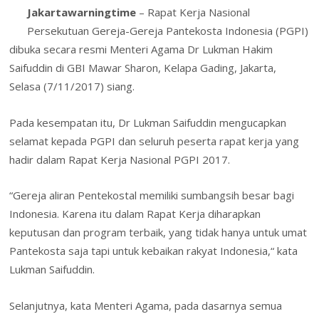
b
er
e
e
s
l
o
Jakartawarningtime
– Rapat Kerja Nasional
ai
t
tF
ar
Persekutuan Gereja-Gereja Pantekosta Indonesia (PGPI)
o
dI
st
A
o
l
ri
e
dibuka secara resmi Menteri Agama Dr Lukman Hakim
o
n
p
M
e
Saifuddin di GBI Mawar Sharon, Kelapa Gading, Jakarta,
k
p
ai
n
Selasa (7/11/2017) siang.
l
dl
Pada kesempatan itu, Dr Lukman Saifuddin mengucapkan
y
selamat kepada PGPI dan seluruh peserta rapat kerja yang
hadir dalam Rapat Kerja Nasional PGPI 2017.
“Gereja aliran Pentekostal memiliki sumbangsih besar bagi
Indonesia. Karena itu dalam Rapat Kerja diharapkan
keputusan dan program terbaik, yang tidak hanya untuk umat
Pantekosta saja tapi untuk kebaikan rakyat Indonesia,“ kata
Lukman Saifuddin.
Selanjutnya, kata Menteri Agama, pada dasarnya semua