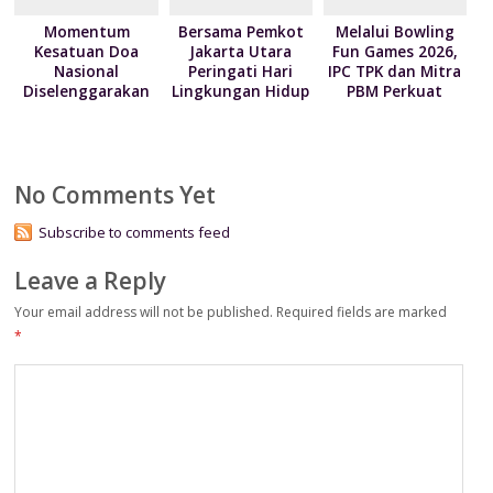
Momentum
Bersama Pemkot
Melalui Bowling
Kesatuan Doa
Jakarta Utara
Fun Games 2026,
Nasional
Peringati Hari
IPC TPK dan Mitra
Diselenggarakan
Lingkungan Hidup
PBM Perkuat
Bertepatan HUT
Sedunia 2026
Koordinasi dan
ke-81
Kolaborasi Dorong
Kemerdekaan RI
Operational
Excellence
No Comments Yet
Subscribe to comments feed
Leave a Reply
Your email address will not be published.
Required fields are marked
*