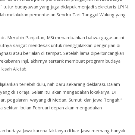
,” tutur budayawan yang juga didapuk menjadi sekretaris LPIN.
elah melakukan pementasan Sendra Tari Tunggul Wulung yang
. Merphin Panjaitan, MSi menambahkan bahwa gagasan ini
rutnya sangat mendesak untuk menggalakkan penginjilan di
gnasi atau berjalan di tempat. Setelah lama diperbincangkan
abaran Injil, akhirnya tertarik membuat program budaya
isah Alkitab.
lankan terlebih dulu, nah baru sekarang deklarasi. Dalam
ang di Toraja. Selain itu akan mengadakan lokakarya. Di
sar, pegalaran wayang di Medan, Sumut dan Jawa Tengah,”
ka sekitar bulan Februari depan akan mengadakan
n budaya Jawa karena faktanya di luar Jawa memang banyak