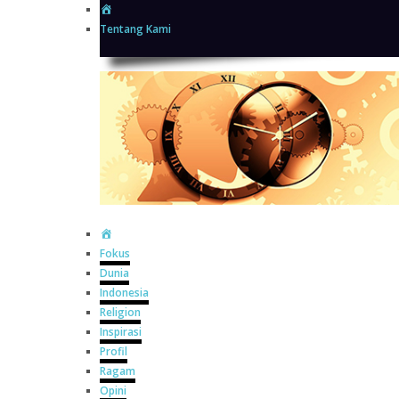
Home
Tentang Kami
Home
Fokus
Dunia
Indonesia
Religion
Inspirasi
Profil
Ragam
Opini