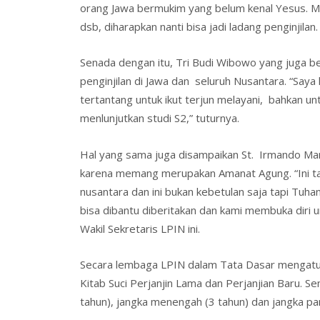
orang Jawa bermukim yang belum kenal Yesus. M
dsb, diharapkan nanti bisa jadi ladang penginjilan.
Senada dengan itu, Tri Budi Wibowo yang juga b
penginjilan di Jawa dan seluruh Nusantara. “Sa
tertantang untuk ikut terjun melayani, bahkan u
menlunjutkan studi S2,” tuturnya.
Hal yang sama juga disampaikan St. Irmando Manu
karena memang merupakan Amanat Agung. “Ini tan
nusantara dan ini bukan kebetulan saja tapi Tuha
bisa dibantu diberitakan dan kami membuka diri un
Wakil Sekretaris LPIN ini.
Secara lembaga LPIN dalam Tata Dasar mengatur
Kitab Suci Perjanjin Lama dan Perjanjian Baru. 
tahun), jangka menengah (3 tahun) dan jangka pan