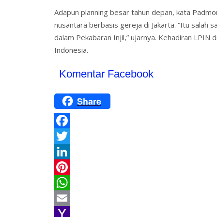
Adapun planning besar tahun depan, kata Pad
nusantara berbasis gereja di Jakarta. “Itu sala
dalam Pekabaran Injil,” ujarnya. Kehadiran LPIN
Indonesia.
Komentar Facebook
Share
F
a
T
c
w
L
e
i
i
P
b
t
n
i
W
o
t
k
n
h
E