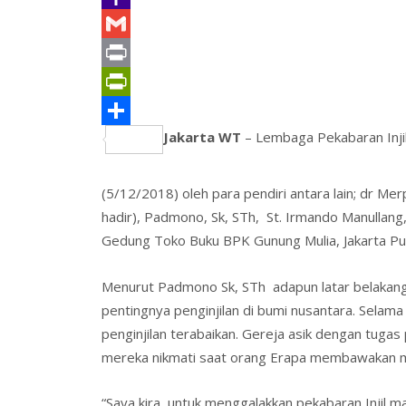
o
e
e
t
a
m
Y
k
r
d
e
t
a
a
G
I
r
s
i
h
m
P
n
e
A
l
o
a
r
P
Jakarta WT
– Lembaga Pekabaran Injil
s
p
o
i
i
r
S
t
p
M
l
n
i
h
(5/12/2018) oleh para pendiri antara lain; dr Me
a
t
n
a
hadir), Padmono, Sk, STh, St. Irmando Manullang,
i
t
r
Gedung Toko Buku BPK Gunung Mulia, Jakarta Pu
l
F
e
r
Menurut Padmono Sk, STh adapun latar belakang 
pentingnya penginjilan di bumi nusantara. Selama
i
penginjilan terabaikan. Gereja asik dengan tugas 
e
mereka nikmati saat orang Erapa membawakan mi
n
d
“Saya kira, untuk menggalakkan pekabaran Injil 