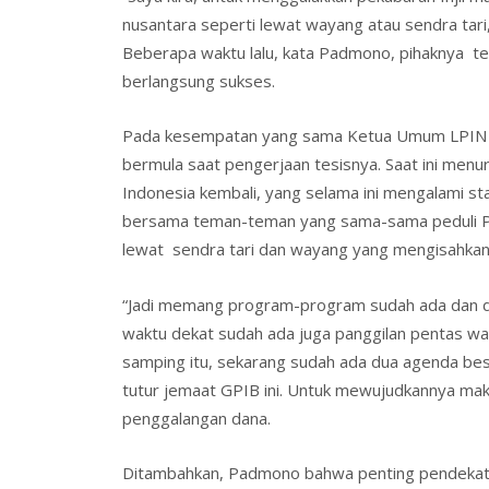
nusantara seperti lewat wayang atau sendra tari
l
Beberapa waktu lalu, kata Padmono, pihaknya t
y
berlangsung sukses.
Pada kesempatan yang sama Ketua Umum LPIN dr
bermula saat pengerjaan tesisnya. Saat ini menu
Indonesia kembali, yang selama ini mengalami sta
bersama teman-teman yang sama-sama peduli Pek
lewat sendra tari dan wayang yang mengisahkan k
“Jadi memang program-program sudah ada dan dija
waktu dekat sudah ada juga panggilan pentas way
samping itu, sekarang sudah ada dua agenda be
tutur jemaat GPIB ini. Untuk mewujudkannya ma
penggalangan dana.
Ditambahkan, Padmono bahwa penting pendekata