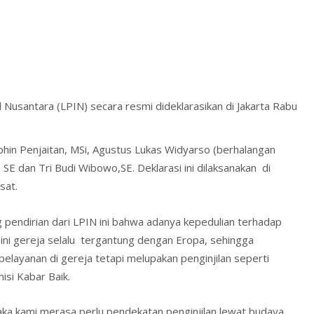
 Nusantara (LPIN) secara resmi dideklarasikan di Jakarta Rabu
rphin Penjaitan, MSi, Agustus Lukas Widyarso (berhalangan
 SE dan Tri Budi Wibowo,SE. Deklarasi ini dilaksanakan di
sat.
pendirian dari LPIN ini bahwa adanya kepedulian terhadap
 ini gereja selalu tergantung dengan Eropa, sehingga
pelayanan di gereja tetapi melupakan penginjilan seperti
si Kabar Baik.
maka kami merasa perlu pendekatan penginjilan lewat budaya