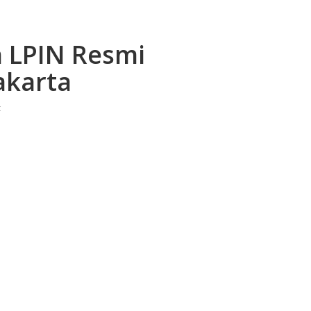
n LPIN Resmi
akarta
t