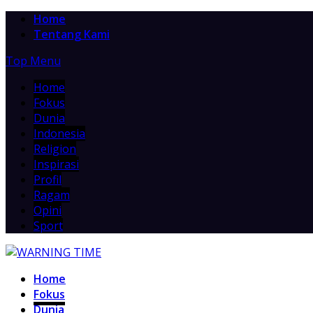
Home
Tentang Kami
Top Menu
Home
Fokus
Dunia
Indonesia
Religion
Inspirasi
Profil
Ragam
Opini
Sport
Home
Fokus
Dunia