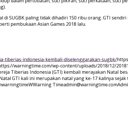
ri hidup dalam pertobatan, suci pikiran, suci perkataan, suc
g).
di SUGBK paling tidak dihadiri 150 ribu orang. GTI sendi
erti pembukaan Asian Games 2018 lalu.
ja-tiberias-indonesia-kembali-diselenggarakan-sugbk/
http
https://warningtime.com/wp-content/uploads/2018/12/2018
ereja Tiberias Indonesia (GTI) kembali merayakan Natal be
Natal GTI kali ini merupakan natal yang ke-17 kalinya se
nwarningtime
WWarning
Time
admin@warningtime.com
Admi