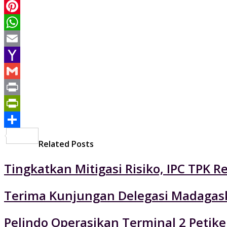
LinkedIn
Pinterest
WhatsApp
Email
Yahoo
Mail
Gmail
Print
PrintFriendly
Share
Related Posts
Tingkatkan Mitigasi Risiko, IPC TPK R
Terima Kunjungan Delegasi Madagaska
Pelindo Operasikan Terminal 2 Petik