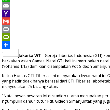
WhatsApp
Email
Yahoo
Mail
Gmail
Print
PrintFriendly
Share
Jakarta WT
– Gereja Tiberias Indonesia (GTI) k
berkaitan Asian Games. Natal GTI kali ini merupakan nata
(Yohanes 1:12) demikian disampaikan Pdt Gideon Simanjun
Ketua Humas GTI Tiberias ini menyatakan lewat natal ini
yang hadir tidak hanya berasal dari GTI Tiberias Jabodet
menyediakan 25 bis angkutan.
“Natal besar-besaran ini di stadion utama merupakan peri
ngumpulin dana, ” tutur Pdt. Gideon Simanjuntak yang ju