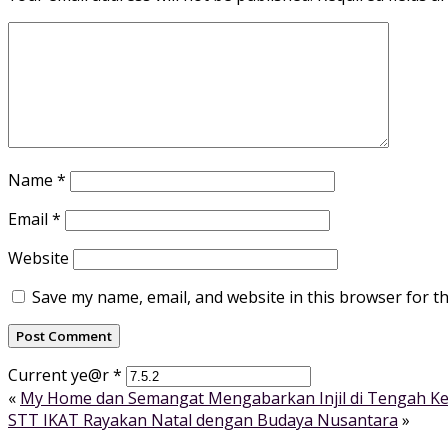
Name
*
Email
*
Website
Save my name, email, and website in this browser for t
Current ye@r
*
«
My Home dan Semangat Mengabarkan Injil di Tengah Ke
STT IKAT Rayakan Natal dengan Budaya Nusantara
»