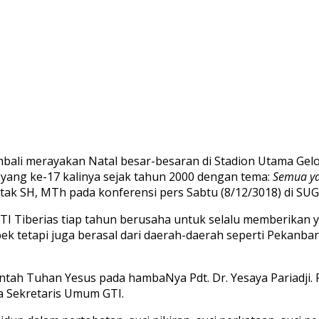
embali merayakan Natal besar-besaran di Stadion Utama Gel
l yang ke-17 kalinya sejak tahun 2000 dengan tema:
Semua ya
tak SH, MTh pada konferensi pers Sabtu (8/12/3018) di SU
 GTI Tiberias tiap tahun berusaha untuk selalu memberikan
abek tetapi juga berasal dari daerah-daerah seperti Pekanb
ntah Tuhan Yesus pada hambaNya Pdt. Dr. Yesaya Pariadji. P
ga Sekretaris Umum GTI.