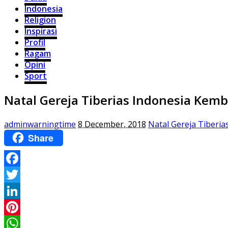
Indonesia
Religion
Inspirasi
Profil
Ragam
Opini
Sport
Natal Gereja Tiberias Indonesia Kem
adminwarningtime
8 December, 2018
Natal Gereja Tiberi
Share
Facebook
Twitter
LinkedIn
Pinterest