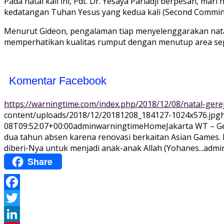
Pada natal kali ini, Pdt. Dr. Yesaya Pariadji berpesan, ma
kedatangan Tuhan Yesus yang kedua kali (Second Commin
Menurut Gideon, pengalaman tiap menyelenggarakan natal 
memperhatikan kualitas rumput dengan menutup area sep
Komentar Facebook
https://warningtime.com/index.php/2018/12/08/natal-gere
content/uploads/2018/12/20181208_184127-1024x576.jpg
08T09:52:07+00:00
adminwarningtime
Home
Jakarta WT – G
dua tahun absen karena renovasi berkaitan Asian Games. 
diberi-Nya untuk menjadi anak-anak Allah (Yohanes...
admi
Share
Facebook
Twitter