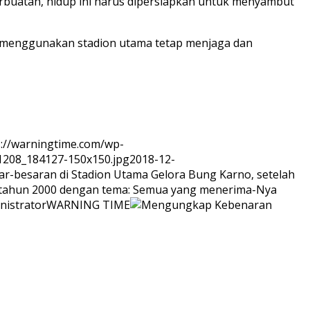
i perbuatan, hidup ini harus dipersiapkan untuk menyambut
ri menggunakan stadion utama tetap menjaga dan
s://warningtime.com/wp-
1208_184127-150x150.jpg
2018-12-
sar-besaran di Stadion Utama Gelora Bung Karno, setelah
jak tahun 2000 dengan tema: Semua yang menerima-Nya
nistrator
WARNING TIME