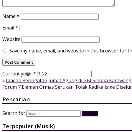
Name
*
Email
*
Website
Save my name, email, and website in this browser for t
Current ye@r
*
«
Ibadah Peringatan Jumat Agung di GBI Sinona Karawan
Forum 7 Elemen Ormas Serukan Tolak Radikalisme Diselu
Pencarian
Search for:
Terpopuler (Musik)