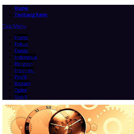
Home
Tentang Kami
Top Menu
Home
Fokus
Dunia
Indonesia
Religion
Inspirasi
Profil
Ragam
Opini
Sport