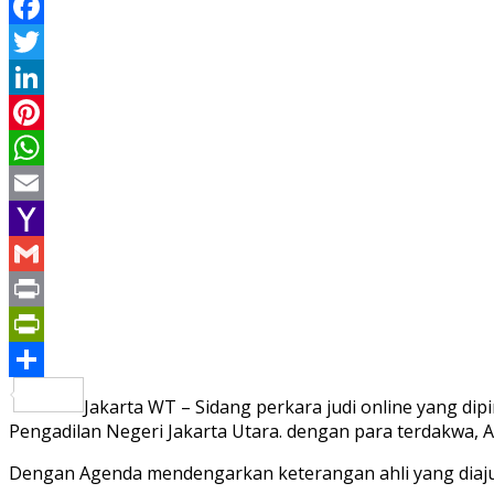
Facebook
Twitter
LinkedIn
Pinterest
WhatsApp
Email
Yahoo
Mail
Gmail
Print
PrintFriendly
Share
Jakarta WT – Sidang perkara judi online yang d
Pengadilan Negeri Jakarta Utara. dengan para terdakwa, Ar
Dengan Agenda mendengarkan keterangan ahli yang diajuk