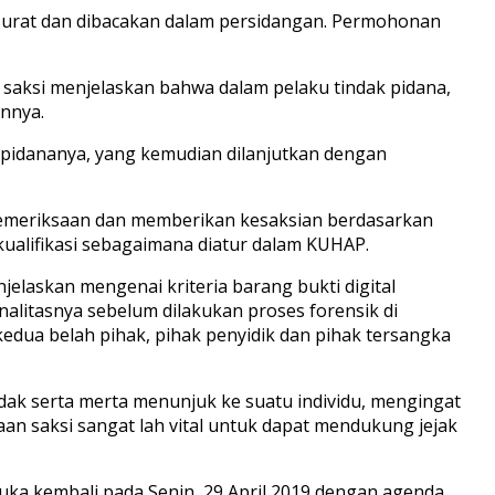
surat dan dibacakan dalam persidangan. Permohonan
 saksi menjelaskan bahwa dalam pelaku tindak pidana,
annya.
 pidananya, yang kemudian dilanjutkan dengan
 pemeriksaan dan memberikan kesaksian berdasarkan
alifikasi sebagaimana diatur dalam KUHAP.
elaskan mengenai kriteria barang bukti digital
alitasnya sebelum dilakukan proses forensik di
kedua belah pihak, pihak penyidik dan pihak tersangka
tidak serta merta menunjuk ke suatu individu, mengingat
an saksi sangat lah vital untuk dapat mendukung jejak
uka kembali pada Senin, 29 April 2019 dengan agenda