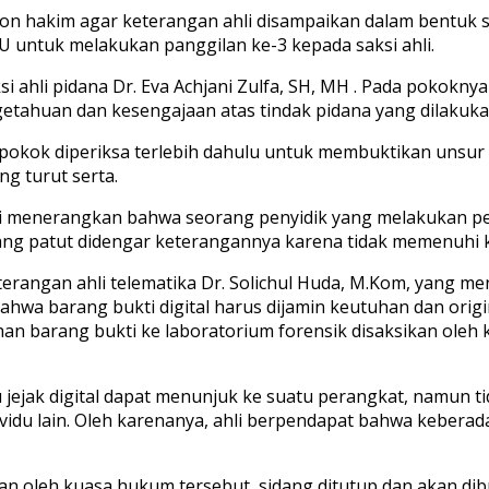
on hakim agar keterangan ahli disampaikan dalam bentuk 
U untuk melakukan panggilan ke-3 kepada saksi ahli.
ahli pidana Dr. Eva Achjani Zulfa, SH, MH . Pada pokoknya
getahuan dan kesengajaan atas tindak pidana yang dilakuk
 pokok diperiksa terlebih dahulu untuk membuktikan unsur
g turut serta.
. Ahli menerangkan bahwa seorang penyidik yang melakukan
g patut didengar keterangannya karena tidak memenuhi ku
rangan ahli telematika Dr. Solichul Huda, M.Kom, yang menj
wa barang bukti digital harus dijamin keutuhan dan origin
an barang bukti ke laboratorium forensik disaksikan oleh 
atu jejak digital dapat menunjuk ke suatu perangkat, namun 
idu lain. Oleh karenanya, ahli berpendapat bahwa keberada
n oleh kuasa hukum tersebut, sidang ditutup dan akan dib