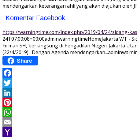
mendengarkan keterangan ahli yang akan diajukan oleh JP
Komentar Facebook
https://warningtime.com/index.php/2019/04/24/sidang-ka
24T07:00:08+00:00
adminwarningtime
Home
Jakarta WT - S
Firman SH, berlangsung di Pengadilan Negeri Jakarta Utar
(22/4/2019) . Dengan Agenda mendengarkan...
adminwarni
Share
Facebook
Twitter
LinkedIn
Pinterest
WhatsApp
Email