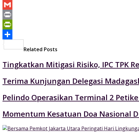
Yahoo
Mail
Gmail
Print
PrintFriendly
Share
Related Posts
Tingkatkan Mitigasi Risiko, IPC TPK R
Terima Kunjungan Delegasi Madagaska
Pelindo Operasikan Terminal 2 Petik
Momentum Kesatuan Doa Nasional Di