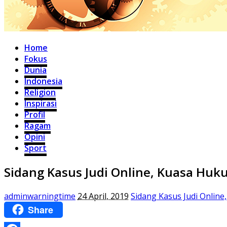
Home
Fokus
Dunia
Indonesia
Religion
Inspirasi
Profil
Ragam
Opini
Sport
Sidang Kasus Judi Online, Kuasa Hu
adminwarningtime
24 April, 2019
Sidang Kasus Judi Onlin
Share