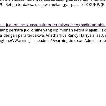
U. Ketiga terdakwa didakwa melanggar pasal 303 KUHP. (Ph
sus-judi-online-kuasa-hukum-terdakwa-menghadirkan-ahli-p
idang perkara judi online yang dipimpinan Ketua Majelis 
a. dengan para terdakwa, Aristharkus Randy Harrys alias An
ngtime
WWarning
Time
admin@warningtime.com
Administrat