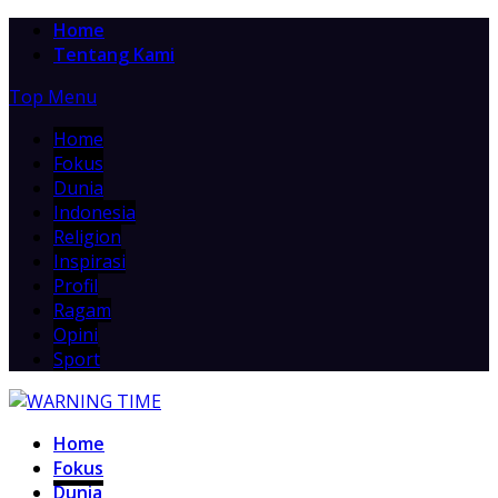
Home
Tentang Kami
Top Menu
Home
Fokus
Dunia
Indonesia
Religion
Inspirasi
Profil
Ragam
Opini
Sport
Home
Fokus
Dunia