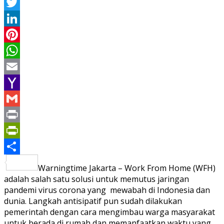
Facebook
Twitter
LinkedIn
Pinterest
WhatsApp
Email
Yahoo
Mail
Gmail
Print
PrintFriendly
Share
Warningtime Jakarta – Work From Home (WFH)
adalah salah satu solusi untuk memutus jaringan
pandemi virus corona yang mewabah di Indonesia dan
dunia. Langkah antisipatif pun sudah dilakukan
pemerintah dengan cara mengimbau warga masyarakat
untuk berada di rumah dan memanfaatkan waktu yang