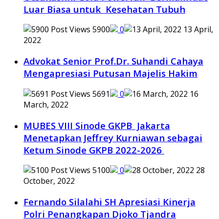
Luar Biasa untuk Kesehatan Tubuh
5900
0
13 April,
2022
Advokat Senior Prof.Dr. Suhandi Cahaya
Mengapresiasi Putusan Majelis Hakim
5691
0
16
March, 2022
MUBES VIII Sinode GKPB Jakarta
Menetapkan Jeffrey Kurniawan sebagai
Ketum Sinode GKPB 2022-2026
5100
0
28
October, 2022
Fernando Silalahi SH Apresiasi Kinerja
Polri Penangkapan Djoko Tjandra