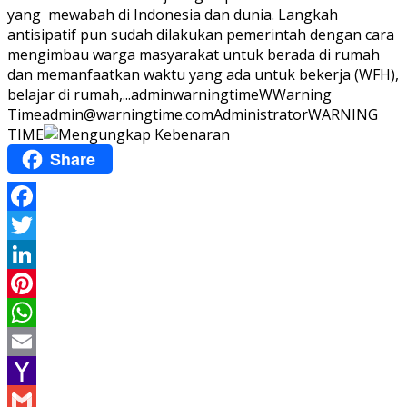
yang mewabah di Indonesia dan dunia. Langkah
antisipatif pun sudah dilakukan pemerintah dengan cara
mengimbau warga masyarakat untuk berada di rumah
dan memanfaatkan waktu yang ada untuk bekerja (WFH),
belajar di rumah,...
adminwarningtime
WWarning
Time
admin@warningtime.com
Administrator
WARNING
TIME
Share
Facebook
Twitter
LinkedIn
Pinterest
WhatsApp
Email
Yahoo