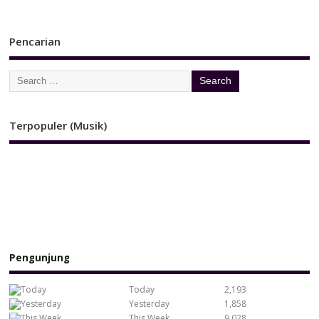
Pencarian
Terpopuler (Musik)
Pengunjung
Today
2,193
Yesterday
1,858
This Week
9,028