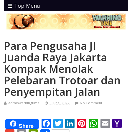
Top Menu
Para Pengusaha Jl
Juanda Raya Jakarta
Kompak Menolak
Pelebaran Trotoar dan
Penyempitan Jalan
adminwarningtime
3 June, 2022
No Comment
F
T
Li
Pi
W
E
Y
Share