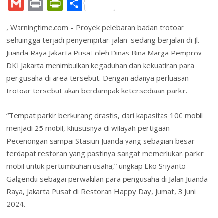
ac
w
n
nt
h
m
a
G
Pr
Pr
S
e
itt
k
er
at
ai
h
m
in
in
h
b
er
e
e
s
l
o
, Warningtime.com – Proyek pelebaran badan trotoar
ai
t
tF
ar
sehuingga terjadi penyempitan jalan sedang berjalan di Jl.
o
dI
st
A
o
l
ri
e
Juanda Raya Jakarta Pusat oleh Dinas Bina Marga Pemprov
o
n
p
M
e
DKI Jakarta menimbulkan kegaduhan dan kekuatiran para
k
p
ai
n
pengusaha di area tersebut. Dengan adanya perluasan
l
trotoar tersebut akan berdampak ketersediaan parkir.
dl
y
“Tempat parkir berkurang drastis, dari kapasitas 100 mobil
menjadi 25 mobil, khususnya di wilayah pertigaan
Pecenongan sampai Stasiun Juanda yang sebagian besar
terdapat restoran yang pastinya sangat memerlukan parkir
mobil untuk pertumbuhan usaha,” ungkap Eko Sriyanto
Galgendu sebagai perwakilan para pengusaha di Jalan Juanda
Raya, Jakarta Pusat di Restoran Happy Day, Jumat, 3 Juni
2024.