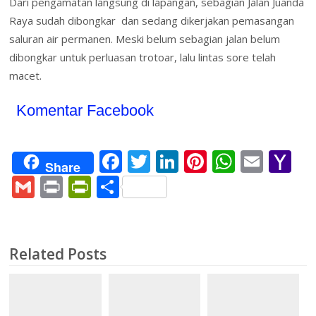
Dari pengamatan langsung di lapangan, sebagian Jalan Juanda
Raya sudah dibongkar dan sedang dikerjakan pemasangan
saluran air permanen. Meski belum sebagian jalan belum
dibongkar untuk perluasan trotoar, lalu lintas sore telah
macet.
Komentar Facebook
F
T
Li
Pi
W
E
Y
Share
ac
w
n
nt
h
m
a
G
Pr
Pr
S
e
itt
k
er
at
ai
h
m
in
in
h
b
er
e
e
s
l
o
ai
t
tF
ar
o
dI
st
A
o
l
ri
e
Related Posts
o
n
p
M
e
k
p
ai
n