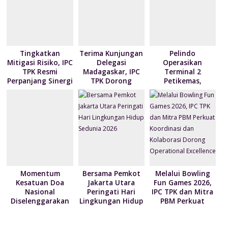
l
dl
y
Tingkatkan
Terima Kunjungan
Pelindo
Mitigasi Risiko, IPC
Delegasi
Operasikan
TPK Resmi
Madagaskar, IPC
Terminal 2
Perpanjang Sinergi
TPK Dorong
Petikemas,
Modernisasi
Perkuat
Layanan Bongkar
Produktivitas
Muat Berbasis
Pelabuhan
Digital
Tanjung Priok
Momentum
Bersama Pemkot
Melalui Bowling
Kesatuan Doa
Jakarta Utara
Fun Games 2026,
Nasional
Peringati Hari
IPC TPK dan Mitra
Diselenggarakan
Lingkungan Hidup
PBM Perkuat
Bertepatan HUT
Sedunia 2026
Koordinasi dan
ke-81
Kolaborasi Dorong