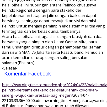
halal bihalal ini hubungan antara Pelindo khususnya
Pelindo Regional 2 dengan para stakeholder
kepelabuhanan tetap terjalin dengan baik dan dapat
bersinergi sehingga dapat mewujudkan visi dan misi
Pelindo untuk menjadi pemimpin ekosistem maritim yang
terintegrasi dan berkelas dunia, tambahnya.
Acara halal bihalal ini juga diisi dengan tausiyah dan doa
bersama yang dipimpin oleh Ustad Oemar Mita, para
tamu undangan dihibur dengan penampilan tari saman
dari siswi SMAN 75 Jakarta serta Pasatu band, kemudian
acara kemudian ditutup dengan saling bersalam-
salaman.(Philipus)
-Selesai-
Komentar Facebook
https://warningtime.com/index.php/2024/04/22/halalbihala
pelindo-bersama-stakeholder-silaturahmi-kokohkan-
sinergi-wujudkan-prestasi-bagi-negeri/
2024-04-
22T03:33:36+00:00
adminwarningtime
Home
Jakarta,warnin
di Bulan suci Ramadhan walaupun telah dilewati