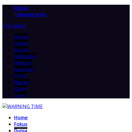
Home
Tentang Kami
Top Menu
Home
Fokus
Dunia
Indonesia
Religion
Inspirasi
Profil
Ragam
Opini
Sport
Home
Fokus
Dunia