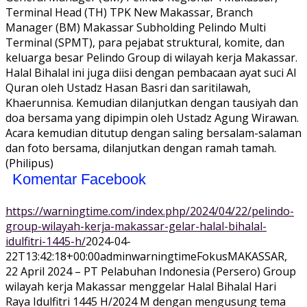
Terminal Head (TH) TPK New Makassar, Branch
Manager (BM) Makassar Subholding Pelindo Multi
Terminal (SPMT), para pejabat struktural, komite, dan
keluarga besar Pelindo Group di wilayah kerja Makassar.
Halal Bihalal ini juga diisi dengan pembacaan ayat suci Al
Quran oleh Ustadz Hasan Basri dan saritilawah,
Khaerunnisa. Kemudian dilanjutkan dengan tausiyah dan
doa bersama yang dipimpin oleh Ustadz Agung Wirawan.
Acara kemudian ditutup dengan saling bersalam-salaman
dan foto bersama, dilanjutkan dengan ramah tamah.
(Philipus)
Komentar Facebook
https://warningtime.com/index.php/2024/04/22/pelindo-
group-wilayah-kerja-makassar-gelar-halal-bihalal-
idulfitri-1445-h/
2024-04-
22T13:42:18+00:00
adminwarningtime
Fokus
MAKASSAR,
22 April 2024 – PT Pelabuhan Indonesia (Persero) Group
wilayah kerja Makassar menggelar Halal Bihalal Hari
Raya Idulfitri 1445 H/2024 M dengan mengusung tema