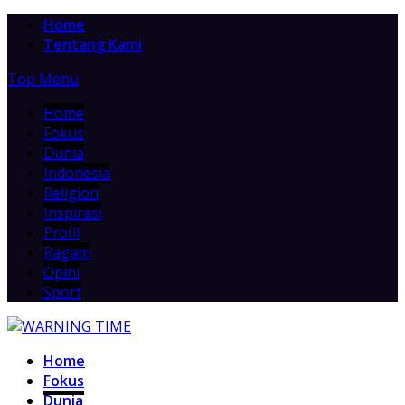
Home
Tentang Kami
Top Menu
Home
Fokus
Dunia
Indonesia
Religion
Inspirasi
Profil
Ragam
Opini
Sport
Home
Fokus
Dunia