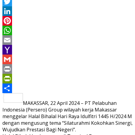
Facebook
Twitter
LinkedIn
Pinterest
WhatsApp
Email
Yahoo
Mail
Gmail
Print
PrintFriendly
Share
MAKASSAR, 22 April 2024 – PT Pelabuhan
Indonesia (Persero) Group wilayah kerja Makassar
menggelar Halal Bihalal Hari Raya Idulfitri 1445 H/2024 M
dengan mengusung tema “Silaturahmi Kokohkan Sinergi,
Wujudkan Prestasi Bagi Negeri”.