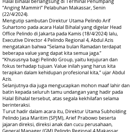
Halal Bihalal berlangsung di Terminal Penumpang
“Anging Mammiri” Pelabuhan Makassar, Senin
(22/4/2024).
Mengutip sambutan Direktur Utama Pelindo Arif
Suhartono pada acara Halal Bihalal yang digelar Head
Office Pelindo di Jakarta pada Kamis (18/4/2024) lalu,
Executive Director 4 Pelindo Regional 4, Abdul Azis
mengatakan bahwa “Selama bulan Ramadan terdapat
beberapa value yang dapat kita semua jaga.”
“Khususnya bagi Pelindo Group, yaitu kejujuran dan
fokus terhadap tujuan. Value inilah yang harus kita
terapkan dalam kehidupan profesional kita,” ujar Abdul
Azis.
Selanjutnya dia juga mengucapkan mohon maaf lahir dan
batin kepada seluruh tamu undangan yang hadir pada
Halal Bihalal tersebut, atas segala kekhilafan selama
berinteraksi.
Turut hadir dalam acara itu, Direktur Utama Subholding
Pelindo Jasa Maritim (SPJM), Arief Prabowo beserta
jajaran direksi, direksi anak dan cucu perusahaan,
General Manager (GM) Pelindo Regional 4 Makassar,