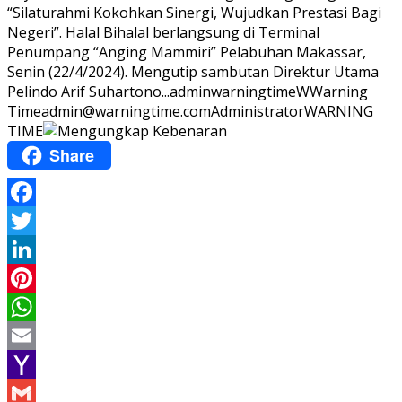
“Silaturahmi Kokohkan Sinergi, Wujudkan Prestasi Bagi
Negeri”. Halal Bihalal berlangsung di Terminal
Penumpang “Anging Mammiri” Pelabuhan Makassar,
Senin (22/4/2024). Mengutip sambutan Direktur Utama
Pelindo Arif Suhartono...
adminwarningtime
WWarning
Time
admin@warningtime.com
Administrator
WARNING
TIME
Share
Facebook
Twitter
LinkedIn
Pinterest
WhatsApp
Email
Yahoo