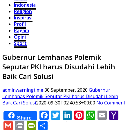
Indonesia
Religion
Inspirasi
Profil
Ragam
Opini
Sport
Gubernur Lemhanas Polemik
Seputar PKI harus Disudahi Lebih
Baik Cari Solusi
adminwarningtime
30 September, 2020
Gubernur
Lemhanas Polemik Seputar PKI harus Disudahi Lebih
Baik Cari Solusi
2020-09-30T02:40:53+00:00
No Comment
Facebook
Twitter
LinkedIn
Pinterest
WhatsA
Email
Ya
Share
Ma
Gmail
Print
PrintFriendly
Share