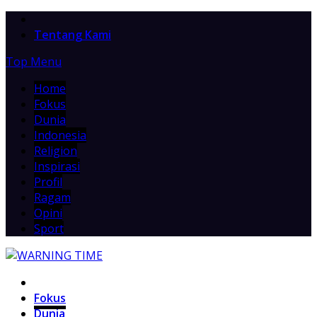
Home
Tentang Kami
Top Menu
Home
Fokus
Dunia
Indonesia
Religion
Inspirasi
Profil
Ragam
Opini
Sport
Home
Fokus
Dunia