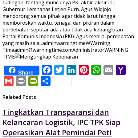
tudingan tentang munculnya PKI akhir-akhir ini,
Gubernur Lemhanas Letjen Purn. Agus Widjojo
mendorong semua pihak agar tidak larut hingga
memboroskan waktu, tenaga, dan pikiran dalam
perdebatan seputar ada atau tidak ada kebangkitan
Partai Komunis Indonesia (PKI). Agus menilai perdebatan
yang masih saja...
adminwarningtime
WWarning
Time
admin@warningtime.com
Administrator
WARNING
TIME
Facebook
Twitter
LinkedIn
Pinterest
WhatsA
Email
Ya
Share
Ma
Gmail
Print
PrintFriendly
Share
Related Posts
Tingkatkan Transparansi dan
Kelancaran Logistik, IPC TPK Siap
Operasikan Alat Pemindai Peti