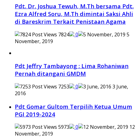
Pdt. Dr. Joshua Tewuh, M.Th bersama Pdt.
Ezra Alfred Soru, M.Th dimintai Saksi Ahli
di Bareskrim Terkait Penistaan Agama
7824
0
5
November, 2019
Pdt Jeffry Tambayong : Lima Rohaniwan
Pernah ditangani GMDM
7253
0
3 June,
2016
Pdt Gomar Gultom Terpilih Ketua Umum
PGI 2019-2024
5973
0
12
November, 2019