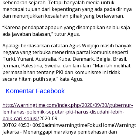
kebenaran sejarah. Tetapi hanyalah media untuk
mencapai tujuan dari kepentingan yang ada pada dirinya
dan menunjukkan kesalahan pihak yang berlawanan.
“Karena pendapat apapun yang disampaikan selalu saja
ada jawaban balasan,” tutur Agus.
Apalagi berdasarkan catatan Agus Widjojo masih banyak
negara yang terbuka menerima partai komunis seperti
Turki, Yunani, Australia, Kuba, Denmark, Belgia, Brasil,
Jerman, Palestina, Swedia, dan lain-lain. “Marilah melihat
permasalahan tentang PKI dan komunisme ini tidak
secara hitam putih saja,” kata Agus.
Komentar Facebook
http://warningtime.com/index.php/2020/09/30/gubernur-
lemhanas-polemik-seputar-pki-harus-disudahi-lebih-
baik-cari-solusi/
2020-09-
30T02:40:53+00:00
adminwarningtime
Fokus
Home
Warning
Jakarta - Menanggapi maraknya pembahasan dan