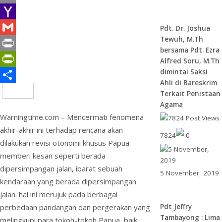
o
t
k
n
h
E
o
e
e
t
a
m
Y
Pdt. Dr. Joshua
Tewuh, M.Th
k
r
d
e
t
a
a
G
bersama Pdt. Ezra
I
r
s
i
h
m
P
Alfred Soru, M.Th
dimintai Saksi
n
e
A
l
o
a
r
P
Ahli di Bareskrim
s
p
o
i
i
r
S
Terkait Penistaan
Agama
t
p
M
l
n
i
h
Warningtime.com – Mencermati fenomena
a
t
n
a
akhir-akhir ini terhadap rencana akan
7824
0
i
t
r
dilakukan revisi otonomi khusus Papua
l
F
e
memberi kesan seperti berada
dipersimpangan jalan, ibarat sebuah
r
5 November, 2019
kendaraan yang berada dipersimpangan
i
jalan. hal ini merujuk pada berbagai
e
Pdt Jeffry
perbedaan pandangan dan pergerakan yang
n
Tambayong : Lima
melingkupi para tokoh-tokoh Papua, baik