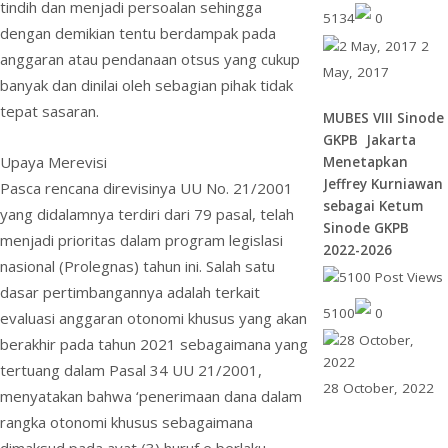
tindih dan menjadi persoalan sehingga
5134
0
dengan demikian tentu berdampak pada
2
anggaran atau pendanaan otsus yang cukup
May, 2017
banyak dan dinilai oleh sebagian pihak tidak
tepat sasaran.
MUBES VIII Sinode
GKPB Jakarta
Upaya Merevisi
Menetapkan
Jeffrey Kurniawan
Pasca rencana direvisinya UU No. 21/2001
sebagai Ketum
yang didalamnya terdiri dari 79 pasal, telah
Sinode GKPB
menjadi prioritas dalam program legislasi
2022-2026
nasional (Prolegnas) tahun ini. Salah satu
dasar pertimbangannya adalah terkait
5100
0
evaluasi anggaran otonomi khusus yang akan
berakhir pada tahun 2021 sebagaimana yang
tertuang dalam Pasal 34 UU 21/2001,
28 October, 2022
menyatakan bahwa ‘penerimaan dana dalam
rangka otonomi khusus sebagaimana
dimaksud pada ayat (3) huruf e berlaku