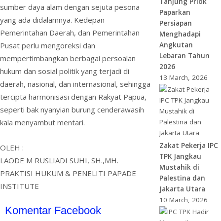
Tanjung Priok
sumber daya alam dengan sejuta pesona
Paparkan
yang ada didalamnya. Kedepan
Persiapan
Pemerintahan Daerah, dan Pemerintahan
Menghadapi
Pusat perlu mengoreksi dan
Angkutan
Lebaran Tahun
mempertimbangkan berbagai persoalan
2026
hukum dan sosial politik yang terjadi di
13 March, 2026
daerah, nasional, dan internasional, sehingga
tercipta harmonisasi dengan Rakyat Papua,
seperti bak nyanyian burung cenderawasih
kala menyambut mentari.
Zakat Pekerja IPC
OLEH :
TPK Jangkau
LAODE M RUSLIADI SUHI, SH.,MH.
Mustahik di
PRAKTISI HUKUM & PENELITI PAPADE
Palestina dan
INSTITUTE
Jakarta Utara
10 March, 2026
Komentar Facebook