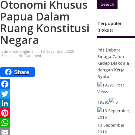
Otonomi Khusus
Papua Dalam
Terpopuler
Ruang Konstitusi
(Fokus)
Negara
Pdt Debora
adminwarningtime
19 November, 2020
Fokus
No Comment
Sinaga Calon
Kadep Diakonia
dengan Kerja
Share
Nyata
F
19395
0
a
T
c
w
L
e
i
i
P
13 September,
2016
b
t
n
i
W