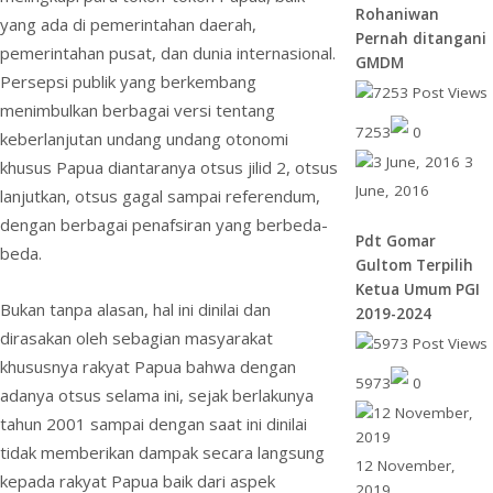
Rohaniwan
yang ada di pemerintahan daerah,
d
Pernah ditangani
pemerintahan pusat, dan dunia internasional.
l
GMDM
Persepsi publik yang berkembang
y
menimbulkan berbagai versi tentang
7253
0
keberlanjutan undang undang otonomi
3
khusus Papua diantaranya otsus jilid 2, otsus
June, 2016
lanjutkan, otsus gagal sampai referendum,
dengan berbagai penafsiran yang berbeda-
Pdt Gomar
beda.
Gultom Terpilih
Ketua Umum PGI
Bukan tanpa alasan, hal ini dinilai dan
2019-2024
dirasakan oleh sebagian masyarakat
khususnya rakyat Papua bahwa dengan
5973
0
adanya otsus selama ini, sejak berlakunya
tahun 2001 sampai dengan saat ini dinilai
tidak memberikan dampak secara langsung
12 November,
kepada rakyat Papua baik dari aspek
2019