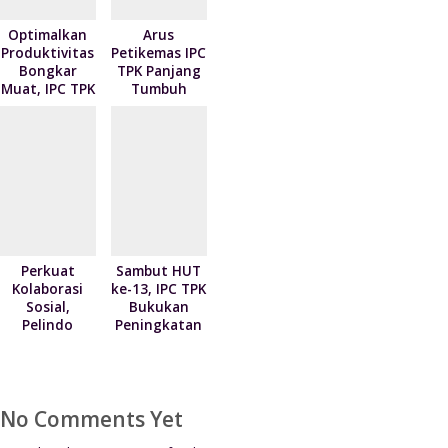
NPEA Berbagi
Tahun 2026
Optimalkan
Arus
Produktivitas
Petikemas IPC
Bongkar
TPK Panjang
Muat, IPC TPK
Tumbuh
Teluk Bayur
Signifikan
Teken
73,7 Persen
Kontrak
pada Juni
Pelayanan
2026
dengan 4
Mitra
Pelayaran
Perkuat
Sambut HUT
Kolaborasi
ke-13, IPC TPK
Sosial,
Bukukan
Pelindo
Peningkatan
Regional 2
Kinerja Arus
Tanjung
Peti Kemas 7
Priok
Persen
Serahkan 300
No Comments Yet
Paket
Sembako