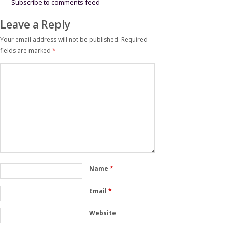
kepada Kodim
Subscribe to comments feed
0502/Jakarta
Utara
Leave a Reply
Your email address will not be published.
Required
fields are marked
*
Name
*
Email
*
Website