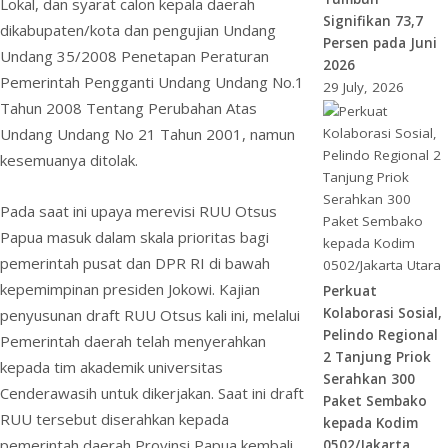
Lokal, dan syarat calon kepala daerah
Signifikan 73,7
dikabupaten/kota dan pengujian Undang
Persen pada Juni
Undang 35/2008 Penetapan Peraturan
2026
Pemerintah Pengganti Undang Undang No.1
29 July, 2026
Tahun 2008 Tentang Perubahan Atas
Undang Undang No 21 Tahun 2001, namun
kesemuanya ditolak.
Pada saat ini upaya merevisi RUU Otsus
Papua masuk dalam skala prioritas bagi
pemerintah pusat dan DPR RI di bawah
kepemimpinan presiden Jokowi. Kajian
Perkuat
Kolaborasi Sosial,
penyusunan draft RUU Otsus kali ini, melalui
Pelindo Regional
Pemerintah daerah telah menyerahkan
2 Tanjung Priok
kepada tim akademik universitas
Serahkan 300
Cenderawasih untuk dikerjakan. Saat ini draft
Paket Sembako
RUU tersebut diserahkan kepada
kepada Kodim
pemerintah daerah Provinsi Papua kembali
0502/Jakarta