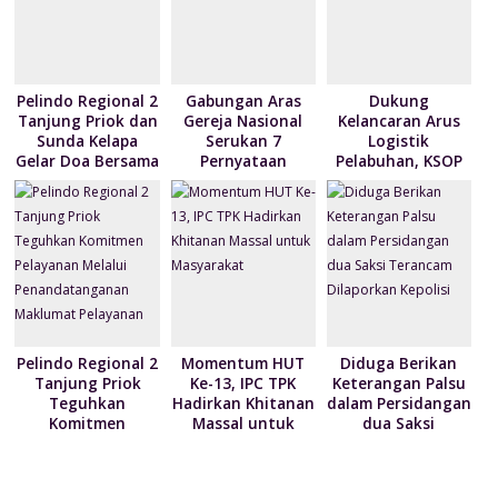
y
Pelindo Regional 2
Gabungan Aras
Dukung
Tanjung Priok dan
Gereja Nasional
Kelancaran Arus
Sunda Kelapa
Serukan 7
Logistik
Gelar Doa Bersama
Pernyataan
Pelabuhan, KSOP
serta Santun Anak
Terkait Krisis
Utama Tanjung
Yatim
Kemanusian di
Priok berikan
Papua
kebijakan
penyesuaian YOR
Pelindo Regional 2
Momentum HUT
Diduga Berikan
Tanjung Priok
Ke-13, IPC TPK
Keterangan Palsu
Teguhkan
Hadirkan Khitanan
dalam Persidangan
Komitmen
Massal untuk
dua Saksi
Pelayanan Melalui
Masyarakat
Terancam
Penandatanganan
Dilaporkan Kepolisi
Maklumat