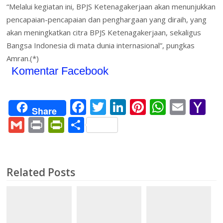
“Melalui kegiatan ini, BPJS Ketenagakerjaan akan menunjukkan
pencapaian-pencapaian dan penghargaan yang diraih, yang
akan meningkatkan citra BPJS Ketenagakerjaan, sekaligus
Bangsa Indonesia di mata dunia internasional”, pungkas
Amran.(*)
Komentar Facebook
F
T
Li
Pi
W
E
Y
Share
ac
w
n
nt
h
m
a
G
Pr
Pr
S
e
itt
k
er
at
ai
h
m
in
in
h
b
er
e
e
s
l
o
ai
t
tF
ar
o
dI
st
A
o
l
ri
e
Related Posts
o
n
p
M
e
k
p
ai
n
l
dl