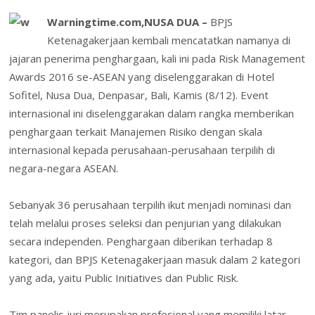
e
itt
k
er
at
ai
h
m
in
in
h
b
er
e
e
s
l
o
Warningtime.com,NUSA DUA –
BPJS
ai
t
tF
ar
Ketenagakerjaan kembali mencatatkan namanya di
o
dI
st
A
o
l
ri
e
jajaran penerima penghargaan, kali ini pada Risk Management
o
n
p
M
e
Awards 2016 se-ASEAN yang diselenggarakan di Hotel
k
p
ai
n
Sofitel, Nusa Dua, Denpasar, Bali, Kamis (8/12). Event
l
internasional ini diselenggarakan dalam rangka memberikan
dl
penghargaan terkait Manajemen Risiko dengan skala
y
internasional kepada perusahaan-perusahaan terpilih di
negara-negara ASEAN.
Sebanyak 36 perusahaan terpilih ikut menjadi nominasi dan
telah melalui proses seleksi dan penjurian yang dilakukan
secara independen. Penghargaan diberikan terhadap 8
kategori, dan BPJS Ketenagakerjaan masuk dalam 2 kategori
yang ada, yaitu Public Initiatives dan Public Risk.
Tim panelis juri merupakan profesional yang memiliki latar