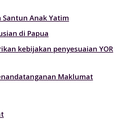
ta Santun Anak Yatim
usian di Papua
rikan kebijakan penyesuaian YOR
 Penandatanganan Maklumat
t