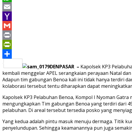
WhatsApp
Email
Yahoo
Mail
Gmail
Print
PrintFriendly
Share
DENPASAR –
Kapolsek KP3 Pelabuha
kembali menggelar APEL serangkaian perayaan Natal dan T
Adapun tim gabungan Benoa kali ini tidak hanya terdiri d
kolaborasi tersebut tentu diharapkan dapat meningkatkan
Kapolsek KP3 Pelabuhan Benoa, Kompol I Nyoman Gatra men
mengungkapkan Tim gabungan Benoa yang terdiri dari 49 
pelabuhan. Di areal tersebut tersedia posko yang menyiaga
Yang kedua adalah pintu masuk menuju dermaga. Titik ku
penyelundupan. Sehingga keamanannya pun juga semakin di