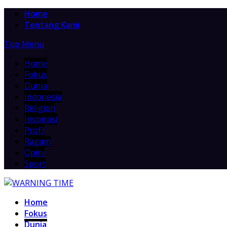
Home
Tentang Kami
Top Menu
Home
Fokus
Dunia
Indonesia
Religion
Inspirasi
Profil
Ragam
Opini
Sport
Home
Fokus
Dunia