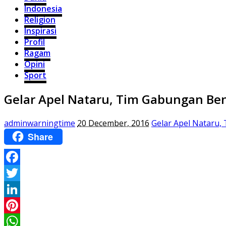
Indonesia
Religion
Inspirasi
Profil
Ragam
Opini
Sport
Gelar Apel Nataru, Tim Gabungan Ben
adminwarningtime
20 December, 2016
Gelar Apel Nataru,
Share
Facebook
Twitter
LinkedIn
Pinterest