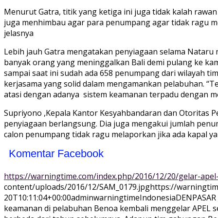
Menurut Gatra, titik yang ketiga ini juga tidak kalah raw
juga menhimbau agar para penumpang agar tidak ragu meghu
jelasnya
Lebih jauh Gatra mengatakan penyiagaan selama Nataru me
banyak orang yang meninggalkan Bali demi pulang ke ka
sampai saat ini sudah ada 658 penumpang dari wilayah tim
kerjasama yang solid dalam mengamankan pelabuhan. “Tent
atasi dengan adanya sistem keamanan terpadu dengan men
Supriyono ,Kepala Kantor Kesyahbandaran dan Otoritas P
penyiagaan berlangsung. Dia juga mengakui jumlah penu
calon penumpang tidak ragu melaporkan jika ada kapal ya
Komentar Facebook
https://warningtime.com/index.php/2016/12/20/gelar-apel
content/uploads/2016/12/SAM_0179.jpg
https://warningt
20T10:11:04+00:00
adminwarningtime
Indonesia
DENPASAR -
keamanan di pelabuhan Benoa kembali menggelar APEL ser