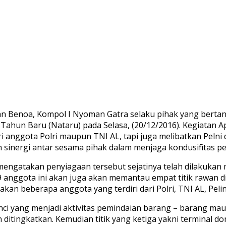
n Benoa, Kompol I Nyoman Gatra selaku pihak yang berta
ahun Baru (Nataru) pada Selasa, (20/12/2016). Kegiatan A
ari anggota Polri maupun TNI AL, tapi juga melibatkan Peln
 sinergi antar sesama pihak dalam menjaga kondusifitas p
gatakan penyiagaan tersebut sejatinya telah dilakukan mu
anggota ini akan juga akan memantau empat titik rawan d
kan beberapa anggota yang terdiri dari Polri, TNI AL, Peli
nci yang menjadi aktivitas pemindaian barang – barang ma
tingkatkan. Kemudian titik yang ketiga yakni terminal do