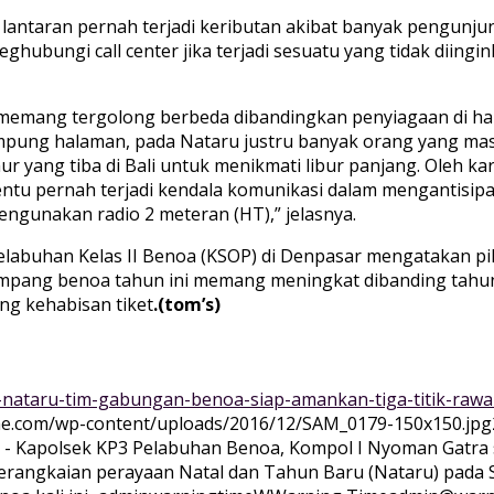
an lantaran pernah terjadi keributan akibat banyak pengunju
bungi call center jika terjadi sesuatu yang tidak diingink
mang tergolong berbeda dibandingkan penyiagaan di hari 
mpung halaman, pada Nataru justru banyak orang yang ma
ur yang tiba di Bali untuk menikmati libur panjang. Oleh k
u pernah terjadi kendala komunikasi dalam mengantisipasi 
gunakan radio 2 meteran (HT),” jelasnya.
elabuhan Kelas II Benoa (KSOP) di Denpasar mengatakan pi
mpang benoa tahun ini memang meningkat dibanding tahun
ng kehabisan tiket
.(tom’s)
-nataru-tim-gabungan-benoa-siap-amankan-tiga-titik-rawan
ime.com/wp-content/uploads/2016/12/SAM_0179-150x150.jpg
 Kapolsek KP3 Pelabuhan Benoa, Kompol I Nyoman Gatra s
angkaian perayaan Natal dan Tahun Baru (Nataru) pada Se