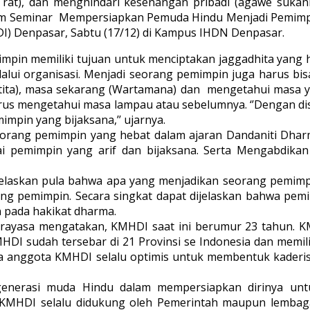
rat), dan menghindari kesenangan pribadi (agawe sukani
lam Seminar Mempersiapkan Pemuda Hindu Menjadi Pemimp
) Denpasar, Sabtu (17/12) di Kampus IHDN Denpasar.
pin memiliki tujuan untuk menciptakan jaggadhita yang h
alui organisasi. Menjadi seorang pemimpin juga harus bis
ita), masa sekarang (Wartamana) dan mengetahui masa yan
 harus mengetahui masa lampau atau sebelumnya. ‘’Dengan
pin yang bijaksana,’’ ujarnya.
seorang pemimpin yang hebat dalam ajaran Dandaniti Dha
ai pemimpin yang arif dan bijaksana. Serta Mengabdik
elaskan pula bahwa apa yang menjadikan seorang pemimpin
ng pemimpin. Secara singkat dapat dijelaskan bahwa pemi
n pada hakikat dharma.
rayasa mengatakan, KMHDI saat ini berumur 23 tahun. KM
MHDI sudah tersebar di 21 Provinsi se Indonesia dan memi
 Kita anggota KMHDI selalu optimis untuk membentuk kade
enerasi muda Hindu dalam mempersiapkan dirinya unt
KMHDI selalu didukung oleh Pemerintah maupun lembaga