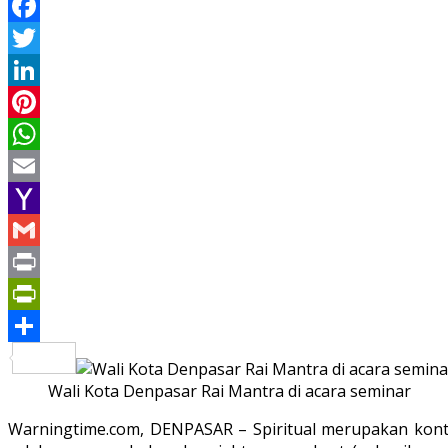
Facebook
Twitter
LinkedIn
Pinterest
WhatsApp
Email
Yahoo
Mail
Gmail
Print
PrintFriendly
Share
Wali Kota Denpasar Rai Mantra di acara seminar
Warningtime.com, DENPASAR – Spiritual merupakan kon