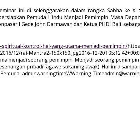
eminar ini di selenggarakan dalam rangka Sabha ke X.
persiapkan Pemuda Hindu Menjadi Pemimpin Masa Depan
npasar I Gede John Darmawan dan Ketua PHDI Bali sebaga
-spiritual-kontrol-hal-yang-utama-menjadi-pemimpin/
https
/2016/12/rai-Mantra2-150x150.jpg
2016-12-20T05:12:42+00:0
tama menjadi seorang pemimpin. Menjadi seorang pemimpi
kesenangan pribadi (agawe sukaning awak). Hal ini disampa
Pemuda...
adminwarningtime
WWarning
Time
admin@warnin