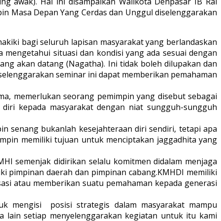
ng awak). Hal ini disampaikan Walikota Denpasar IB Rai
in Masa Depan Yang Cerdas dan Unggul diselenggarakan
akiki bagi seluruh lapisan masyarakat yang berlandaskan
a mengetahui situasi dan kondisi yang ada sesuai dengan
g akan datang (Nagatha). Ini tidak boleh dilupakan dan
 diselenggarakan seminar ini dapat memberikan pemahaman
rma, memerlukan seorang pemimpin yang disebut sebagai
an diri kepada masyarakat dengan niat sungguh-sungguh
 senang bukanlah kesejahteraan diri sendiri, tetapi apa
mpin memiliki tujuan untuk menciptakan jaggadhita yang
HI semenjak didirikan selalu komitmen didalam menjaga
liki pimpinan daerah dan pimpinan cabang.KMHDI memiliki
risasi atau memberikan suatu pemahaman kepada generasi
uk mengisi posisi strategis dalam masyarakat mampu
 lain setiap menyelenggarakan kegiatan untuk itu kami