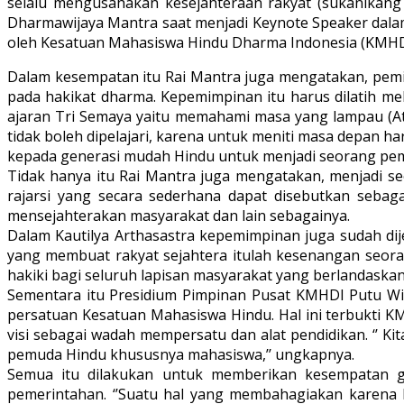
selalu mengusahakan kesejahteraan rakyat (sukanikang 
Dharmawijaya Mantra saat menjadi Keynote Speaker da
oleh Kesatuan Mahasiswa Hindu Dharma Indonesia (KMHDI
Dalam kesempatan itu Rai Mantra juga mengatakan, pemim
pada hakikat dharma. Kepemimpinan itu harus dilatih mel
ajaran Tri Semaya yaitu memahami masa yang lampau (At
tidak boleh dipelajari, karena untuk meniti masa depan
kepada generasi mudah Hindu untuk menjadi seorang pemim
Tidak hanya itu Rai Mantra juga mengatakan, menjadi 
rajarsi yang secara sederhana dapat disebutkan sebag
mensejahterakan masyarakat dan lain sebagainya.
Dalam Kautilya Arthasastra kepemimpinan juga sudah dij
yang membuat rakyat sejahtera itulah kesenangan seora
hakiki bagi seluruh lapisan masyarakat yang berlandaska
Sementara itu Presidium Pimpinan Pusat KMHDI Putu Wi
persatuan Kesatuan Mahasiswa Hindu. Hal ini terbukti K
visi sebagai wadah mempersatu dan alat pendidikan. ‘’
pemuda Hindu khususnya mahasiswa,’’ ungkapnya.
Semua itu dilakukan untuk memberikan kesempatan g
pemerintahan. ‘’Suatu hal yang membahagiakan karena 