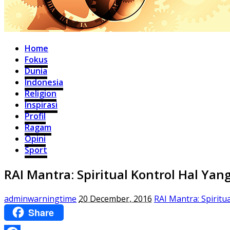
Home
Fokus
Dunia
Indonesia
Religion
Inspirasi
Profil
Ragam
Opini
Sport
RAI Mantra: Spiritual Kontrol Hal Y
adminwarningtime
20 December, 2016
RAI Mantra: Spirit
Share