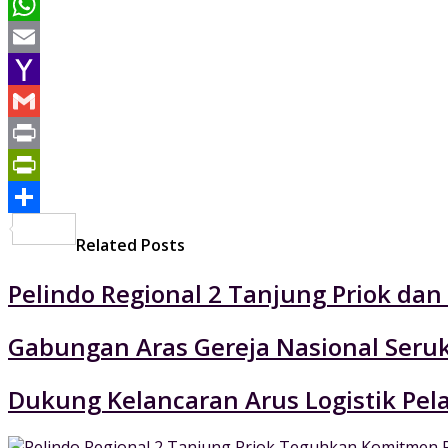
Pinterest
WhatsApp
Email
Yahoo
Mail
Gmail
Print
PrintFriendly
Share
Related Posts
Pelindo Regional 2 Tanjung Priok da
Gabungan Aras Gereja Nasional Seruk
Dukung Kelancaran Arus Logistik Pe