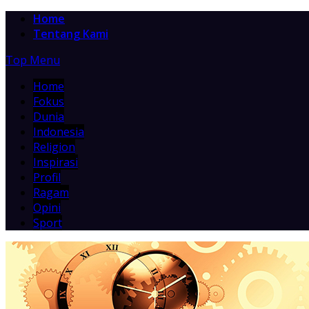
Home
Tentang Kami
Top Menu
Home
Fokus
Dunia
Indonesia
Religion
Inspirasi
Profil
Ragam
Opini
Sport