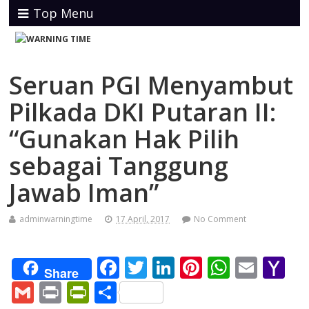
Top Menu
Seruan PGI Menyambut
Pilkada DKI Putaran II:
“Gunakan Hak Pilih
sebagai Tanggung
Jawab Iman”
adminwarningtime
17 April, 2017
No Comment
F
T
Li
Pi
W
E
Y
Share
ac
w
n
nt
h
m
a
G
Pr
Pr
S