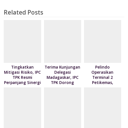
b
er
e
e
s
l
o
ai
t
tF
ar
o
dI
st
A
o
l
ri
e
Related Posts
o
n
p
M
e
k
p
ai
n
l
dl
y
Tingkatkan
Terima Kunjungan
Pelindo
Mitigasi Risiko, IPC
Delegasi
Operasikan
TPK Resmi
Madagaskar, IPC
Terminal 2
Perpanjang Sinergi
TPK Dorong
Petikemas,
Modernisasi
Perkuat
Layanan Bongkar
Produktivitas
Muat Berbasis
Pelabuhan
Digital
Tanjung Priok