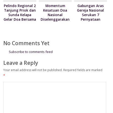
Pelindo Regional 2
Momentum
Gabungan Aras
Tanjung Priok dan
Kesatuan Doa
Gereja Nasional
Sunda Kelapa
Nasional
Serukan 7
Gelar Doa Bersama
Diselenggarakan
Pernyataan
serta Santun Anak
Bertepatan HUT
Terkait Krisis
Yatim
ke-81
Kemanusian di
Kemerdekaan RI
Papua
No Comments Yet
Subscribe to comments feed
Leave a Reply
Your email address will not be published.
Required fields are marked
*