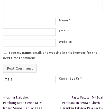
Name
*
Email
*
Website
Save my name, email, and website in this browser for the
next time I comment.
Current ye@r
*
«
Josmar Naibaho:
Pasca Putusan MK Soal
Pembongkaran Gereja Di DKI
Pembatalan Perda, Gubernur
Jangan Sampai Terulang Lagi
Harapkan Tak Ada ‘Raja Kecil’
»