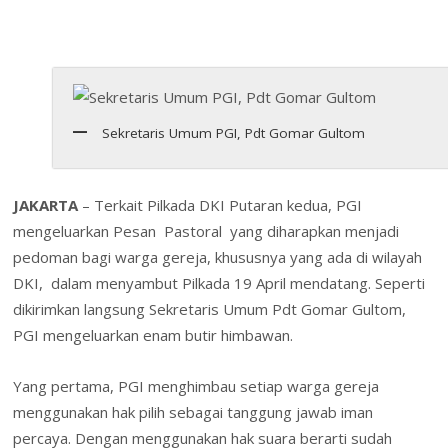
e
itt
k
er
at
ai
h
m
in
in
h
b
er
e
e
s
l
o
ai
t
tF
ar
o
dI
st
A
o
l
ri
e
o
n
p
M
e
k
p
ai
n
Sekretaris Umum PGI, Pdt Gomar Gultom
l
dl
y
JAKARTA
– Terkait Pilkada DKI Putaran kedua, PGI
mengeluarkan Pesan Pastoral yang diharapkan menjadi
pedoman bagi warga gereja, khususnya yang ada di wilayah
DKI, dalam menyambut Pilkada 19 April mendatang. Seperti
dikirimkan langsung Sekretaris Umum Pdt Gomar Gultom,
PGI mengeluarkan enam butir himbawan.
Yang pertama, PGI menghimbau setiap warga gereja
menggunakan hak pilih sebagai tanggung jawab iman
percaya. Dengan menggunakan hak suara berarti sudah