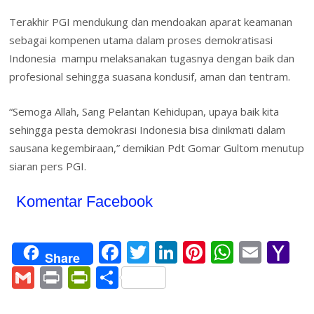
Terakhir PGI mendukung dan mendoakan aparat keamanan
sebagai kompenen utama dalam proses demokratisasi
Indonesia mampu melaksanakan tugasnya dengan baik dan
profesional sehingga suasana kondusif, aman dan tentram.
“Semoga Allah, Sang Pelantan Kehidupan, upaya baik kita
sehingga pesta demokrasi Indonesia bisa dinikmati dalam
sausana kegembiraan,” demikian Pdt Gomar Gultom menutup
siaran pers PGI.
Komentar Facebook
F
T
Li
Pi
W
E
Y
Share
ac
w
n
nt
h
m
a
G
Pr
Pr
S
e
itt
k
er
at
ai
h
m
in
in
h