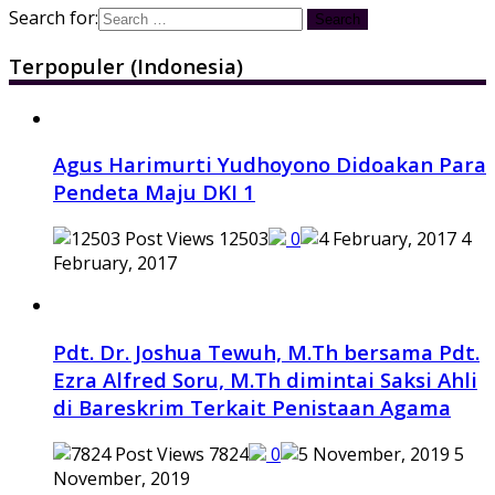
Search for:
Terpopuler (Indonesia)
Agus Harimurti Yudhoyono Didoakan Para
Pendeta Maju DKI 1
12503
0
4
February, 2017
Pdt. Dr. Joshua Tewuh, M.Th bersama Pdt.
Ezra Alfred Soru, M.Th dimintai Saksi Ahli
di Bareskrim Terkait Penistaan Agama
7824
0
5
November, 2019