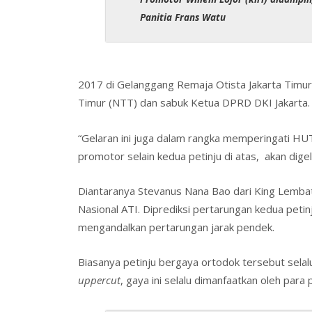
b
er
e
e
s
Panitia Frans Watu
o
dI
st
o
n
k
2017 di Gelanggang Remaja Otista Jakarta Tim
Timur (NTT) dan sabuk Ketua DPRD DKI Jakarta.
“Gelaran ini juga dalam rangka memperingati HUT
promotor selain kedua petinju di atas, akan dig
Diantaranya Stevanus Nana Bao dari King Lemb
Nasional ATI. Diprediksi pertarungan kedua peti
mengandalkan pertarungan jarak pendek.
Biasanya petinju bergaya ortodok tersebut sel
uppercut
, gaya ini selalu dimanfaatkan oleh para 