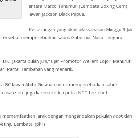
l
o
l
ri
e
antara Marco Tahumuri (Lembata Boxing Cem)
A
o
e
lawan Jackson Black Papua.
p
M
n
Pertarungan yang akan dilaksanakan Minggu 9 Juli
p
ai
dl
ur tersebut memperebutkan sabuk Gubernur Nusa Tengara
l
y
 DKI Jakarta bulan Juni,” ujar Promotor Wellem Lojor. Menurut
elar Partai Tambahan yang menarik.
ata BC lawan Abito Gusmao untuk memperebutkan sabuk
nju akan seru juga karena kedua putra NTT tersebut
alu memamfaatkan jarak dengan mengandalkan pukulan
hook
dan
petinju Lembata. (phil)