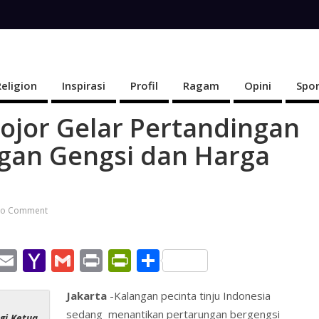
Religion
Inspirasi
Profil
Ragam
Opini
Spor
ojor Gelar Pertandingan
ngan Gengsi dan Harga
o Comment
W
E
Y
G
Pr
Pr
S
h
m
a
m
in
in
h
Jakarta
-Kalangan pecinta tinju Indonesia
t
ai
h
ai
t
tF
ar
sedang menantikan pertarungan bergengsi
gi Ketua