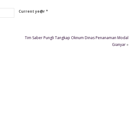
Current ye@r
*
Tim Saber Pungli Tangkap Oknum Dinas Penanaman Modal
Gianyar
»