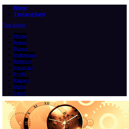
Home
Tentang Kami
Top Menu
Home
Fokus
Dunia
Indonesia
Religion
Inspirasi
Profil
Ragam
Opini
Sport