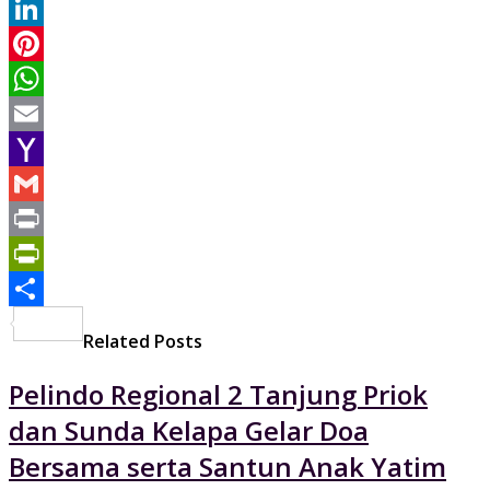
Twitter
LinkedIn
Pinterest
WhatsApp
Email
Yahoo
Mail
Gmail
Print
PrintFriendly
Share
Related Posts
Pelindo Regional 2 Tanjung Priok
dan Sunda Kelapa Gelar Doa
Bersama serta Santun Anak Yatim