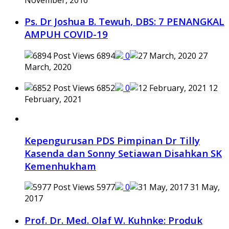
Ps. Dr Joshua B. Tewuh, DBS: 7 PENANGKAL
AMPUH COVID-19
6894
0
27
March, 2020
6852
0
12
February, 2021
Kepengurusan PDS Pimpinan Dr Tilly
Kasenda dan Sonny Setiawan Disahkan SK
Kemenhukham
5977
0
31 May,
2017
Prof. Dr. Med. Olaf W. Kuhnke: Produk