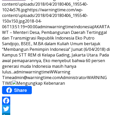
content/uploads/2018/04/20180406_195540-
1024x576.jpg
https://warningtime.com/wp-
content/uploads/2018/04/20180406_195540-
150x150.jpg
2018-04-
06T13:51:19+00:00
adminwarningtime
Indonesia
JAKARTA
WT – Menteri Desa, Pembangunan Daerah Tertinggal
dan Transmigrasi Republik Indonesia Eko Putro
Sandjojo, BSEE., M.BA dalam Kuliah Umum bertajuk
“Membangun Pemimpin Indonesia” Jumat (6/04/2018) di
Kampus STT REM di Kelapa Gading, Jakarta Utara. Pada
awal pemaparannya, Eko menyebut bahwa 60 persen
generasi muda Indonesia masih hanya
lulus...
adminwarningtime
WWarning
Time
admin@warningtime.com
Administrator
WARNING
TIME
Share
Facebook