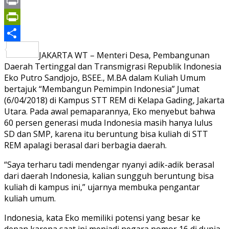
Mail
Gmail
Print
PrintFriendly
Share
JAKARTA WT – Menteri Desa, Pembangunan
Daerah Tertinggal dan Transmigrasi Republik Indonesia
Eko Putro Sandjojo, BSEE., M.BA dalam Kuliah Umum
bertajuk “Membangun Pemimpin Indonesia” Jumat
(6/04/2018) di Kampus STT REM di Kelapa Gading, Jakarta
Utara. Pada awal pemaparannya, Eko menyebut bahwa
60 persen generasi muda Indonesia masih hanya lulus
SD dan SMP, karena itu beruntung bisa kuliah di STT
REM apalagi berasal dari berbagia daerah.
“Saya terharu tadi mendengar nyanyi adik-adik berasal
dari daerah Indonesia, kalian sungguh beruntung bisa
kuliah di kampus ini,” ujarnya membuka pengantar
kuliah umum.
Indonesia, kata Eko memiliki potensi yang besar ke