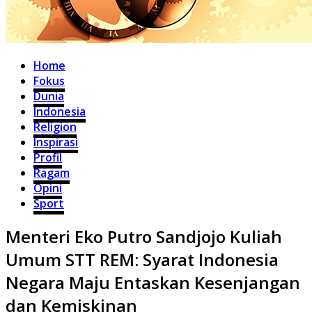
Home
Fokus
Dunia
Indonesia
Religion
Inspirasi
Profil
Ragam
Opini
Sport
Menteri Eko Putro Sandjojo Kuliah
Umum STT REM: Syarat Indonesia
Negara Maju Entaskan Kesenjangan
dan Kemiskinan