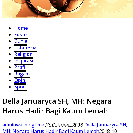
Home
Fokus
Dunia
Indonesia
Religion
Inspirasi
Profil
Ragam
Opini
Sport
Della Januaryca SH, MH: Negara
Harus Hadir Bagi Kaum Lemah
adminwarningtime
13 October, 2018
Della Januaryca SH,
MH: Negara Harus Hadir Bagi Kaum Lemah
2018-10-