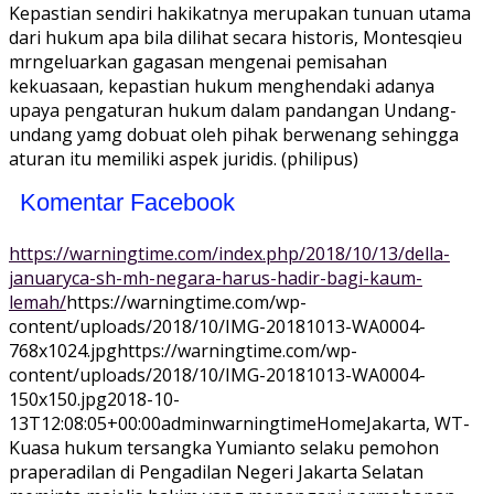
Kepastian sendiri hakikatnya merupakan tunuan utama
dari hukum apa bila dilihat secara historis, Montesqieu
mrngeluarkan gagasan mengenai pemisahan
kekuasaan, kepastian hukum menghendaki adanya
upaya pengaturan hukum dalam pandangan Undang-
undang yamg dobuat oleh pihak berwenang sehingga
aturan itu memiliki aspek juridis. (philipus)
Komentar Facebook
https://warningtime.com/index.php/2018/10/13/della-
januaryca-sh-mh-negara-harus-hadir-bagi-kaum-
lemah/
https://warningtime.com/wp-
content/uploads/2018/10/IMG-20181013-WA0004-
768x1024.jpg
https://warningtime.com/wp-
content/uploads/2018/10/IMG-20181013-WA0004-
150x150.jpg
2018-10-
13T12:08:05+00:00
adminwarningtime
Home
Jakarta, WT-
Kuasa hukum tersangka Yumianto selaku pemohon
praperadilan di Pengadilan Negeri Jakarta Selatan