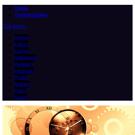
Home
Tentang Kami
Top Menu
Home
Fokus
Dunia
Indonesia
Religion
Inspirasi
Profil
Ragam
Opini
Sport