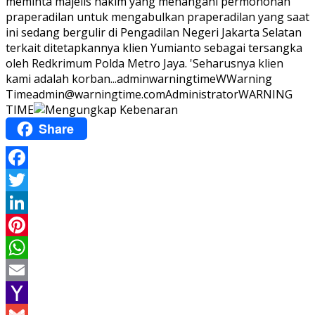
meminta majelis hakim yang menangani permohonan
praperadilan untuk mengabulkan praperadilan yang saat
ini sedang bergulir di Pengadilan Negeri Jakarta Selatan
terkait ditetapkannya klien Yumianto sebagai tersangka
oleh Redkrimum Polda Metro Jaya. 'Seharusnya klien
kami adalah korban...
adminwarningtime
WWarning
Time
admin@warningtime.com
Administrator
WARNING
TIME
Share
Facebook
Twitter
LinkedIn
Pinterest
WhatsApp
Email
Yahoo