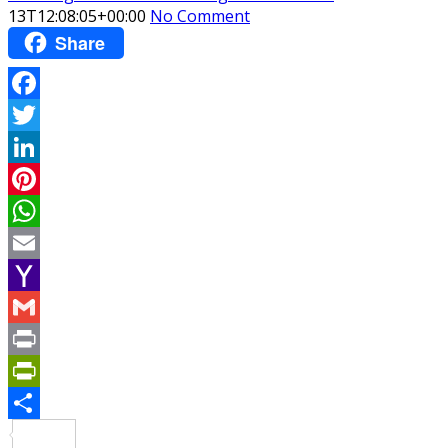
13T12:08:05+00:00
No Comment
Share
Facebook
Twitter
LinkedIn
Pinterest
WhatsApp
Email
Yahoo
Mail
Gmail
Print
PrintFriendly
Share