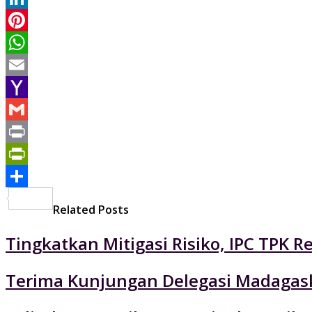
LinkedIn
Pinterest
WhatsApp
Email
Yahoo
Mail
Gmail
Print
PrintFriendly
Share
Related Posts
Tingkatkan Mitigasi Risiko, IPC TPK R
Terima Kunjungan Delegasi Madagaska