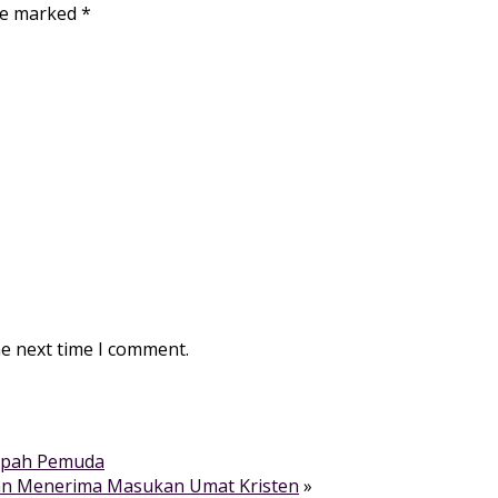
are marked
*
he next time I comment.
mpah Pemuda
an Menerima Masukan Umat Kristen
»