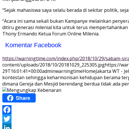
“Sejak mahasiswa saya selalu berada di sekitar politik, se
“Acara ini sama sekali bukan Kampanye melainkan penyer
ditiru generasi milenial kita untuk terus mempertahankan
Thony Ermando Ketua Forum Online Milenia.
Komentar Facebook
https://warningtime.com/index.php/2018/10/29/sabam-sir
content/uploads/2018/10/20181029_225305.jpg
https://wa
29T16:01:41+00:00
adminwarningtime
Home
Jakarta WT - J
kontestan sehingga keharmonisan kehidupan berama terga
dimana Gereja dan Mesjid berendang berdua tidak ada pemb
Share
Facebook
Twitter