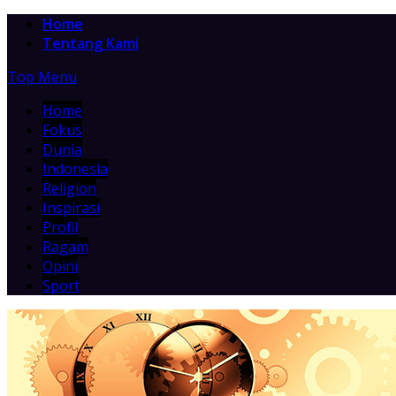
Home
Tentang Kami
Top Menu
Home
Fokus
Dunia
Indonesia
Religion
Inspirasi
Profil
Ragam
Opini
Sport