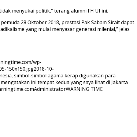
dak menyukai politik,” terang alumni FH UI ini.
pemuda 28 Oktober 2018, prestasi Pak Sabam Sirait dapat
dikalisme yang mulai menyasar generasi milenial,” jelas
rningtime.com/wp-
05-150x150.jpg
2018-10-
donesia, simbol-simbol agama kerap digunakan para
engatakan ini tempat kedua yang saya lihat di Jakarta
rningtime.com
Administrator
WARNING TIME