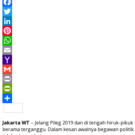
Facebook
Twitter
LinkedIn
Pinterest
WhatsApp
Email
Yahoo
Mail
Gmail
Print
PrintFriendly
Share
Jakarta WT
– Jelang Pileg 2019 dan di tengah hiruk-pik
berama terganggu. Dalam kesan awalnya begawan politik S