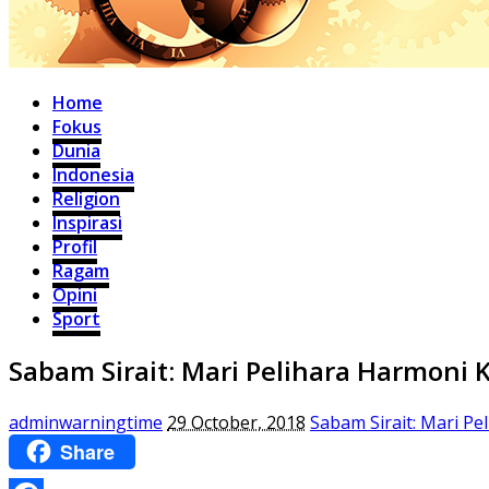
Home
Fokus
Dunia
Indonesia
Religion
Inspirasi
Profil
Ragam
Opini
Sport
Sabam Sirait: Mari Pelihara Harmon
adminwarningtime
29 October, 2018
Sabam Sirait: Mari P
Share