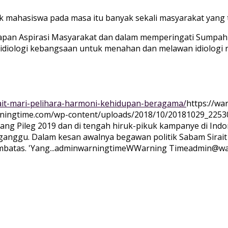
jak mahasiswa pada masa itu banyak sekali masyarakat yang ti
apan Aspirasi Masyarakat dan dalam memperingati Sumpah 
 idiologi kebangsaan untuk menahan dan melawan idiologi ra
ait-mari-pelihara-harmoni-kehidupan-beragama/
https://wa
rningtime.com/wp-content/uploads/2018/10/20181029_2253
elang Pileg 2019 dan di tengah hiruk-pikuk kampanye di In
nggu. Dalam kesan awalnya begawan politik Sabam Sirait m
atas. 'Yang...
adminwarningtime
WWarning
Time
admin@wa