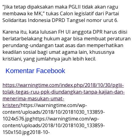
“Jika tetap dipaksakan maka PGLII tidak akan ragu
membawa ke MK,” tukas Calon legislatif dari Partai
Solidaritas Indonesia DPRD Tangsel nomor urut 6.
Karena itu, kata lulusan FH UI anggota DPR harus diisi
berlatarbelakang hukum agar bisa membuat peraturan
perundang-undangan taat asas dan memperhatikan
keadilan sosial bagi umat agama lain, khususnya
kristiani, yang jumlahnya jauh lebih kecil.
Komentar Facebook
https://warningtime.com/index.php/2018/10/30/pglii-
tolak-tegas-ruu-ppk-diundangkan-tanpa-kajian-dan-
menerima-masukan-umat-
kristen/
https://warningtime.com/wp-
content/uploads/2018/10/20181030_133859-
1024x576.jpg
https://warningtime.com/wp-
content/uploads/2018/10/20181030_133859-
150x150.jpg
2018-10-