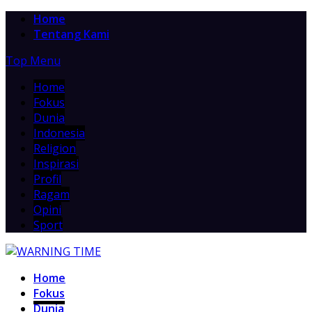
Home
Tentang Kami
Top Menu
Home
Fokus
Dunia
Indonesia
Religion
Inspirasi
Profil
Ragam
Opini
Sport
Home
Fokus
Dunia