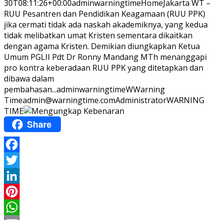
30T08:11:26+00:00
adminwarningtime
Home
Jakarta WT –
RUU Pesantren dan Pendidikan Keagamaan (RUU PPK)
jika cermati tidak ada naskah akademiknya, yang kedua
tidak melibatkan umat Kristen sementara dikaitkan
dengan agama Kristen. Demikian diungkapkan Ketua
Umum PGLII Pdt Dr Ronny Mandang MTh menanggapi
pro kontra keberadaan RUU PPK yang ditetapkan dan
dibawa dalam
pembahasan...
adminwarningtime
WWarning
Time
admin@warningtime.com
Administrator
WARNING
TIME
Share
Facebook
Twitter
LinkedIn
Pinterest