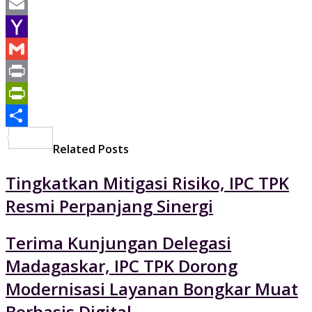
WhatsApp
Email
Yahoo
Mail
Gmail
Print
PrintFriendly
Share
Related Posts
Tingkatkan Mitigasi Risiko, IPC TPK
Resmi Perpanjang Sinergi
Terima Kunjungan Delegasi
Madagaskar, IPC TPK Dorong
Modernisasi Layanan Bongkar Muat
Berbasis Digital