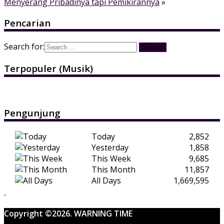
Menyerang Pribadinya tapi Pemikirannya
»
Pencarian
Search for:
Terpopuler (Musik)
Pengunjung
Today
2,852
Yesterday
1,858
This Week
9,685
This Month
11,857
All Days
1,669,595
Copyright ©2026. WARNING TIME