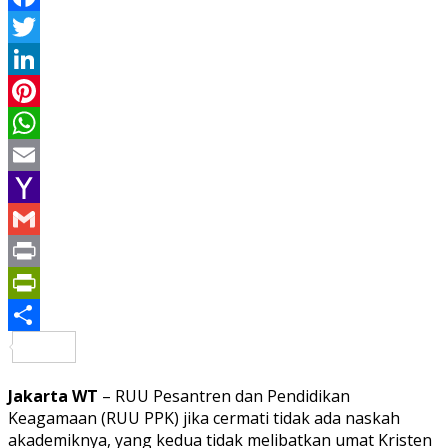
Facebook
Twitter
LinkedIn
Pinterest
WhatsApp
Email
Yahoo
Mail
Gmail
Print
PrintFriendly
Share
Jakarta WT
– RUU Pesantren dan Pendidikan
Keagamaan (RUU PPK) jika cermati tidak ada naskah
akademiknya, yang kedua tidak melibatkan umat Kristen