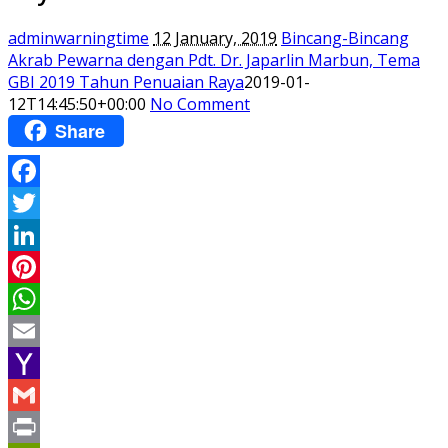
adminwarningtime
12 January, 2019
Bincang-Bincang
Akrab Pewarna dengan Pdt. Dr. Japarlin Marbun, Tema
GBI 2019 Tahun Penuaian Raya
2019-01-
12T14:45:50+00:00
No Comment
Share
Facebook
Twitter
LinkedIn
Pinterest
WhatsApp
Email
Yahoo
Mail
Gmail