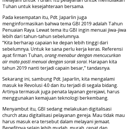
melayani untuk Tuhan. Itu pelayanan untuk memuliakan
Tuhan untuk kesejahteraan bersama.
Pada kesempatan itu, Pdt. Japarlin juga
menginformasikan bahwa tema GBI 2019 adalah Tahun
Penuaian Raya. Lewat tema itu GBI ingin menuai jiwa-jiwa
lebih dari tahun-tahun sebelumnya.
“Kita berharap capaian ke depan lebih tinggi dari
sebelumnya. Untuk ke sana perlu kerja keras. Referensi
ayat firman Tuhan,
orang menabur dengan mencucurkan
air mata pasti menuai dengan sorak sorai
. Harapan kita
tahun 2019 nanti terjadi capain besar,” tandasnya.
Sekarang ini, sambung Pdt. Japarlin, kita mengalami
masuk ke Revolusi 4.0 dan itu terjadi di segala bidang.
Artinya termasuk juga penata layanan gerejawi, harus
menggunakan kemajuan teknologi berkembang.
Menyambut itu, GBI sedang melakukan digitalisasi
church atau digitalisasi pelayanan gereja. Mau tidak mau
harus masuk era tersebut dalam melayani jemaat.
Benefitnya selain lebih mudah, murah, cepat dan