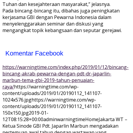
Tuhan dan kesejahteraan masyarakat,” jelasnya.
Pada bincang-bincang itu, dibahas juga peningkatan
kerjasama GBI dengan Pewarna Indonesia dalam
menyelenggarakan seminar dan diskusi yang
mengangkat topik kebangsaan dan seputar gerejawi.
Komentar Facebook
https://warningtime.com/index.php/2019/01/12/bincang-
bincang-akrab-pewarna-dengan-pdt-dr-japarlin-
marbun-tema-gbi-2019-tahun-penuaian-
raya/
https://warningtime.com/wp-
content/uploads/2019/01/20190112_141107-
1024x576.jpg
https://warningtime.com/wp-
content/uploads/2019/01/20190112_141107-
150x150.jpg
2019-01-
12T08:15:28+00:00
adminwarningtime
Home
Jakarta WT –
Ketua Sinode GBI Pdt. Japarlin Marbun mengadakan
pertemuan awal tahun dengan wartawan yang