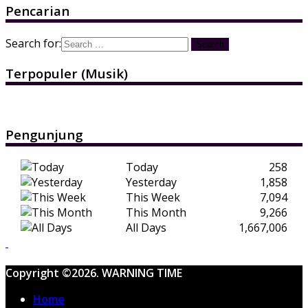
Pencarian
Search for:
Terpopuler (Musik)
Pengunjung
Today
258
Yesterday
1,858
This Week
7,094
This Month
9,266
All Days
1,667,006
Copyright ©2026. WARNING TIME
Home