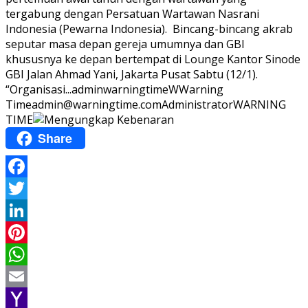
tergabung dengan Persatuan Wartawan Nasrani
Indonesia (Pewarna Indonesia). Bincang-bincang akrab
seputar masa depan gereja umumnya dan GBI
khususnya ke depan bertempat di Lounge Kantor Sinode
GBI Jalan Ahmad Yani, Jakarta Pusat Sabtu (12/1).
“Organisasi...
adminwarningtime
WWarning
Time
admin@warningtime.com
Administrator
WARNING
TIME
Share
Facebook
Twitter
LinkedIn
Pinterest
WhatsApp
Email