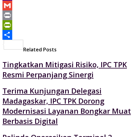
Yahoo
Mail
Gmail
Print
PrintFriendly
Share
Related Posts
Tingkatkan Mitigasi Risiko, IPC TPK
Resmi Perpanjang Sinergi
Terima Kunjungan Delegasi
Madagaskar, IPC TPK Dorong
Modernisasi Layanan Bongkar Muat
Berbasis Digital