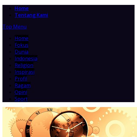
Home
Tentang Kami
Top Menu
Home
Fokus
Dunia
Indonesia
Religion
Inspirasi
Profil
Ragam
Opini
Sport