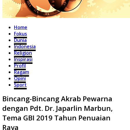
Home
Fokus
Dunia
Indonesia
Religion
Inspirasi
Profil
Ragam
Opini
Sport
Bincang-Bincang Akrab Pewarna
dengan Pdt. Dr. Japarlin Marbun,
Tema GBI 2019 Tahun Penuaian
Raya