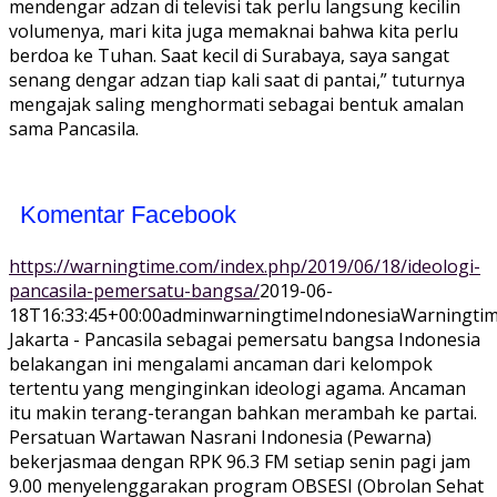
mendengar adzan di televisi tak perlu langsung kecilin
volumenya, mari kita juga memaknai bahwa kita perlu
berdoa ke Tuhan. Saat kecil di Surabaya, saya sangat
senang dengar adzan tiap kali saat di pantai,” tuturnya
mengajak saling menghormati sebagai bentuk amalan
sama Pancasila.
Komentar Facebook
https://warningtime.com/index.php/2019/06/18/ideologi-
pancasila-pemersatu-bangsa/
2019-06-
18T16:33:45+00:00
adminwarningtime
Indonesia
Warningtim
Jakarta - Pancasila sebagai pemersatu bangsa Indonesia
belakangan ini mengalami ancaman dari kelompok
tertentu yang menginginkan ideologi agama. Ancaman
itu makin terang-terangan bahkan merambah ke partai.
Persatuan Wartawan Nasrani Indonesia (Pewarna)
bekerjasmaa dengan RPK 96.3 FM setiap senin pagi jam
9.00 menyelenggarakan program OBSESI (Obrolan Sehat