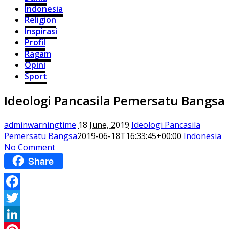
Indonesia
Religion
Inspirasi
Profil
Ragam
Opini
Sport
Ideologi Pancasila Pemersatu Bangsa
adminwarningtime
18 June, 2019
Ideologi Pancasila
Pemersatu Bangsa
2019-06-18T16:33:45+00:00
Indonesia
No Comment
Share
Facebook
Twitter