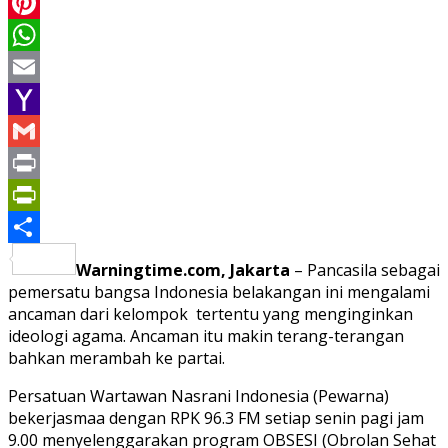
LinkedIn
Pinterest
WhatsApp
Email
Yahoo
Mail
Gmail
Print
PrintFriendly
Share
Warningtime.com, Jakarta
– Pancasila sebagai
pemersatu bangsa Indonesia belakangan ini mengalami
ancaman dari kelompok tertentu yang menginginkan
ideologi agama. Ancaman itu makin terang-terangan
bahkan merambah ke partai.
Persatuan Wartawan Nasrani Indonesia (Pewarna)
bekerjasmaa dengan RPK 96.3 FM setiap senin pagi jam
9.00 menyelenggarakan program OBSESI (Obrolan Sehat