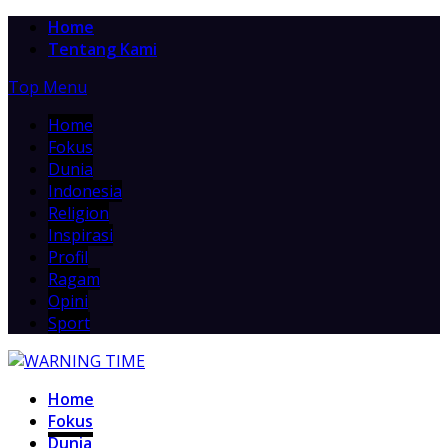
Home
Tentang Kami
Top Menu
Home
Fokus
Dunia
Indonesia
Religion
Inspirasi
Profil
Ragam
Opini
Sport
Home
Fokus
Dunia