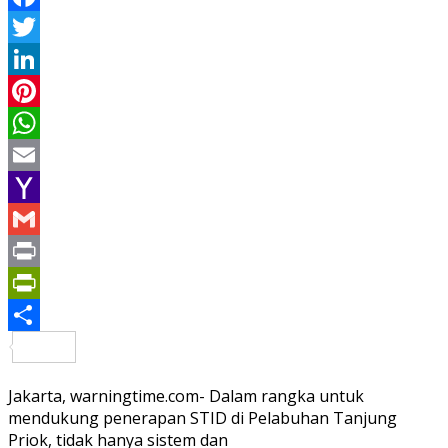
Facebook
Twitter
LinkedIn
Pinterest
WhatsApp
Email
Yahoo
Mail
Gmail
Print
PrintFriendly
Share
Jakarta, warningtime.com- Dalam rangka untuk
mendukung penerapan STID di Pelabuhan Tanjung
Priok, tidak hanya sistem dan