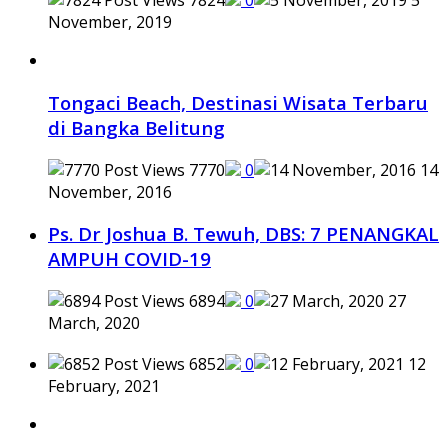
7824
0
5
November, 2019
Tongaci Beach, Destinasi Wisata Terbaru
di Bangka Belitung
7770
0
14
November, 2016
Ps. Dr Joshua B. Tewuh, DBS: 7 PENANGKAL
AMPUH COVID-19
6894
0
27
March, 2020
6852
0
12
February, 2021