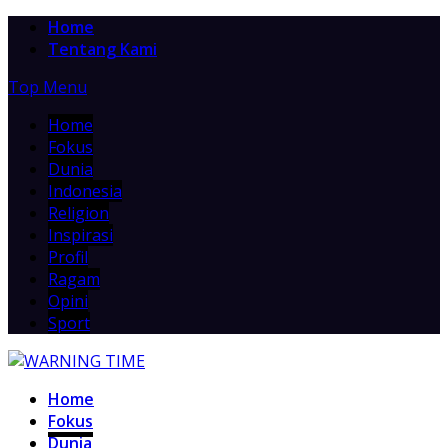
Home
Tentang Kami
Top Menu
Home
Fokus
Dunia
Indonesia
Religion
Inspirasi
Profil
Ragam
Opini
Sport
Home
Fokus
Dunia