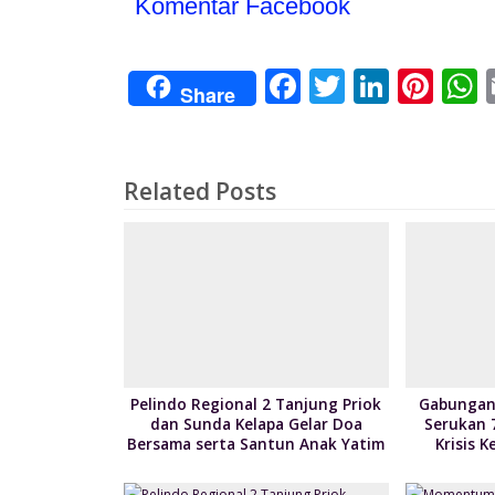
Komentar Facebook
F
T
Li
Pi
Share
ac
w
n
nt
e
itt
k
er
a
b
er
e
e
s
Related Posts
o
dI
st
o
n
k
Pelindo Regional 2 Tanjung Priok
Gabungan 
dan Sunda Kelapa Gelar Doa
Serukan 
Bersama serta Santun Anak Yatim
Krisis 