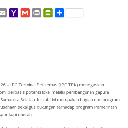
W
E
Y
G
Pr
Pr
S
h
m
a
m
in
in
h
t
ai
h
ai
t
tF
ar
l
o
l
ri
e
A
o
e
p
M
n
p
ai
dl
l
y
2026 – IPC Terminal Petikemas (IPC TPK) menegaskan
i berbasis potensi lokal melalui pembangunan gapura
umatera Selatan. Inisiatif ini merupakan bagian dari program
erusahaan sekaligus dukungan terhadap program Pemerintah
por kopi daerah.