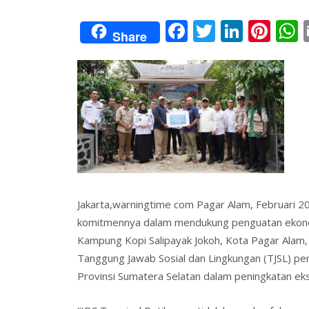
F
T
Li
Pi
Share
ac
w
n
nt
e
itt
k
er
a
b
er
e
e
s
o
dI
st
o
n
k
Jakarta,warningtime com Pagar Alam, Februari 
komitmennya dalam mendukung penguatan ekonom
Kampung Kopi Salipayak Jokoh, Kota Pagar Alam, S
Tanggung Jawab Sosial dan Lingkungan (TJSL) p
Provinsi Sumatera Selatan dalam peningkatan eks