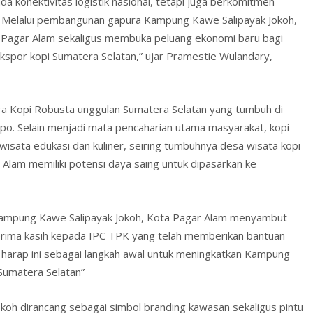
a konektivitas logistik nasional, tetapi juga berkomitmen
. Melalui pembangunan gapura Kampung Kawe Salipayak Jokoh,
 Pagar Alam sekaligus membuka peluang ekonomi baru bagi
kspor kopi Sumatera Selatan,” ujar Pramestie Wulandary,
tra Kopi Robusta unggulan Sumatera Selatan yang tumbuh di
po. Selain menjadi mata pencaharian utama masyarakat, kopi
isata edukasi dan kuliner, seiring tumbuhnya desa wisata kopi
r Alam memiliki potensi daya saing untuk dipasarkan ke
 Kampung Kawe Salipayak Jokoh, Kota Pagar Alam menyambut
Terima kasih kepada IPC TPK yang telah memberikan bantuan
harap ini sebagai langkah awal untuk meningkatkan Kampung
Sumatera Selatan”
oh dirancang sebagai simbol branding kawasan sekaligus pintu