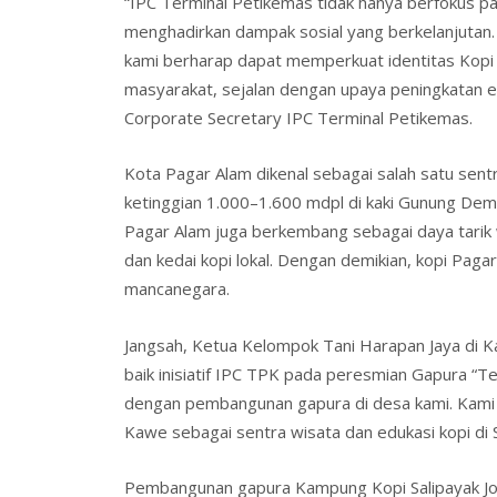
“IPC Terminal Petikemas tidak hanya berfokus pad
menghadirkan dampak sosial yang berkelanjutan
kami berharap dapat memperkuat identitas Kopi
masyarakat, sejalan dengan upaya peningkatan e
Corporate Secretary IPC Terminal Petikemas.
Kota Pagar Alam dikenal sebagai salah satu sen
ketinggian 1.000–1.600 mdpl di kaki Gunung Dem
Pagar Alam juga berkembang sebagai daya tarik w
dan kedai kopi lokal. Dengan demikian, kopi Paga
mancanegara.
Jangsah, Ketua Kelompok Tani Harapan Jaya di
baik inisiatif IPC TPK pada peresmian Gapura “
dengan pembangunan gapura di desa kami. Kami 
Kawe sebagai sentra wisata dan edukasi kopi di 
Pembangunan gapura Kampung Kopi Salipayak Jok