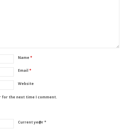
Name
*
Email
*
Website
r for the next time I comment.
Current ye@r
*