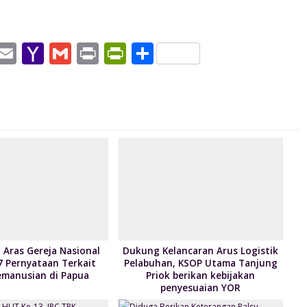
W
E
Y
G
Pr
Pr
S
h
m
a
m
in
in
h
t
ai
h
ai
t
tF
ar
l
o
l
ri
e
A
o
e
p
M
n
p
ai
dl
l
y
Aras Gereja Nasional
Dukung Kelancaran Arus Logistik
7 Pernyataan Terkait
Pelabuhan, KSOP Utama Tanjung
Kemanusian di Papua
Priok berikan kebijakan
penyesuaian YOR