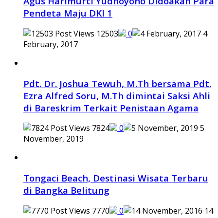
Agus Harimurti Yudhoyono Didoakan Para
Pendeta Maju DKI 1
12503
0
4
February, 2017
Pdt. Dr. Joshua Tewuh, M.Th bersama Pdt.
Ezra Alfred Soru, M.Th dimintai Saksi Ahli
di Bareskrim Terkait Penistaan Agama
7824
0
5
November, 2019
Tongaci Beach, Destinasi Wisata Terbaru
di Bangka Belitung
7770
0
14