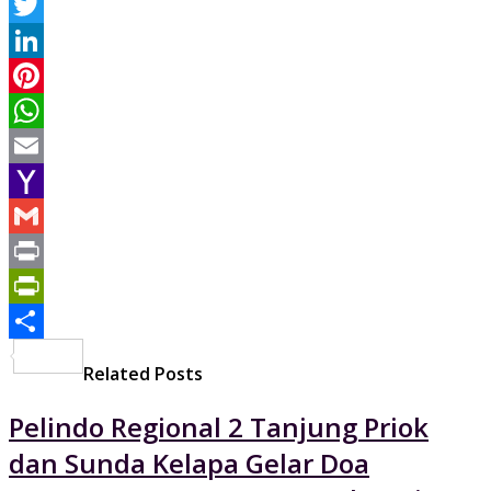
Facebook
Twitter
LinkedIn
Pinterest
WhatsApp
Email
Yahoo
Mail
Gmail
Print
PrintFriendly
Share
Related Posts
Pelindo Regional 2 Tanjung Priok
dan Sunda Kelapa Gelar Doa