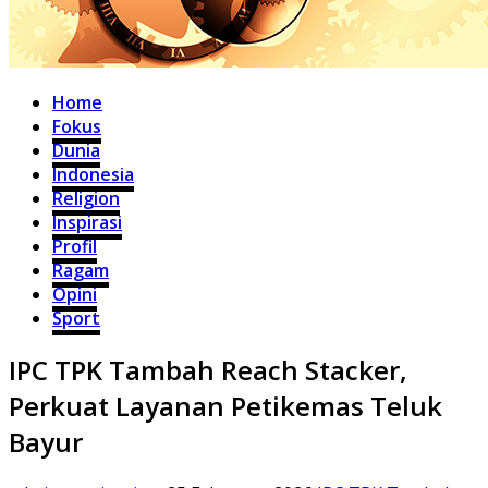
Home
Fokus
Dunia
Indonesia
Religion
Inspirasi
Profil
Ragam
Opini
Sport
IPC TPK Tambah Reach Stacker,
Perkuat Layanan Petikemas Teluk
Bayur