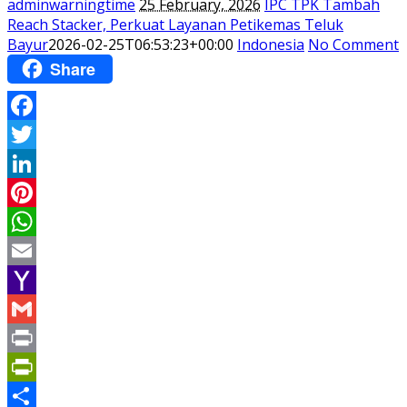
adminwarningtime
25 February, 2026
IPC TPK Tambah
Reach Stacker, Perkuat Layanan Petikemas Teluk
Bayur
2026-02-25T06:53:23+00:00
Indonesia
No Comment
Share
Facebook
Twitter
LinkedIn
Pinterest
WhatsApp
Email
Yahoo
Mail
Gmail
Print
PrintFriendly