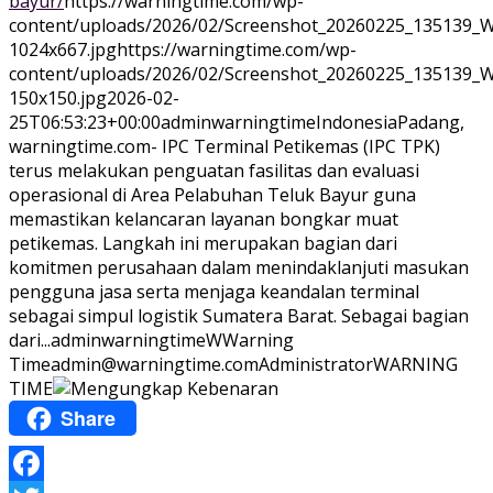
bayur/
https://warningtime.com/wp-
content/uploads/2026/02/Screenshot_20260225_135139_
1024x667.jpg
https://warningtime.com/wp-
content/uploads/2026/02/Screenshot_20260225_135139_
150x150.jpg
2026-02-
25T06:53:23+00:00
adminwarningtime
Indonesia
Padang,
warningtime.com- IPC Terminal Petikemas (IPC TPK)
terus melakukan penguatan fasilitas dan evaluasi
operasional di Area Pelabuhan Teluk Bayur guna
memastikan kelancaran layanan bongkar muat
petikemas. Langkah ini merupakan bagian dari
komitmen perusahaan dalam menindaklanjuti masukan
pengguna jasa serta menjaga keandalan terminal
sebagai simpul logistik Sumatera Barat. Sebagai bagian
dari...
adminwarningtime
WWarning
Time
admin@warningtime.com
Administrator
WARNING
TIME
Share