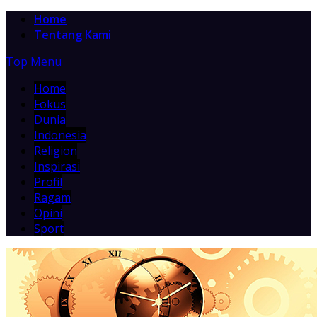
Home
Tentang Kami
Top Menu
Home
Fokus
Dunia
Indonesia
Religion
Inspirasi
Profil
Ragam
Opini
Sport