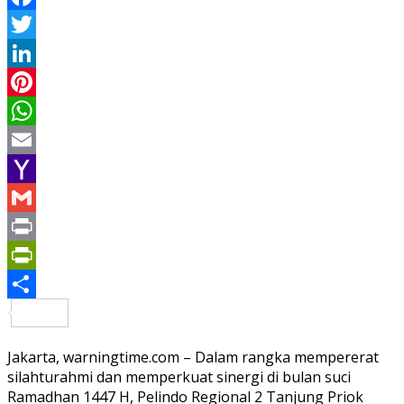
Facebook
Twitter
LinkedIn
Pinterest
WhatsApp
Email
Yahoo
Mail
Gmail
Print
PrintFriendly
Share
Jakarta, warningtime.com – Dalam rangka mempererat
silahturahmi dan memperkuat sinergi di bulan suci
Ramadhan 1447 H, Pelindo Regional 2 Tanjung Priok