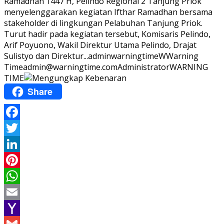
Ramadhan 1447 H, Pelindo Regional 2 Tanjung Priok
menyelenggarakan kegiatan Ifthar Ramadhan bersama
stakeholder di lingkungan Pelabuhan Tanjung Priok.
Turut hadir pada kegiatan tersebut, Komisaris Pelindo,
Arif Poyuono, Wakil Direktur Utama Pelindo, Drajat
Sulistyo dan Direktur...
adminwarningtime
WWarning
Time
admin@warningtime.com
Administrator
WARNING
TIME
Share
Facebook
Twitter
LinkedIn
Pinterest
WhatsApp
Email
Yahoo