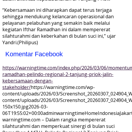
“Kebersamaan ini diharapkan dapat terus terjaga
sehingga mendukung kelancaran operasional dan
pelayanan pelabuhan yang semakin baik melalui
kegiatan Ifthar Ramadhan ini dalam mempererat
silahturahmi dan keberkahan di bulan suci ini,” ujar
Yandri.(Philipus)
Komentar Facebook
https://warningtime.com/index.php/2026/03/06/momentu
ramadhan-pelindo-regional-2-tanjung-priok-jalin-
kebersamaan-dengan-
stakeholder/
https://warningtime.com/wp-
content/uploads/2026/03/Screenshot_20260307_024904_W
content/uploads/2026/03/Screenshot_20260307_024904_
150x150.jpg
2026-03-
06T19:55:02+00:00
adminwarningtime
Home
Indonesia
Jakar
warningtime.com – Dalam rangka mempererat
silahturahmi dan memperkuat sinergi di bulan suci