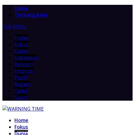
Home
Tentang Kami
Top Menu
Home
Fokus
Dunia
Indonesia
Religion
Inspirasi
Profil
Ragam
Opini
Sport
Home
Fokus
Dunia