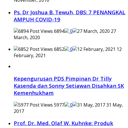
November, 2016
Ps. Dr Joshua B. Tewuh, DBS: 7 PENANGKAL
AMPUH COVID-19
6894
0
27
March, 2020
6852
0
12
February, 2021
Kepengurusan PDS Pimpinan Dr Tilly
Kasenda dan Sonny Setiawan Disahkan SK
Kemenhukham
5977
0
31 May,
2017
Prof. Dr. Med. Olaf W. Kuhnke: Produk