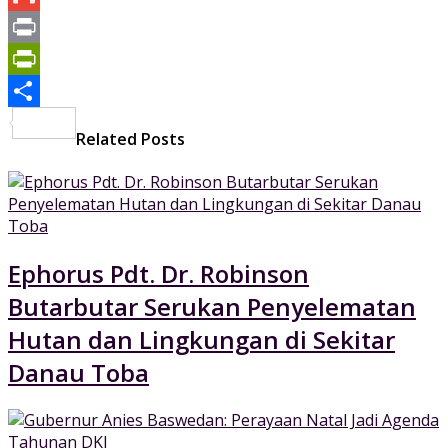
Mail
Gmail
Print
PrintFriendly
Share
Related Posts
Ephorus Pdt. Dr. Robinson
Butarbutar Serukan Penyelematan
Hutan dan Lingkungan di Sekitar
Danau Toba