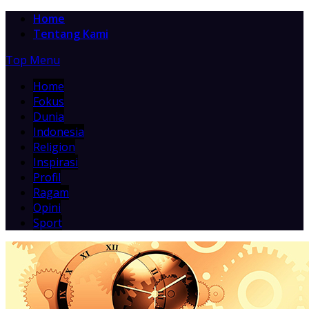
Home
Tentang Kami
Top Menu
Home
Fokus
Dunia
Indonesia
Religion
Inspirasi
Profil
Ragam
Opini
Sport