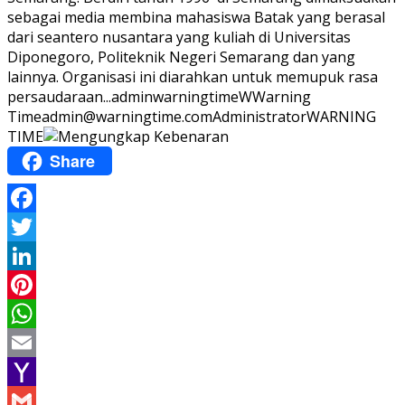
sebagai media membina mahasiswa Batak yang berasal
dari seantero nusantara yang kuliah di Universitas
Diponegoro, Politeknik Negeri Semarang dan yang
lainnya. Organisasi ini diarahkan untuk memupuk rasa
persaudaraan...
adminwarningtime
WWarning
Time
admin@warningtime.com
Administrator
WARNING
TIME
Share
Facebook
Twitter
LinkedIn
Pinterest
WhatsApp
Email
Yahoo