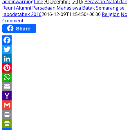
adminwarningtime
9 December, 2016
Perayaan Natal dan
Reuni Alumni Parsadaan Mahasiswa Batak Semarang se
Jabodetabek 2016
2016-12-09T11:54:50+00:00
Religion
No
Comment
Share
Facebook
Twitter
LinkedIn
Pinterest
WhatsApp
Email
Yahoo
Mail
Gmail
Print