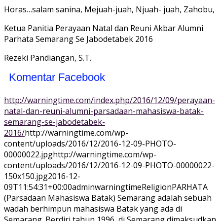
Horas…salam sanina, Mejuah-juah, Njuah- juah, Zahobu,
Ketua Panitia Perayaan Natal dan Reuni Akbar Alumni
Parhata Semarang Se Jabodetabek 2016
Rezeki Pandiangan, S.T.
Komentar Facebook
http://warningtime.com/index.php/2016/12/09/perayaan-
natal-dan-reuni-alumni-parsadaan-mahasiswa-batak-
semarang-se-jabodetabek-
2016/
http://warningtime.com/wp-
content/uploads/2016/12/2016-12-09-PHOTO-
00000022.jpg
http://warningtime.com/wp-
content/uploads/2016/12/2016-12-09-PHOTO-00000022-
150x150.jpg
2016-12-
09T11:54:31+00:00
adminwarningtime
Religion
PARHATA
(Parsadaan Mahasiswa Batak) Semarang adalah sebuah
wadah berhimpun mahasiswa Batak yang ada di
Semarang. Berdiri tahun 1996 di Semarang dimaksudkan