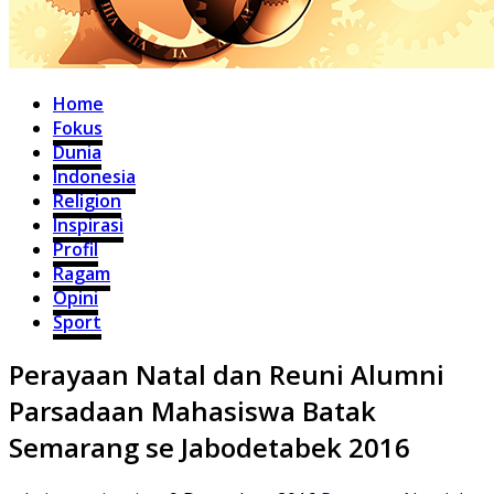
Home
Fokus
Dunia
Indonesia
Religion
Inspirasi
Profil
Ragam
Opini
Sport
Perayaan Natal dan Reuni Alumni
Parsadaan Mahasiswa Batak
Semarang se Jabodetabek 2016