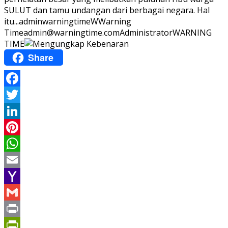
SULUT dan tamu undangan dari berbagai negara. Hal
itu...
adminwarningtime
WWarning
Time
admin@warningtime.com
Administrator
WARNING
TIME
Share
Facebook
Twitter
LinkedIn
Pinterest
WhatsApp
Email
Yahoo
Mail
Gmail
Print