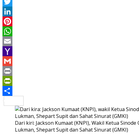
Facebook
Twitter
LinkedIn
Pinterest
WhatsApp
Email
Yahoo
Mail
Gmail
Print
PrintFriendly
Share
Dari kiri: Jackson Kumaat (KNPI), Wakil Ketua Sinod
Lukman, Shepart Supit dan Sahat Sinurat (GMKI)