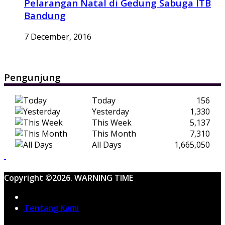
Pelarangan Natal di Gedung Sabuga ITB
Bandung
7 December, 2016
Pengunjung
Today
156
Yesterday
1,330
This Week
5,137
This Month
7,310
All Days
1,665,050
Copyright ©2026. WARNING TIME
Home
Tentang Kami