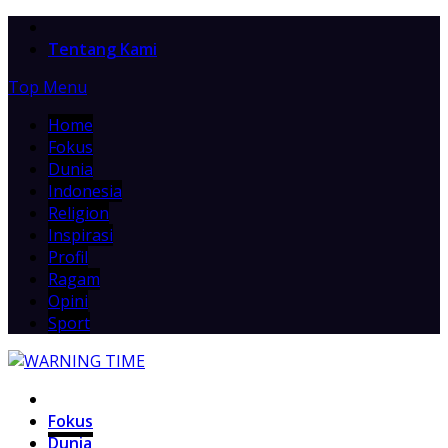
Home
Tentang Kami
Top Menu
Home
Fokus
Dunia
Indonesia
Religion
Inspirasi
Profil
Ragam
Opini
Sport
Home
Fokus
Dunia