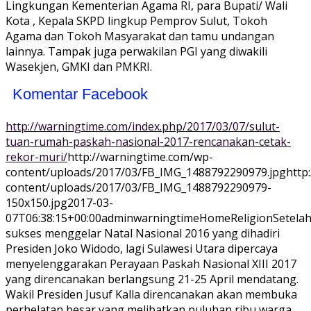
Lingkungan Kementerian Agama RI, para Bupati/ Wali
Kota , Kepala SKPD lingkup Pemprov Sulut, Tokoh
Agama dan Tokoh Masyarakat dan tamu undangan
lainnya. Tampak juga perwakilan PGI yang diwakili
Wasekjen, GMKI dan PMKRI.
Komentar Facebook
http://warningtime.com/index.php/2017/03/07/sulut-
tuan-rumah-paskah-nasional-2017-rencanakan-cetak-
rekor-muri/
http://warningtime.com/wp-
content/uploads/2017/03/FB_IMG_1488792290979.jpg
http
content/uploads/2017/03/FB_IMG_1488792290979-
150x150.jpg
2017-03-
07T06:38:15+00:00
adminwarningtime
Home
Religion
Setela
sukses menggelar Natal Nasional 2016 yang dihadiri
Presiden Joko Widodo, lagi Sulawesi Utara dipercaya
menyelenggarakan Perayaan Paskah Nasional XIII 2017
yang direncanakan berlangsung 21-25 April mendatang.
Wakil Presiden Jusuf Kalla direncanakan akan membuka
perhelatan besar yang melibatkan puluhan ribu warga