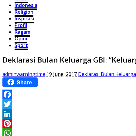
Indonesia
Religion
Inspirasi
Profil
Ragam
Opini
Sport
Deklarasi Bulan Keluarga GBI: “Kelua
adminwarningtime
19 June, 2017
Deklarasi Bulan Keluarga
Share
Facebook
Twitter
LinkedIn
Pinterest