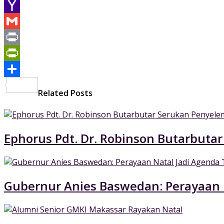
Email
Yahoo
Mail
Gmail
Print
PrintFriendly
Share
Related Posts
Ephorus Pdt. Dr. Robinson Butarbuta
Gubernur Anies Baswedan: Perayaan 