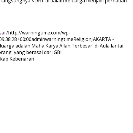
angsungnya KDRT di dalam keluarga menjadi perhatian
sar/
http://warningtime.com/wp-
9:38:28+00:00
adminwarningtime
Religion
JAKARTA -
arga adalah Maha Karya Allah Terbesar' di Aula lantai
 orang yang berasal dari GBI