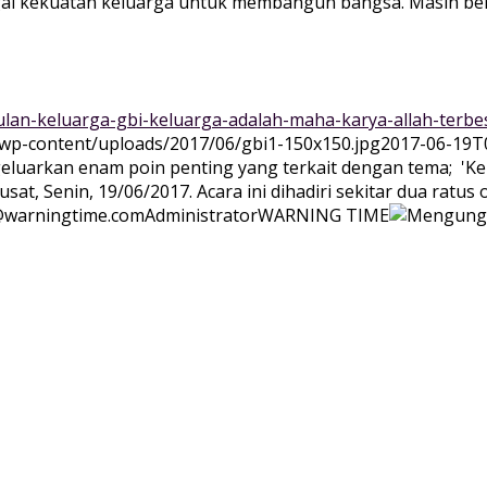
 kekuatan keluarga untuk membangun bangsa. Masih berl
ulan-keluarga-gbi-keluarga-adalah-maha-karya-allah-terbe
/wp-content/uploads/2017/06/gbi1-150x150.jpg
2017-06-19T0
uarkan enam poin penting yang terkait dengan tema; 'Kelu
sat, Senin, 19/06/2017. Acara ini dihadiri sekitar dua ratus
warningtime.com
Administrator
WARNING TIME