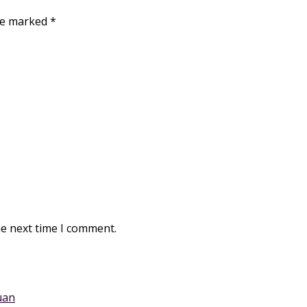
are marked
*
he next time I comment.
uan