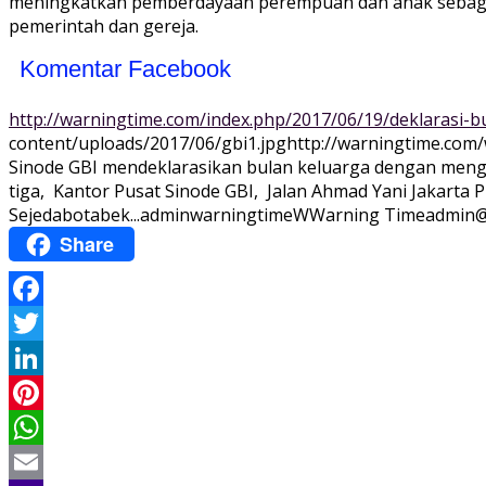
meningkatkan pemberdayaan perempuan dan anak sebagai
pemerintah dan gereja.
Komentar Facebook
http://warningtime.com/index.php/2017/06/19/deklarasi-b
content/uploads/2017/06/gbi1.jpg
http://warningtime.com
Sinode GBI mendeklarasikan bulan keluarga dengan mengel
tiga, Kantor Pusat Sinode GBI, Jalan Ahmad Yani Jakarta Pu
Sejedabotabek...
adminwarningtime
WWarning
Time
admin@
Share
Facebook
Twitter
LinkedIn
Pinterest
WhatsApp