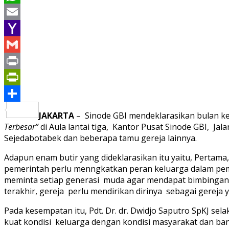
WhatsApp
Email
Yahoo
Mail
Gmail
Print
PrintFriendly
Share
JAKARTA
– Sinode GBI mendeklarasikan bulan ke
Terbesar”
di Aula lantai tiga, Kantor Pusat Sinode GBI, Jala
Sejedabotabek dan beberapa tamu gereja lainnya.
Adapun enam butir yang dideklarasikan itu yaitu, Pertam
pemerintah perlu menngkatkan peran keluarga dalam pe
meminta setiap generasi muda agar mendapat bimbingan pr
terakhir, gereja perlu mendirikan dirinya sebagai gereja
Pada kesempatan itu, Pdt. Dr. dr. Dwidjo Saputro SpKJ s
kuat kondisi keluarga dengan kondisi masyarakat dan ban