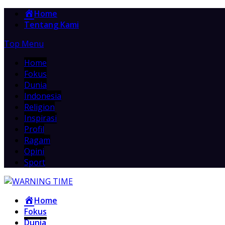
Home
Tentang Kami
Top Menu
Home
Fokus
Dunia
Indonesia
Religion
Inspirasi
Profil
Ragam
Opini
Sport
Home
Fokus
Dunia