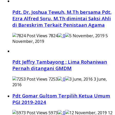
Pdt. Dr. Joshua Tewuh, M.Th bersama Pdt.
Ezra Alfred Soru, M.Th dimintai Saksi Ahli
di Bareskrim Terkait Penistaan Agama
7824
0
5
November, 2019
Pdt Jeffry Tambayong : Lima Rohaniwan
Pernah ditangani GMDM
7253
0
3 June,
2016
Pdt Gomar Gultom Terpilih Ketua Umum
PGI 2019-2024
5973
0
12