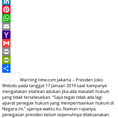
Twitter
LinkedIn
Pinterest
WhatsApp
Email
Yahoo
Mail
Gmail
Print
PrintFriendly
Share
Warning time.com Jakarta – Presiden Joko
Widodo pada tanggal 17 Januari 2019 saat kampanye
mengatakan silahkan adukan jika ada masalah hukum
yang tidak terselesaikan. “Saya tegas tidak ada lagi
aparat penegak hukum yang mempermainkan hukum di
Negara ini,” ujarnya waktu itu. Namun rupanya,
penegasan presiden belum sepenuhnya dilaksanakan