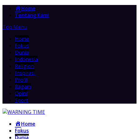
Home
Tentang Kami
Top Menu
Home
Fokus
Dunia
Indonesia
Religion
Inspirasi
Profil
Ragam
Opini
Sport
Home
Fokus
Dunia