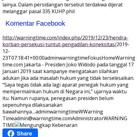
lainya. Dalam persidangan tersebut terdakwa dijerat
melanggar pasal 335 KUHP.phil
Komentar Facebook
http://warningtime.com/index.php/2019/12/23/hendra-
korban-persekusi-tuntut-pengadilan-koneksitas/
2019-
12-
23T07:18:41+00:00
adminwarningtime
Fokus
Home
Warning
time.com Jakarta - Presiden Joko Widodo pada tanggal 17
Januari 2019 saat kampanye mengatakan silahkan
adukan jika ada masalah hukum yang tidak terselesaikan.
“Saya tegas tidak ada lagi aparat penegak hukum yang
mempermainkan hukum di Negara ini,” ujarnya waktu
itu. Namun rupanya, penegasan presiden belum
sepenuhnya dilaksanakan
bawahannya....
adminwarningtime
WWarning
Time
admin@warningtime.com
Administrator
WARNING
TIME
Share